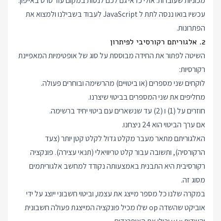
מכוניות שעוברות. אולי כדאי גם לכם לנסות במקום עוד סרט באייפון.
עכשיו בואו ננסה לתת ל JavaScript לעבוד בשבילנו ולמצוא את
הפתרונות.
2. אלגוריתם רקורסיבי לפיתרון
השיטה לפתור את החידה מבוססת על סוג של אופטימיות המאפיינת
רקורסיות:
לוקחים שני מספרים (או ביטויים) מהרשימה ובוחרים פעולה.
מחליפים את שני המספרים בביטוי שיצרנו.
חוזרים על (1) ו (2) עד שנשארים עם ביטוי יחיד ברשימה.
אם ערך הביטוי הוא 24 ניצחנו.
האלגוריתם מתאר מעבר מקלט גדול לקלט קטן יותר (צעד
הרקורסיה), ותשובה עבור קלט טריוויאלי (תנאי עצירה). פונקציה
רקורסיבית היא התבנית באמצעותה נקודד למחשב אלגוריתמים
מסוג זה.
במקרה שלנו כל מספר מייצג את עצמו, וביטוי חשבוני ייוצג על ידי
אוביקט שהשדה op שלו מכיל פונקציה המייצגת פעולה חשבונית