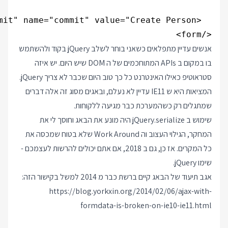
</form>

אנשים עדיין מתפלאים כשאני בוחר לשלב jQuery בקוד ולהשתמש
בו במקום ב APIs המתוחכמים של ה DOM שיש היום. יש איזה
סטראוטיפ כאילו האינטרנט כל כך טוב היום שכבר לא צריך jQuery.
המציאות היא ש IE11 עדיין לא נעלם, ובאגים מסוג זה אלה דברים
שמתגלים רק כשהמערכת כבר מגיעה ללקוחות.
שימוש ב jQuery.serialize היה מונע את הבאג וחוסך לי את
המחקר, הגילוי העצוב וה Work Around שלא בטוח שמכסה את
כל המקרים. אז כן, גם ב 2018, אם אתם יכולים להרשות לעצמכם -
שימו jQuery.
אגב תיעוד של הבאג קיים ברשת כבר מ 2014 למשל בקישור הזה:
https://blog.yorkxin.org/2014/02/06/ajax-with-
formdata-is-broken-on-ie10-ie11.html