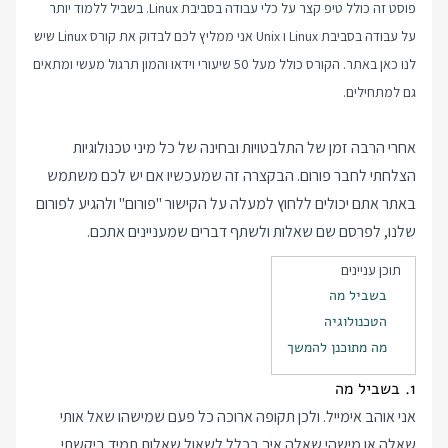
פוסט זה כולל טיפ קצר על כלי עבודה בסביבת Linux. בשביל ללמוד יותר
על עבודה בסביבת Linux ו Unix אני ממליץ לכם לבדוק את
קורס Linux
שיש
לנו כאן באתר. הקורס כולל מעל 50 שיעורי וידאו והמון תרגול מעשי ומתאים
גם למתחילים.
אחרי הרבה זמן של התלבטויות ובחינה של כל מיני טכנולוגיות
הצלחתי לחבר
פורום
. הבקצרה זה שמעכשיו אם יש לכם משתמש
באתר אתם יכולים ללחוץ למעלה על הקישור "פורום" ולהגיע לפורום
שלנו, לפרסם שם שאלות ולשתף דברים שמעניינים אתכם.
תוכן עניינים
בשביל מה
הטכנולוגיה
מה מתוכנן להמשך
1. בשביל מה
אני אוהב אימייל. ולכן תקופה ארוכה כל פעם שמישהו שאל אותי
שאלה או מישהי שאלה איך בכלל לשאול שאלות תמיד ביקשתי