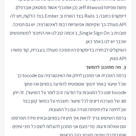
פתוח שפיתח Jeff Atwood (כן אותו ג'ף אטווד מסטאק אוברפלו).
דיסקורס כתובה ב Rails בצד השרת וב Ember בצד הלקוח, ויש לה
API מעולה כך שקיימות אפשרויות רבות לאינטגרציה. יש גם תמיכה
מובנית ב Single Sign On, בזכותה קיבלנו את החיבור למשתמשים
שכבר יש לנו באתר כאן.
השיקולים לבחירה בדיסקורס היו תמיכה מעולה בעברית, קוד פתוח ו
API מצוין.
3. מה מתוכנן להמשך
ברמה הטכנית אני מתכנן לחזק את האינטגרציה עם tocode כך
שכל שיעור באתר יהפוך אוטומטית להודעה בפורום ואז מתוך
tocode יוצגו כל התגובות על הודעה זו (כלומר על השיעור). זה ייתן
סוג של מערכת דיונים לכל שיעור. חשבתי על כפתור קטן בצד
שבלחיצה עליו תיפתח מגירה עם כל התגובות.
ברמת השימוש צריך לראות איך תיעזרו בפורום ובאיזו מידה תפרסמו
שם שאלות ודעות. מדי פעם אני מתכנן להעלות לשם כל מיני טיפים
ואתגרים כדי שיהיה מעניין. הנה הראשון: