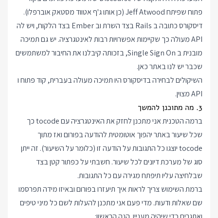
פתוח שפיתח Jeff Atwood (כן אותו ג'ף אטווד מסטאק אוברפלו).
דיסקורס כתובה ב Rails בצד השרת וב Ember בצד הלקוח, ויש לה
API מעולה כך שקיימות אפשרויות רבות לאינטגרציה. יש גם תמיכה
מובנית ב Single Sign On, בזכותה קיבלנו את החיבור למשתמשים
שכבר יש לנו באתר כאן.
השיקולים לבחירה בדיסקורס היו תמיכה מעולה בעברית, קוד פתוח ו
API מצוין.
3. מה מתוכנן להמשך
ברמה הטכנית אני מתכנן לחזק את האינטגרציה עם tocode כך
שכל שיעור באתר יהפוך אוטומטית להודעה בפורום ואז מתוך
tocode יוצגו כל התגובות על הודעה זו (כלומר על השיעור). זה ייתן
סוג של מערכת דיונים לכל שיעור. חשבתי על כפתור קטן בצד
שבלחיצה עליו תיפתח מגירה עם כל התגובות.
ברמת השימוש צריך לראות איך תיעזרו בפורום ובאיזו מידה תפרסמו
שם שאלות ודעות. מדי פעם אני מתכנן להעלות לשם כל מיני טיפים
ואתגרים כדי שיהיה מעניין. הנה הראשון: