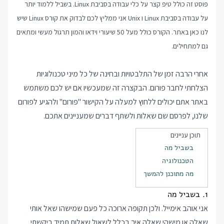
פוסט זה כולל טיפ קצר על כלי עבודה בסביבת Linux. בשביל ללמוד יותר
על עבודה בסביבת Linux ו Unix אני ממליץ לכם לבדוק את
קורס Linux
שיש
לנו כאן באתר. הקורס כולל מעל 50 שיעורי וידאו והמון תרגול מעשי ומתאים
גם למתחילים.
אחרי הרבה זמן של התלבטויות ובחינה של כל מיני טכנולוגיות
הצלחתי לחבר
פורום
. הבקצרה זה שמעכשיו אם יש לכם משתמש
באתר אתם יכולים ללחוץ למעלה על הקישור "פורום" ולהגיע לפורום
שלנו, לפרסם שם שאלות ולשתף דברים שמעניינים אתכם.
תוכן עניינים
בשביל מה
הטכנולוגיה
מה מתוכנן להמשך
1. בשביל מה
אני אוהב אימייל. ולכן תקופה ארוכה כל פעם שמישהו שאל אותי
שאלה או מישהי שאלה איך בכלל לשאול שאלות תמיד ביקשתי