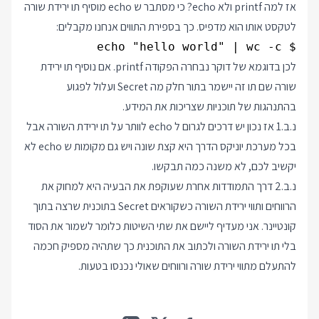
אז למה printf ולא echo? כי מסתבר ש echo מוסיף תו ירידת שורה
לטקסט אותו הוא מדפיס. כך בספירת התווים אנחנו מקבלים:
$ echo "hello world" | wc -c

לכן בדוגמא של דוקר נבחרה הפקודה printf. אם נוסיף תו ירידת
שורה שם תו זה יישמר בתור חלק מה Secret ועלול לפגוע
בהתנהגות של תוכניות שצריכות את המידע.
נ.ב.1 אז נכון יש דרכים לגרום ל echo לוותר על תו ירידת השורה אבל
בכל מערכת יוניקס הדרך היא קצת שונה ויש גם מקומות ש echo לא
יקשיב לכם, לא משנה כמה תבקשו.
נ.ב.2 דרך התמודדות אחרת שעוקפת את הבעיה היא למחוק את
הרווחים ותווי ירידת השורה כשקוראים Secret בתוכנית שרצה בתוך
קונטיינר. אני מעדיף ליישם את שתי השיטות כלומר לשמור את הסוד
בלי תו ירידת השורה ולכתוב את התוכנית כך שתהיה מספיק חכמה
להתעלם מתווי ירידת שורה ורווחים שאולי נכנסו בטעות.