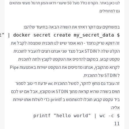
לנו כאן באתר. הקורס כולל מעל 50 שיעורי וידאו והמון תרגול מעשי ומתאים
גם למתחילים.
במשחקים עם דוקר ראיתי את השורה הבאה בתיעוד שלהם:
$ printf "This is a secret" | docker secret create my_secret_data -

זה דווקא טריק נחמד - הוא אומר שיש לנו תוכנית שמצפה לקבל את
הקלט שלה ל STDIN אבל מצד שני אנחנו רוצים להעביר לתוכנית
טקסט קבוע. במקום להדפיס את הטקסט לקובץ ולתת לתוכנית
לקרוא מהקובץ, אנחנו מדפיסים את הטקסט ישירות באמצעות Pipe
ל STDIN של התוכנית.
זה עובד גם מחוץ לדוקר, למשל התוכנית wc יודעת די טוב לספור
תווים בשורה שהיא קוראת מתוך STDIN או מקובץ, אבל אם יש לכם
ביד טקסט קבוע תוכלו להשתמש ב printf כדי לשלוח אותו ישירות
אליה:
11
