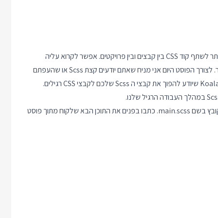
שפת Scss נועדה לתת למתכנתים שכותבים CSS כלי עבודה טובים יותר לשתף קוד CSS בין קבצים ובין פרויקטים. אפשר לקרוא עליה
שכתבתי בעבר. לצורך הפוסט היום אני מניח שאתם יודעים קצת Scss או שהעפתם
מבט בפוסט על הנושא. בפוסט ההוא על Scss סיפרתי על כלי בשם Koala שיודע להפוך את קבצי ה Scss שלכם לקבצי CSS רגילים.
התחילו עם פרויקט Webpack חדש וצרו בו תיקיה בשם styles ובה קובץ בשם main.scss. כתבו בפנים את התוכן הבא שלקוח מתוך פוסט