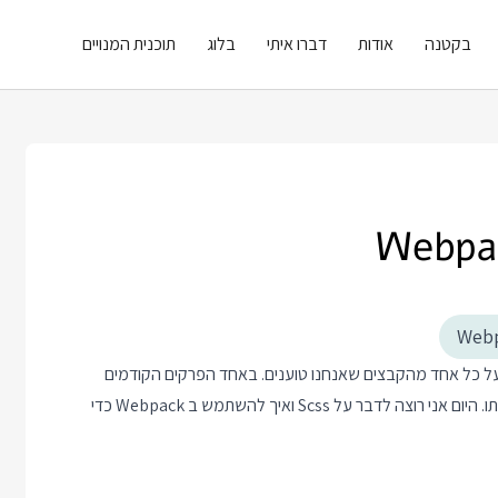
בקטנה
אודות
דברו איתי
בלוג
תוכנית המנויים
נו יכולים להריץ קוד על כל אחד מהקבצים שאנחנו טוענים. באחד הפרקים הקודמים
בסידרה למדנו על Babel וראינו איך לתרגם קבצי JavaScript בעזרתו. היום אני רוצה לדבר על Scss ואיך להשתמש ב Webpack כדי