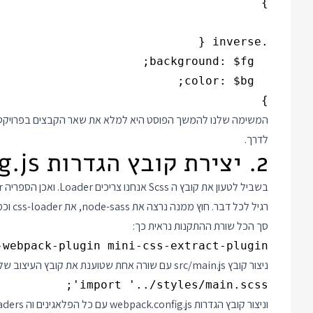
}

לדרך.
2. יצירת קובץ הגדרות webpack.config.js
סך הכל שורת ההתקנות נראית כך:
webpack-plugin mini-css-extract-plugin

ניצור קובץ src/main.js עם שורה אחת שטוענת את קובץ העיצוב שלנו:
import '../styles/main.scss';

וניצור קובץ הגדרות webpack.config.js עם כל הפלאגינים וה loaders: