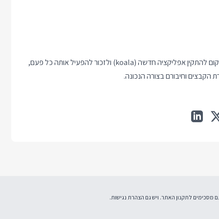
השימוש ב Webpack הפך את המעבר ל Scss להרבה יותר קל - במקום להתקין אפליקציה חדשה (koala) ולזכור להפעיל אותה כל פעם,
תקנון האתר
. ויש גם
הצהרת נגישות
.