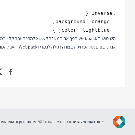
  color: lightblue; }

אנחנו בונים את הפרויקט בצורה רגילה לגמרי ו Webpack דואג להמרת הקבצים וחיבורם בצורה הנכונה.
אנחנו באוויר ומלמדים תכנות ברשת משנת 2014. אם אתם כאן זה אומר שאתם מסכימים ל