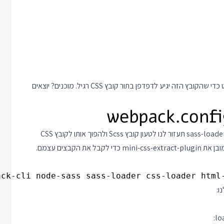
המשימה שלנו להמשך הפוסט היא למלא את שאר הקבצים בפרויקט כדי שהקובץ הזה יגיע לדפדפן בתור קובץ CSS רגיל. מוכנים? יוצאים
בשביל לטעון את קובץ ה Scss אנחנו צריכים Loader. ואכן הספריה sass-loader תעזור לנו לטעון קובץ Scss ולהפוך אותו לקובץ CSS
רגיל לכל דבר. חוץ ממנה נרצה את node-sass, את css-loader וכמובן את mini-css-extract-plugin כדי לקבל את הקבצים עצמם.
ck-cli node-sass sass-loader css-loader html-