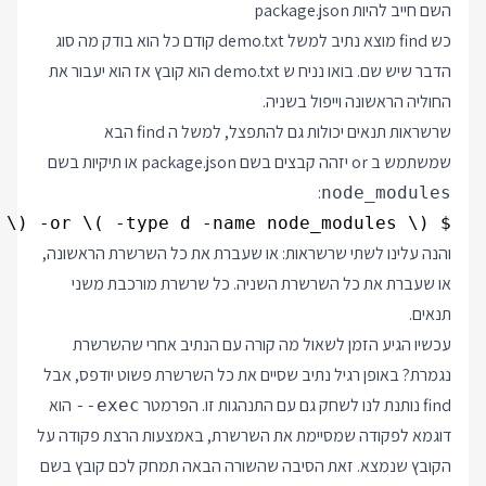
השם חייב להיות package.json
כש find מוצא נתיב למשל demo.txt קודם כל הוא בודק מה סוג
הדבר שיש שם. בואו נניח ש demo.txt הוא קובץ אז הוא יעבור את
החוליה הראשונה וייפול בשניה.
שרשראות תנאים יכולות גם להתפצל, למשל ה find הבא
שמשתמש ב or יזהה קבצים בשם package.json או תיקיות בשם
:
node_modules
$ find . \( -type f -name package.json \) -or \( -type d -name node_modules \)

והנה עלינו לשתי שרשראות: או שעברת את כל השרשרת הראשונה,
או שעברת את כל השרשרת השניה. כל שרשרת מורכבת משני
תנאים.
עכשיו הגיע הזמן לשאול מה קורה עם הנתיב אחרי שהשרשרת
נגמרת? באופן רגיל נתיב שסיים את כל השרשרת פשוט יודפס, אבל
find נותנת לנו לשחק גם עם התנהגות זו. הפרמטר
הוא
--exec
דוגמא לפקודה שמסיימת את השרשרת, באמצעות הרצת פקודה על
הקובץ שנמצא. זאת הסיבה שהשורה הבאה תמחק לכם קובץ בשם