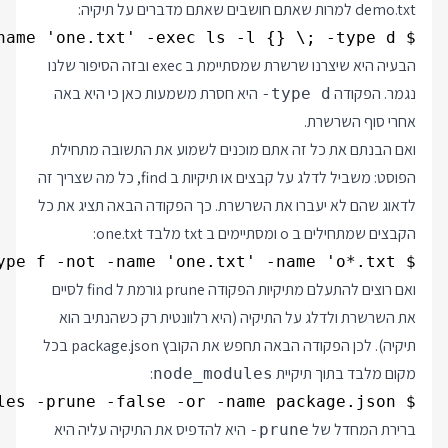
demo.txt למרות שאתם חושבים שאתם מדברים על תיקיה:
$ find . -name 'one.txt' -exec ls -l {} \; -type d

הבעיה היא שיצרנו שרשרת שמסתיימת ב exec ובזה הסיפור שלנו
נגמר. הפקודה
היא חסרת משמעות כאן כי היא באה
-type d
אחרי סוף השרשרת.
ואם הבנתם את כל זה אתם מוכנים לשמוע את התשובה מתחילת
הפוסט: משביל לדלג על קבצים או תיקיות ב find, כל מה שצריך זה
לדאוג שהם לא יעברו את השרשרת. כך הפקודה הבאה תציג את כל
הקבצים שמתחילים ב o ומסתיימים ב txt מלבד one.txt:
$ find . -type f -not -name 'one.txt' -name 'o*.txt'

ואם רוצים להתעלם מתיקיות הפקודה prune גורמת ל find לסיים
את השרשרת ולדלג על התיקיה (היא רלוונטית רק כשהנתיב הוא
תיקיה). לכן הפקודה הבאה תחפש את הקובץ package.json בכל
מקום מלבד בתוך תיקיית
:
node_modules
$ find . -type d -name node_modules -prune -false -or -name package.json

ברירת המחדל של
היא להדפיס את התיקיה עליה היא
-prune