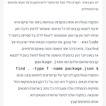
לנו כאן באתר. הקורס כולל מעל 50 שיעורי וידאו והמון תרגול מעשי ומתאים
גם למתחילים.
הפקודה find היא אחת הפקודות הגמישות ביותר של יוניקס והיא
יודעת למצוא קבצים לפי כל פרמטר שאפשר לדמיין. הרבה זמן
תהיתי למה אין אף מתג שמאפשר ל find לדלג על ספריות בדומה ל
של grep. את התשובה מצאתי אחרי שהבנתי איך
--exclude
find עובד, והיא הרבה יותר פשוטה ממה שאתם מדמיינים.
אז בואו ניזכר רגע בהפעלה פשוטה של find למשל בשביל למצוא
קבצים שהשם שלהם הוא
:
package.json
$ find . -type f -name package.json

הפקודה find מקבלת רצף של קריטריונים לחיפוש ובונה מהם
שרשרת תנאים. במקביל היא רצה על כל הקבצים והתיקיות החל
מתיקיית ההתחלה שלה ומעבירה כל נתיב בשרשרת התנאים
שמצאה. במקרה שלנו למשל שרשרת התנאים היא:
אנחנו מחפשים קובץ