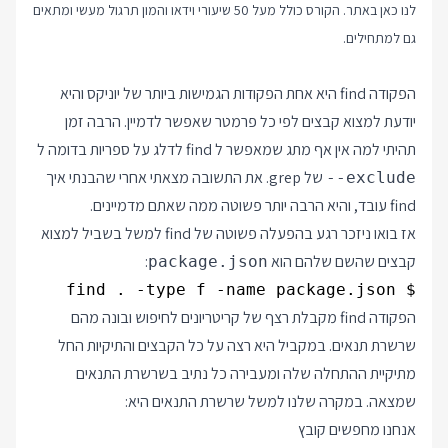
לנו כאן באתר. הקורס כולל מעל 50 שיעורי וידאו והמון תרגול מעשי ומתאים
גם למתחילים.
הפקודה find היא אחת הפקודות הגמישות ביותר של יוניקס והיא
יודעת למצוא קבצים לפי כל פרמטר שאפשר לדמיין. הרבה זמן
תהיתי למה אין אף מתג שמאפשר ל find לדלג על ספריות בדומה ל
של grep. את התשובה מצאתי אחרי שהבנתי איך
--exclude
find עובד, והיא הרבה יותר פשוטה ממה שאתם מדמיינים.
אז בואו ניזכר רגע בהפעלה פשוטה של find למשל בשביל למצוא
קבצים שהשם שלהם הוא
:
package.json
$ find . -type f -name package.json

הפקודה find מקבלת רצף של קריטריונים לחיפוש ובונה מהם
שרשרת תנאים. במקביל היא רצה על כל הקבצים והתיקיות החל
מתיקיית ההתחלה שלה ומעבירה כל נתיב בשרשרת התנאים
שמצאה. במקרה שלנו למשל שרשרת התנאים היא:
אנחנו מחפשים קובץ