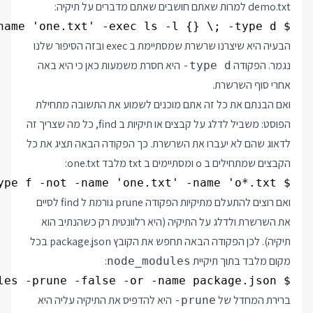
demo.txt למרות שאתם חושבים שאתם מדברים על תיקיה:
$ find . -name 'one.txt' -exec ls -l {} \; -type d

הבעיה היא שיצרנו שרשרת שמסתיימת ב exec ובזה הסיפור שלנו
נגמר. הפקודה
היא חסרת משמעות כאן כי היא באה
-type d
אחרי סוף השרשרת.
ואם הבנתם את כל זה אתם מוכנים לשמוע את התשובה מתחילת
הפוסט: משביל לדלג על קבצים או תיקיות ב find, כל מה שצריך זה
לדאוג שהם לא יעברו את השרשרת. כך הפקודה הבאה תציג את כל
הקבצים שמתחילים ב o ומסתיימים ב txt מלבד one.txt:
$ find . -type f -not -name 'one.txt' -name 'o*.txt'

ואם רוצים להתעלם מתיקיות הפקודה prune גורמת ל find לסיים
את השרשרת ולדלג על התיקיה (היא רלוונטית רק כשהנתיב הוא
תיקיה). לכן הפקודה הבאה תחפש את הקובץ package.json בכל
מקום מלבד בתוך תיקיית
:
node_modules
$ find . -type d -name node_modules -prune -false -or -name package.json

ברירת המחדל של
היא להדפיס את התיקיה עליה היא
-prune