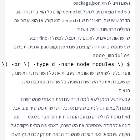
השם חייב להיות package.json
כש find מוצא נתיב למשל demo.txt קודם כל הוא בודק מה סוג
הדבר שיש שם. בואו נניח ש demo.txt הוא קובץ אז הוא יעבור את
החוליה הראשונה וייפול בשניה.
שרשראות תנאים יכולות גם להתפצל, למשל ה find הבא
שמשתמש ב or יזהה קבצים בשם package.json או תיקיות בשם
:
node_modules
$ find . \( -type f -name package.json \) -or \( -type d -name node_modules \)

והנה עלינו לשתי שרשראות: או שעברת את כל השרשרת הראשונה,
או שעברת את כל השרשרת השניה. כל שרשרת מורכבת משני
תנאים.
עכשיו הגיע הזמן לשאול מה קורה עם הנתיב אחרי שהשרשרת
נגמרת? באופן רגיל נתיב שסיים את כל השרשרת פשוט יודפס, אבל
find נותנת לנו לשחק גם עם התנהגות זו. הפרמטר
הוא
--exec
דוגמא לפקודה שמסיימת את השרשרת, באמצעות הרצת פקודה על
הקובץ שנמצא. זאת הסיבה שהשורה הבאה תמחק לכם קובץ בשם