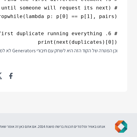
print(next(duplicates)[0])

וכן המטרה של הקוד הזה היא לשחק עם חיבורי Generators לא למצוא את הדרך היעילה או הקצרה ביותר לזהות איבר כפול ברשימה.
אנחנו באוויר ומלמדים תכנות ברשת משנת 2014. אם אתם כאן זה אומר שאתם מסכימים ל