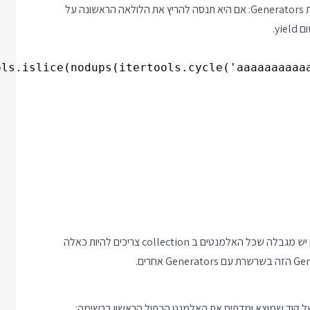
בגלל החלוקה לשני שלבים אי אפשר יהיה לחבר פונקציה זו לשרשרת Generators: אם היא תנסה להריץ את הלולאה הראשונה על
ols.islice(nodups(itertools.cycle('aaaaaaaaaaa
אני עדיין משתמש בקבוצה כדי לדעת איזה אלמנטים ראיתי ולכן עדיין יש מגבלה שכל האלמנטים ב collection צריכים להיות כאלה