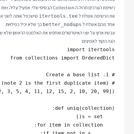
רשימת הערכים תהיה ה Collection הבסיסי שלי. אפעיל עליה iter כדי להפוך אותה ל Iterator.
את הרשימה אשלח ל
שישכפל אותה לשני איט
itertools.tee
אחד מהם אשלח ל
כך שלא יכיל כפילויות.
better_nodups
עכשיו ארוץ על שני האיטרטורים ואחפש את האלמנט הראשון שלא שוו
הנה הקוד לאמיצים: