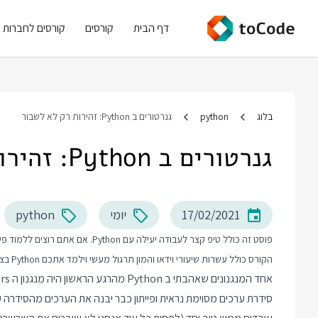
דף הבית
קורסים
קורסים לחברות
בלוג
python
גנרטורים ב Python: זהירות רק לא לשבור
גנרטורים ב Python: זהירות רק לא לשבור
17/02/2021
יומי
python
פוסט זה כולל טיפ קצר לעבודה יעילה עם Python. אם אתם רוצים ללמוד פייתון יותר לעומק אני ממליץ על
הקורס כולל עשרות שיעורי וידאו והמון תרגול מעשי וילמד אתכם Python בצורה מקצועית מההתחלה ועד הנושאים המתקדמים.