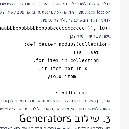
collection אינסופי, הלולאה לעולם לא תסתיים ואף פעם לא יהיה שום yield.
לדוגמה הקוד הבא ייכנס ללולאה אינסופית:
aabbbbbbbbbbbbbbbbccccccccccc')), 10))

גישה טובה יותר תיראה כך:
        s.add(item)

שאוכל לשמור בתוך set, אבל הפעם אני יכול להרכיב את ה Generator הזה בשרשרת עם Generators אחרים.
3. שילוב Generators
בואו נשלב את כל ה Generators שראינו ונכתוב משהו מועיל - למשל קוד שמוצא ומדפיס את האלמנט הכפול הראשון ברשימה: