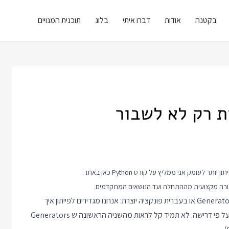
בקטנה
אודות
דברו איתי
בלוג
תוכנית המנויים
קורס Python
כאן באתר.
אחד המנגנונים שאהבתי ב Python מהרגע הראשון היה מנגנון ה Generators או בעברית פונקציה יוצרת: אנחנו מגדירים לפייתון איך
סידרת ערכים מסוימת נראית ופייתון כבר יבנה את הערכים מהסידרה על פי דרישה. לא תמיד קל לראות מהשניה הראשונה ש Generators