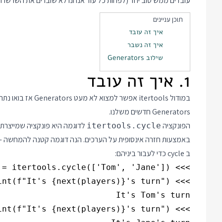
עובדים ממש טוב יחד (לפחות כל עוד אנחנו לא שוברים את השרשרת)
תוכן עניינים
איך זה עובד
איך זה נשבר
שילוב Generators
1. איך זה עובד
במודול itertools אפ
Generators חדשים משלנו.
הפונקציה
לדוגמה היא פונקציה שמייצרת 
itertools.cycle
באמצעות חזרה אינסופית על הערכים. הנה דוגמה קטנה להמחשה - 
ב cycle כדי לעבור ביניהם: