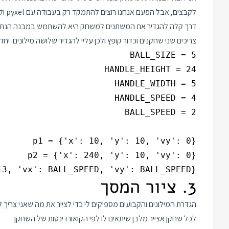
לקבצים, אבל הפעם אנחנו רוצים להתמקד רק בעבודה עם pyxel ולכן אני נשאר עם המבנה הבסיסי איתו התחלתי את הפוסט.
צריכים שני שחקנים וכדור קופץ ולכן עליי להגדיר שלושה מילונים. יח
13, 'vx': BALL_SPEED, 'vy': BALL_SPEED}

3. ציור המסך
הגדרת המילונים והקבועים מספיקים לי כדי לצייר את מה שאני צריך לרא
לכל שחקן אצייר מלבן שיתאים לו לפי הקואורדינטות של השחקן