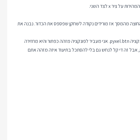
 ציר x לצד השני.
עף החוצה מהמסך אז מורידים נקודה לשחקן שפספס את הכדור. נבנה את
בשביל לבדוק אם משתמש לוחץ על כפתור מסוים אני משתמש בפונקציה pyxel.btn. אני מעביר לפונקציה מזהה כפתור והיא מחזירה
, אבל זה די קל לנחש גם בלי להסתכל בתיעוד איזה מזהה אתם