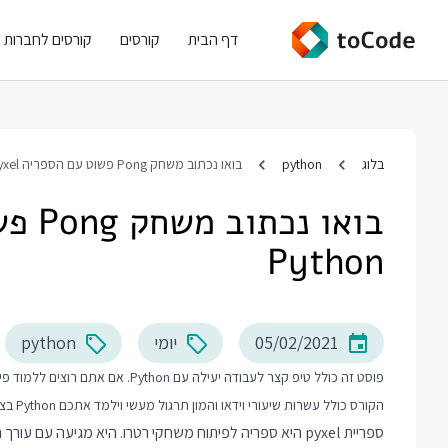
דף הבית
קורסים
קורסים לחברות
בלוג
python
בואו נכתוב משחק Pong פשוט עם הספריה Pyxel ב Python
Python
05/02/2021
יומי
python
פוסט זה כולל טיפ קצר לעבודה יעילה עם Python. אם אתם רוצים ללמוד פייתון יותר לעומק אני ממליץ על
הקורס כולל עשרות שיעורי וידאו והמון תרגול מעשי וילמד אתכם Python בצורה מקצועית מההתחלה ועד הנושאים המתקדמים.
ספריית pyxel היא ספריה לפיתוח משחקי רטרו. היא מגיעה עם