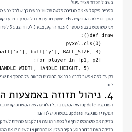
בשביל הכדור אצייר עיגול
מתוך הפלטה. הפונקציה pyxel.cls צובעת את כל המסך בצבע רקע לבחירתי מתוך אותה פלטה.
אני משתמש בצבע מספר 0 עבור הרקע, צבע 3 לכדור וצבע 5 לשחקנים ולכן הקוד נראה כך:
        pyxel.rect(player['x'], player['y'], HANDLE_WIDTH, HANDLE_HEIGHT, 5)

רק עד לפה אפשר להריץ כבר את התוכנית ולראות על המסך את שנ
לזוז.
4. ניהול תזוזה באמצעות הפונקציה update
הפונקציה update היא המקום בו כל הלוגיקה של המשחק 
תפקידי הפונקציה update במשחק שלנו הם:
בדיקה אם משתמש לוחץ על כפתור תנועה אז לקבוע מהירות לשחקן
בדיקה האם הכדור פוגע בקיר העליון או התחתון אז לשנות לו את המהירות על ציר y כדי ש