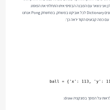
דרך קלה להגדיר את המשתנים למשחק היא להשתמש במבנה הנתונים Dictionary לכל אוביקט במשחק. במחשחק Pong אנחנו
ד עם כמה קבועים הקוד יראה כך:
ball = {'x': 113, 'y': 1
ות על המסך בפונקציה draw: