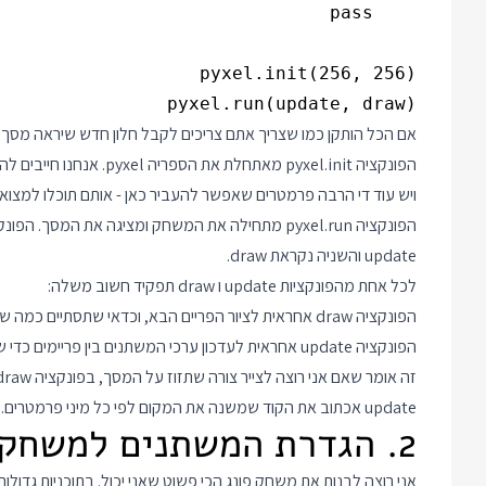
pyxel.run(update, draw)

אם הכל הותקן כמו שצריך אתם צריכים לקבל חלון חדש שיראה מסך ש
ויש עוד די הרבה פרמטרים שאפשר להעביר כאן - אותם תוכלו למצוא 
הפונקציה pyxel.run מתחילה את המשחק ומציגה את המ
update והשניה נקראת draw.
לכל אחת מהפונקציות update ו draw תפקיד חשוב משלה:
הפונקציה draw אחראית לציור הפריים הבא, וכדאי שתסתיים כמה שיותר מהר.
הפונקציה update אחראית לעדכון ערכי המשתנים בין פריימים כדי ש draw תוכל להתמקד בציור.
update אכתוב את הקוד שמשנה את המקום לפי כל מיני פרמטרים. תכף נראה את זה בקוד.
2. הגדרת המשתנים למשחק פונג
אני רוצה לבנות את משחק פונג הכי פשוט שאני יכול. בתוכניות גדולו