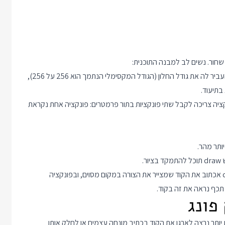
חור. נשים לב למבנה התוכנית:
הפונקציה pyxel.init מאתחלת את הספריה pyxel. אנחנו חייבים להעביר לה את גודל החלון (הגודל המקסימלי הנתמך הוא 256 על 256),
בתיעוד.
סך. הפונקציה צריכה לקבל שתי פונקציות בתור פרמטרים: פונקציה אחת נקראת
זה אומר שאם אני רוצה לצייר צורה שתזוז על המסך, בפונקציה draw אכתוב את הקוד שמצייר את הצורה במקום מסוים, ובפונקציה
ת יותר נרצה לארגן את הקוד בכתיב מונחה עצמים או לחלק אותו