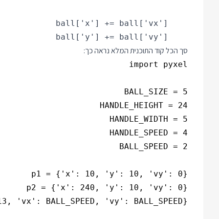
    ball['y'] += ball['vy']

סך הכל קוד התוכנית המלא נראה כך: