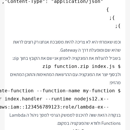
וכמו שאמרתי היא לא צריכה להיות מסובכת אנחנו רק רוצים לראות
שהיא שם ומופעלת דרך ה Gateway.
בשביל להעלות את הפונקציה לאמזון אני שם את הקובץ בתוך zip:
$ zip function.zip index.js

ולבסוף יוצר את הפונקציה עם ההרשאות המתאימות והתוכן המתאים
מהזיפ:
    --role arn:aws:iam::123456789123:role/lambda-ex

בנקודה הזאת שווה להיכנס לממשק הגרפי למסך ניהול ה Lambda
Functions ולוודא שהפונקציה במקום.