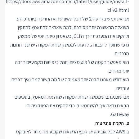
https://docs.aws.amazon.com/cli/latest/userguide/install-
.
cliv2.html
אני אשתמש בגירסה 2 של הכלי aws שהיא החדשה ביותר כרגע.
השאלה הראשונה יותר מסובכת: למה שארצה להתאמץ להתקין
ולהקים את המערכת דרך ה CLI, כשאמזון פיתחו יופי של ממשק
גרפי שחוסך לי עבודה. לדעתי לממשק שורת הפקודה יש שני יתרונות
מרכזיים:
הוא מאפשר הקמה של אוטומציות ותהליכי פיתוח מקצועיים הרבה
יותר מהירים.
הוא דורש מאתנו הבנה יותר מעמיקה של מה קשור למה ואיך דברים
עובדים.
אם שוכנעתם שממשק שורת הפקודה שווה את המאמץ, בסעיפים
הבאים נראה איך להשתמש בו כדי להקים את הפונקציה וה
Gateway.
2. הקמת פונקציה
ב AWS לכל אוביקט יש קובץ הרשאות שקובע מה מותר לאוביקט