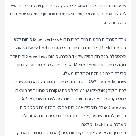
על עבודה בסביבת Linux ו Unix אני ממליץ לכם לבדוק את
קורס Linux
שיש
לנו כאן באתר. הקורס כולל מעל 50 שיעורי וידאו והמון תרגול מעשי ומתאים
גם למתחילים.
אחד הטרנדים החמים היום בפיתוח הוא Serverless או פיתוח ללא
קוד Back End, או יותר נכון פיתוח בלי מערכת Back End מלאה
שמטפלת בכל ההיבטים של צד השרת. פיתוח Serverless יהיה יותר
דומה לפיתוח Micro Services, אבל בצורה שכל סרביס רץ בתוך
סביבת ריצה מנוהלת ומבוקרת משלו.
שירות AWS Lambda הוא דוגמה לפיתוח מסוג זה. הוא מאפשר לנו
לכתוב קוד (פונקציה) שירוץ בכל פעם שקורה משהו ויחזיר תוצאה
למי שקרא לו. באמצעות חיבור הפונקציה לשירות שנקרא API
Gateway אנחנו הופכים את אותה פונקציה לזמינה מכל מקום
ברשת למרות שהיא עצמה בסך הכל פונקציה קטנה אחת ולא
מערכת Back End מלאה.
במדריך זה אראה איך להקים פונקציה (לא משהו מסובך היא רק