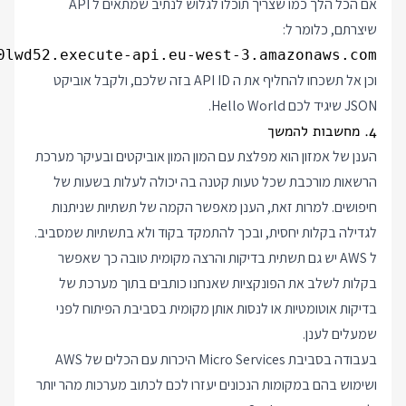
אם הכל הלך כמו שצריך תוכלו לגלוש לנתיב שמתאים ל API
שיצרתם, כלומר ל:
0lwd52.execute-api.eu-west-3.amazonaws.com

וכן אל תשכחו להחליף את ה API ID בזה שלכם, ולקבל אוביקט
JSON שיגיד לכם Hello World.
4. מחשבות להמשך
הענן של אמזון הוא מפלצת עם המון המון אוביקטים ובעיקר מערכת
הרשאות מורכבת שכל טעות קטנה בה יכולה לעלות בשעות של
חיפושים. למרות זאת, הענן מאפשר הקמה של תשתיות שניתנות
לגדילה בקלות יחסית, ובכך להתמקד בקוד ולא בתשתיות שמסביב.
ל AWS יש גם תשתית בדיקות והרצה מקומית טובה כך שאפשר
בקלות לשלב את הפונקציות שאנחנו כותבים בתוך מערכת של
בדיקות אוטומטיות או לנסות אותן מקומית בסביבת הפיתוח לפני
שמעלים לענן.
בעבודה בסביבת Micro Services היכרות עם הכלים של AWS
ושימוש בהם במקומות הנכונים יעזרו לכם לכתוב מערכות מהר יותר