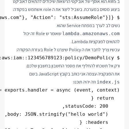
ב AWS הוא אוסף של אוביקטי הרשאות שיכולים להתאים לאוביקט
ביצוע מסוים במערכת. בשביל ליצור את ה role אשתמש בפקודה:
$ aws iam create-role --role-name lambda-ex --assume-role-policy-document '{"Version": "2012-10-17","Statement": [{ "Effect": "Allow", "Principal": {"Service": "lambda.amazonaws.com"}, "Action": "sts:AssumeRole"}]}'

נשים לב לערך במפתח Service שהוא
שאומר ש Role זה יכול
lambda.amazonaws.com
להתאים לפונקציות Lambda.
עכשיו צריך לחבר את ה Policy שיצרנו ל Role בעזרת הפקודה:
$ aws iam attach-role-policy --role-name lambda-ex --policy-arn arn:aws:iam::123456789123:policy/DemoPolicy

ורק אל תשכחו להחליף את מספר החשבון בחשבון שלכם.
את הפונקציה עצמה אני כותב בקובץ JavaScript בשם
וזה יהיה תוכנו:
index.js