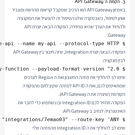
3. הקמת ה API Gateway
באמזון API Gateway הוא הרכיב שמקבל קריאות מהרשת ומעביר
אותן לטיפול, כשבמקרה שלנו הטיפול זה להפעיל את הפוקנציה
ולהחזיר את הערך שהיא מחזירה. הפקודה הבאה יוצרת API
Gateway:
$ aws apigatewayv2 create-api --name my-api --protocol-type HTTP

הפקודה הבאה יוצרת Integration, שזה חיבור בין API Gateway
לבין פונקציה:
$ aws apigatewayv2 create-integration --api-id v7ee0lwd52 --integration-type AWS_PROXY --integration-uri arn:aws:lambda:eu-west-3:123456789123:function:my-function --payload-format-version "2.0"

שימו לב להחליף את מזהה החשבון ואת ה Region לערכים
שמתאימים לכם, ואת ה API ID למזהה שקיבלתם מהפקודה
הקודמת (שיצרה את ה API Gateway).
הפקודה תחזיר לכם Integration ID ובו נשתמש כדי לחבר את
האינטגרציה לנתיב ב API Gateway:
$ aws apigatewayv2 create-route --api-id v7ee0lwd52  --target "integrations/7emao03" --route-key 'ANY /'

שימו לב להחליף את ה Integration ID מהמזהה שלי