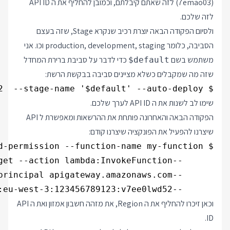
(7emao03) לזה שאתם קיבלתם, וכמובן להחליף את ה API ID
לזה שלכם.
ולסיום הפקודה הבאה יוצרת רכיב שנקרא Stage, שזה בעצם
הסביבה, כלומר production, development, staging וכו. אני
משתמש בשם
כדי לדבר על סביבת ברירת המחדל
$default
שזה מה שמקבלים כשלא מציינים סביבה בבקשת הרשת:
$ aws apigatewayv2 create-stage --api-id v7ee0lwd52  --stage-name '$default' --auto-deploy

שימו לב לשנות את ה API ID לערך שלכם.
הפקודה הבאה והאחרונה פותחת את ההרשאות ומאפשרת ל API
שיצרנו להפעיל את הפונקציה שיצרנו קודם:
      --source-arn "arn:aws:execute-api:eu-west-3:123456789123:v7ee0lwd52/*/*/"

וכאן זיכרו להחליף את ה Region, את מזהה חשבון אמזון ואת ה API
ID.