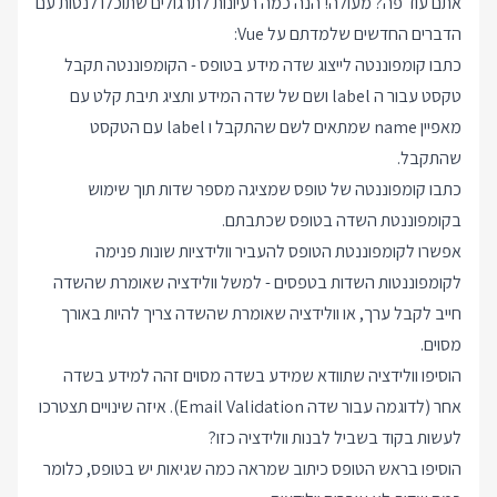
אתם עוד פה? מעולה! הנה כמה רעיונות לתרגולים שתוכלו לנסות עם
הדברים החדשים שלמדתם על Vue:
כתבו קומפוננטה לייצוג שדה מידע בטופס - הקומפוננטה תקבל
טקסט עבור ה label ושם של שדה המידע ותציג תיבת קלט עם
מאפיין name שמתאים לשם שהתקבל ו label עם הטקסט
שהתקבל.
כתבו קומפוננטה של טופס שמציגה מספר שדות תוך שימוש
בקומפוננטת השדה בטופס שכתבתם.
אפשרו לקומפוננטת הטופס להעביר וולידציות שונות פנימה
לקומפוננטות השדות בטפסים - למשל וולידציה שאומרת שהשדה
חייב לקבל ערך, או וולידציה שאומרת שהשדה צריך להיות באורך
מסוים.
הוסיפו וולידציה שתוודא שמידע בשדה מסוים זהה למידע בשדה
אחר (לדוגמה עבור שדה Email Validation). איזה שינויים תצטרכו
לעשות בקוד בשביל לבנות וולידציה כזו?
הוסיפו בראש הטופס כיתוב שמראה כמה שגיאות יש בטופס, כלומר