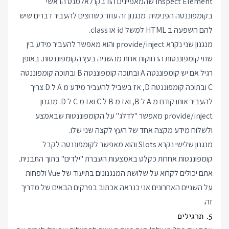
Inspect Element שהמאפיינים הודבקו לאלמנט הראשי
בקומפוננטה הפנימית. מנגנון זה עוזר כשרוצים להעביר דברים שיש
להם השפעה ב HTML למשל id או class.
מנגנון שני נקרא provide/inject והוא מאפשר להעביר מידע בין
שתי קומפוננטות הרחוקות אחת מהשניה בעץ הקומפוננטות. באופן
רגיל אם יש קומפוננטה A ובתוכה קומפוננטה B ובתוכה קומפוננטה
C ובתוכה קומפוננטה D, אז בשביל להעביר מידע מ A ל D צריך
להעביר אותו קודם מ A ל B, ואז מ B ל C ואז מ C ל D. מנגנון
provide/inject מאפשר "לדלג" על הקומפוננטות שבאמצע
ולשלוח מידע מקצה אחד של העץ לקצה שני שלו.
מנגנון שלישי נקרא Slots והוא מאפשר לקומפוננטה לקבל
קומפוננטות אחרות כקלט באמצעות העברת "ילדים" בתוך התבנית.
אתם יכולים לקרוא על שלושת המנגנונים בתיעוד של Vue ולפחות
על השניים האחרונים אני כנראה אכתוב בפרקים הבאים של מדריך
זה.
5. תרגילים