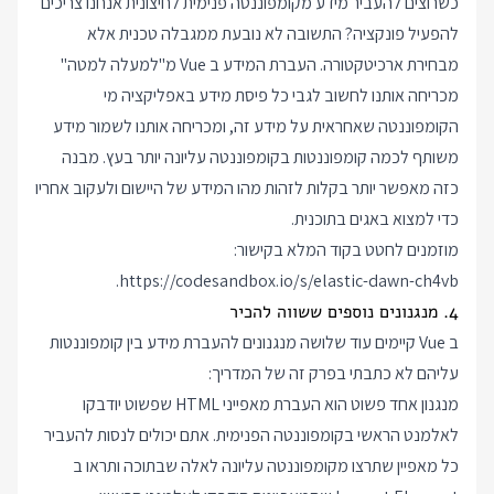
כשרוצים להעביר מידע מקומפוננטה פנימית לחיצונית אנחנו צריכים
להפעיל פונקציה? התשובה לא נובעת ממגבלה טכנית אלא
מבחירת ארכיטקטורה. העברת המידע ב Vue מ"למעלה למטה"
מכריחה אותנו לחשוב לגבי כל פיסת מידע באפליקציה מי
הקומפוננטה שאחראית על מידע זה, ומכריחה אותנו לשמור מידע
משותף לכמה קומפוננטות בקומפוננטה עליונה יותר בעץ. מבנה
כזה מאפשר יותר בקלות לזהות מהו המידע של היישום ולעקוב אחריו
כדי למצוא באגים בתוכנית.
מוזמנים לחטט בקוד המלא בקישור:
.
https://codesandbox.io/s/elastic-dawn-ch4vb
4. מנגנונים נוספים ששווה להכיר
ב Vue קיימים עוד שלושה מנגנונים להעברת מידע בין קומפוננטות
עליהם לא כתבתי בפרק זה של המדריך:
מנגנון אחד פשוט הוא העברת מאפייני HTML שפשוט יודבקו
לאלמנט הראשי בקומפוננטה הפנימית. אתם יכולים לנסות להעביר
כל מאפיין שתרצו מקומפוננטה עליונה לאלה שבתוכה ותראו ב