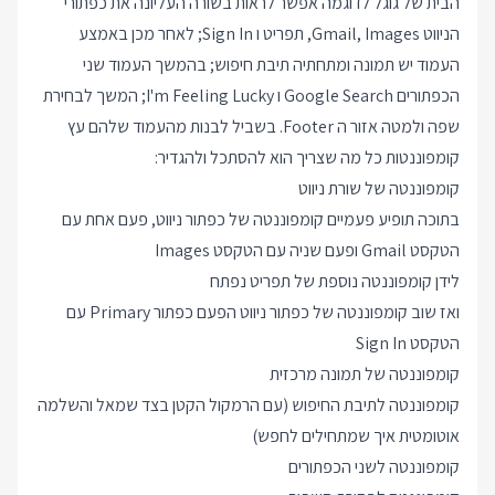
הבית של גוגל לדוגמה אפשר לראות בשורה העליונה את כפתורי
הניווט Gmail, Images, תפריט ו Sign In; לאחר מכן באמצע
העמוד יש תמונה ומתחתיה תיבת חיפוש; בהמשך העמוד שני
הכפתורים Google Search ו I'm Feeling Lucky; המשך לבחירת
שפה ולמטה אזור ה Footer. בשביל לבנות מהעמוד שלהם עץ
קומפוננטות כל מה שצריך הוא להסתכל ולהגדיר:
קומפוננטה של שורת ניווט
בתוכה תופיע פעמיים קומפוננטה של כפתור ניווט, פעם אחת עם
הטקסט Gmail ופעם שניה עם הטקסט Images
לידן קומפוננטה נוספת של תפריט נפתח
ואז שוב קומפוננטה של כפתור ניווט הפעם כפתור Primary עם
הטקסט Sign In
קומפוננטה של תמונה מרכזית
קומפוננטה לתיבת החיפוש (עם הרמקול הקטן בצד שמאל והשלמה
אוטומטית איך שמתחילים לחפש)
קומפוננטה לשני הכפתורים