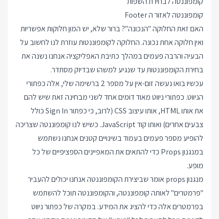
קומפוננטה לבחירת השפות
קומפוננטה לאזור ה Footer
האם זאת החלוקה "הנכונה"? ברור שלא, יש המון חלוקות אפשריות
ואין חלוקה אחת נכונה. החלוקה לקומפוננטות עוזרת לנו לחשוב על
הבעיה והרבה פעמים במהלך כתיבת האפליקציה אנחנו נשנה את
בחירת הקומפוננטות עד שנגיע למשהו שבדיוק מסתדר.
עכשיו בואו נעשה זום-אין על מספר 2 ברשימה שלי, אלה כפתורי
הניווט. כפתורי ניווט מאוד דומים אחד לשני מבחינה זאת שיש להם
את אותו HTML, אותו עיצוב CSS (לרוב, כי כפתור Sign In כולל
צבעים אחרים) ואותו קוד JavaScript. כשיש לנו קומפוננטה שצריכה
להופיע מספר פעמים בעמוד בשינויים קטנים אנחנו נשתמש
במנגנון Props כדי להתאים את המאפיינים הספציפיים של כל
מופע.
מנגנון props אומר שביצירת הקומפוננטה אנחנו יכולים להעביר
"פרמטרים" לאותה קומפוננטה, והקומפוננטה תוכל להשתמש
בפרמטרים אלה כדי להציג את המידע. במקרה של כפתור ניווט