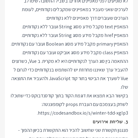
לא מופיעים לפני מאפיינים אחרים. בשביל התשובה שימו לב
לערכים שאני מעביר במאפיינים שמקבלים נקודותיים, לעומת
הערכים שעוברים דרך מאפיינים ללא נקודותיים:
המאפיין text מקבל מידע מסוג String ועובר ללא נקודותיים.
המאפיין href מקבל מידע מסוג String ועובר ללא נקודותיים.
המאפיין primary מקבל מידע מסוג Boolean ועובר עם נקודותיים.
המאפיין class מקבל מידע מסוג אוביקט ועובר עם נקודותיים.
ההתאמה בין סוג הערך לנקודותיים היא לא מקרית. ב Vue, כשרוצים
להעביר ערך שאיננו מחרוזת יש להשתמש בנקודותיים כדי לגרום ל
Vue לשערך את הביטוי בתור קוד JavaScript ולהעביר את התוצאה
שלו.
בקישור הבא תמצאו את דוגמת הקוד בתוך קודסנדבוקס כדי שתוכלו
לשחק בעצמכם עם העברת props לקומפוננטה:
.
https://codesandbox.io/s/winter-tdd-xglp3
3. שליחת אירועים
מנגנון תקשורת שני שחשוב להכיר הוא התקשורת בכיוון ההפוך -