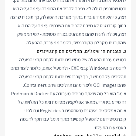
להשאיר אותם בחיים ולהפעיל אותם מחדש אם אחד מהם מתרסק.
וכמו שתוכנית רגילה לא צריכה להכיר את החומרה עצמה עליה היא
רצה, כי היא תמיד עובדת בתיווך מערכת ההפעלה, כך תוכנית שרצה
בתוך קוברנטיס לא חייבת להכיר את השרתים עצמם עליהם היא
רצה, ויכולה להניח שהם מתנהגים בצורה מסוימת - לפי הממשק
שהתוכנית מקבלת מקוברנטיס, כלומר ממערכת ההפעלה.
2. תוכניות הן אימג'ים, תהליכים הם קונטיינרים
כמו שמערכת הפעלה של מחשבים יודעת לקחת קבצי הפעלה -
לדוגמה ב Windows קבצי EXE - ולהפעיל אותם, כלומר ליצור מהם
תהליכים על המחשב, כך קוברנטיס יודעת לקחת קבצי הפעלה
שהם OCI Images וליצור מהם תהליכים שהם Containers.
אימג' הוא כל מה שאתם מכירים מעבודה עם Docker או Podman.
זה מידע בינארי שמתאר אפליקציה מסוימת ואת כל התלויות של
אותה אפליקציה. אימג'ים מאוחסנים ב Registries וגם לפני
קוברנטיס ידענו להפעיל קונטיינר מתוך אימג' עם דוקר לדוגמה
באמצעות הפעלת: