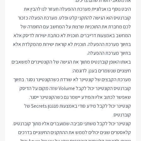
את משאבי השרת שהם צריכים.
היבט נוסף בו אנלוגיית מערכת ההפעלה תעזור לנו להבין את
קוברנטיס הוא הגישה להתקני קלט ופלט. מערכת הפעלה כזכור
לכם מחברת את התוכניות שרצות על המחשב עם החומרה של
המחשב באמצעות דרייברים. תוכנית לא כותבת ישירות לדיסק אלא
בתיווך מערכת ההפעלה. תוכנית לא קוראת ישירות מהמקלדת אלא
בתיווך מערכת ההפעלה.
באותו האופן קוברנטיס מתווך את הגישה של הקונטיינרים למשאבים
חיצוניים שנשמרים בענן. לדוגמה:
מערכת הקבצים של קונטיינר לא שורדת כשהקונטיינר נסגר. בתיווך
קוברנטיס הקונטיינר יכול לקבל Volume שזה מקום על הדיסק
שאפשר לכתוב אליו והמידע יישמר גם כשהקונטיינר ייסגר.
קונטיינר יכול לקבל מידע סודי באמצעות מנגנון Secrets של
קוברנטיס.
קונטיינר יכול לקבל משתני סביבה שמועברים אליו מתוך קוברנטיס.
קלאסטרים שונים יכולים לממש את ההתקנים החיצוניים בדרכים