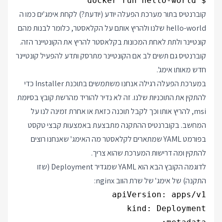
$ docker run hello-world

קוברנטיס בתור מערכת הפעלה יודע (יודעת?) לקחת אימג'ים כמו ה
hello-world
שלנו ולהריץ אותם על הקלאסטר, כלומר לבנות מהם
קונטיינר ולתת לאחת המכונות בקלאסטר להריץ את הקונטיינר הזה.
קוברנטיס גם תשים לב אם הקונטיינר מתרסק ותדע להפעיל קונטיינר
חדש מאותו אימג'.
במערכת הפעלה רגילה אנחנו משתמשים בתוכנת Installer כדי
להתקין את התוכניות שלנו. זה לא נדיר להוריד מהרשת קובץ בסיומת
msi, להריץ אותו וכך לקבל תוכנה כזאת או אחרת זמינה לנו על
המחשב. בקוברנטיס ההתקנה מתבצעת באמצעות קבצי טקסט
בפורמט YAML שמתארים לקלאסטר מה האימג' שאנחנו רוצים
להתקין ומה דרישות המערכת שהוא צריך.
לדוגמה הקובץ הבא הוא YAML שמגדיר Deployment (שזו
התקנה) של אימג' של שרת הווב nginx: