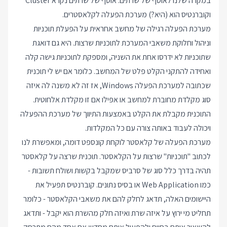
במקרה שלנו לאוסף של שרתים. אוסף של שרתים נקרא Cluster
וקוברנטיס הוא (היא?) מערכת הפעלה לקלאסטרים.
מערכת הפעלה רגילה של מחשב אחראית על הפעלת תוכניות
וניהול וחלוקת משאבי המערכת לתוכניות שרצות. היא גם דואגת
שתוכניות לא ידרסו אחת את השניה, ומספקת לתוכניות גישה קלה
ואחידה להתקני הקלט פלט של המחשב. כלומר אם יש לי תוכנית
שכתובה למערכת הפעלה Windows, אז זה לא משנה לה איזה
סוג מקלדת מחוברת למחשב או אפילו אם זו מקלדת אלחוטית.
התוכנית מקבלת את הקלט באמצעות התיווך של מערכת ההפעלה
ויכולה לעבוד באותה צורה עם כל המקלדות.
מערכת הפעלה של קלאסטר לוקחת קונספט דומה, ומאפשרת לנו
לכתוב "תוכניות" שרצות על הקלאסטר. תוכנית שרצה על קלאסטר
תהיה בדרך כלל סוג של סרביס שמקבל בקשות ושולח תשובות -
כמו Web Application או בסיס נתונים. קוברנטיס תפעיל את
היישומים האלה, תדאג לחלק להם את משאבי הקלאסטר - כלומר
תחליט מי ירוץ על איזה שרת ואיזה חלק מהשרת הוא יקבל - ותדאג