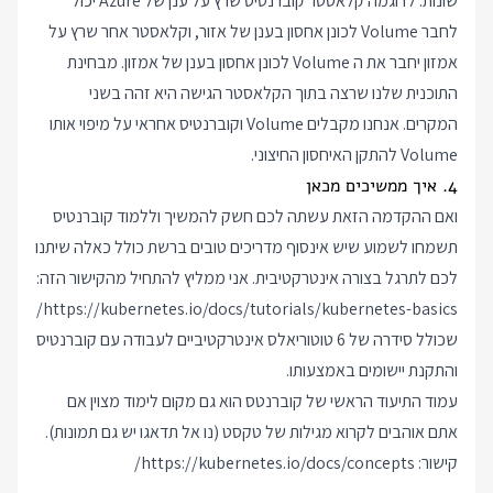
שונות: לדוגמה קלאסטר קוברנטיס שרץ על ענן של Azure יכול
לחבר Volume לכונן אחסון בענן של אזור, וקלאסטר אחר שרץ על
אמזון יחבר את ה Volume לכונן אחסון בענן של אמזון. מבחינת
התוכנית שלנו שרצה בתוך הקלאסטר הגישה היא זהה בשני
המקרים. אנחנו מקבלים Volume וקוברנטיס אחראי על מיפוי אותו
Volume להתקן האיחסון החיצוני.
4. איך ממשיכים מכאן
ואם ההקדמה הזאת עשתה לכם חשק להמשיך וללמוד קוברנטיס
תשמחו לשמוע שיש אינסוף מדריכים טובים ברשת כולל כאלה שיתנו
לכם לתרגל בצורה אינטרקטיבית. אני ממליץ להתחיל מהקישור הזה:
https://kubernetes.io/docs/tutorials/kubernetes-basics/
שכולל סידרה של 6 טוטוריאלס אינטרקטיביים לעבודה עם קוברנטיס
והתקנת יישומים באמצעותו.
עמוד התיעוד הראשי של קוברנטס הוא גם מקום לימוד מצוין אם
אתם אוהבים לקרוא מגילות של טקסט (נו אל תדאגו יש גם תמונות).
קישור:
https://kubernetes.io/docs/concepts/