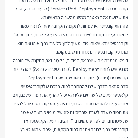
שלושה מושגים שכדאי להכיר כבר מתחילת העבודה שלכם עם
קוברנטס הם Pod, Deployment ו Service (יש עוד הרבה, אבל
את שלושת אלה נצטרך ממש מהשניה הראשונה):
פוד הוא קונטיינר. או לפחות לתקופה הקרובה יהיה לנו נוח מאוד
לחשוב עליו בתור קונטיינר. פוד זה משהו שרץ על שרת מתוך אימג',
וקוברנטיס יוודא שאותו פוד ימשיך לרוץ כל עוד צריך אותו ואם הוא
מתרסק קוברנטס ירים אחד חדש במקומו.
דיפלוימנט זה מה שיוצר את הפודים, כלומר זאת התקנה של תוכנה.
מרגע ששלחתם Deployment לקוברנטיס הוא (היא?) ינסה ליצור
קונטיינרים (פודים) מתוך התיאור שמופיע ב Deployment.
סרביס זאת הדרך שלנו להתחבר לפוד. תזכרו שלקוברנטיס יש
קלאסטר שלם של שרתים עליו הוא יכול להריץ את הפוד שלכם, וגם
אם ישעמם לו או אם אחד השרתים יהיה עמוס קוברנטיס יוכל להזיז
את הפוד משרת לשרת. סרביס זה סוג של מיפוי פורטים שאומר
שכשמתחברים לפורט מסוים ב IP הציבורי של הקלאסטר אז
קוברנטיס צריך לחבר אתכם לפוד המתאים, איפה שהוא לא רץ