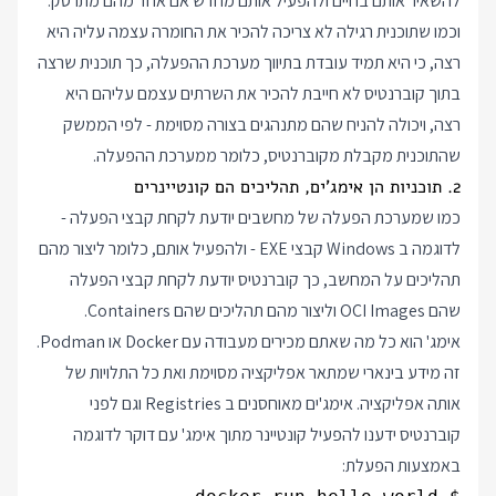
להשאיר אותם בחיים ולהפעיל אותם מחדש אם אחד מהם מתרסק.
וכמו שתוכנית רגילה לא צריכה להכיר את החומרה עצמה עליה היא
רצה, כי היא תמיד עובדת בתיווך מערכת ההפעלה, כך תוכנית שרצה
בתוך קוברנטיס לא חייבת להכיר את השרתים עצמם עליהם היא
רצה, ויכולה להניח שהם מתנהגים בצורה מסוימת - לפי הממשק
שהתוכנית מקבלת מקוברנטיס, כלומר ממערכת ההפעלה.
2. תוכניות הן אימג'ים, תהליכים הם קונטיינרים
כמו שמערכת הפעלה של מחשבים יודעת לקחת קבצי הפעלה -
לדוגמה ב Windows קבצי EXE - ולהפעיל אותם, כלומר ליצור מהם
תהליכים על המחשב, כך קוברנטיס יודעת לקחת קבצי הפעלה
שהם OCI Images וליצור מהם תהליכים שהם Containers.
אימג' הוא כל מה שאתם מכירים מעבודה עם Docker או Podman.
זה מידע בינארי שמתאר אפליקציה מסוימת ואת כל התלויות של
אותה אפליקציה. אימג'ים מאוחסנים ב Registries וגם לפני
קוברנטיס ידענו להפעיל קונטיינר מתוך אימג' עם דוקר לדוגמה
באמצעות הפעלת: