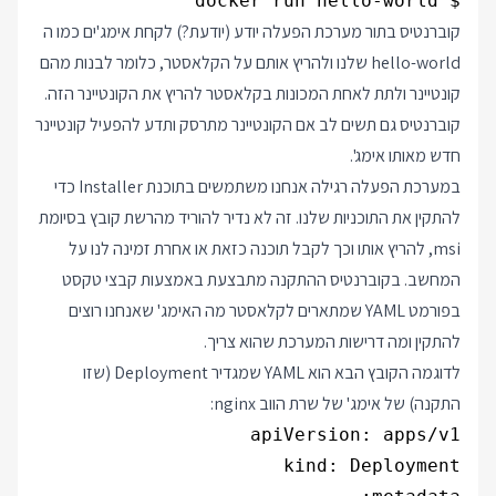
$ docker run hello-world

קוברנטיס בתור מערכת הפעלה יודע (יודעת?) לקחת אימג'ים כמו ה
hello-world
שלנו ולהריץ אותם על הקלאסטר, כלומר לבנות מהם
קונטיינר ולתת לאחת המכונות בקלאסטר להריץ את הקונטיינר הזה.
קוברנטיס גם תשים לב אם הקונטיינר מתרסק ותדע להפעיל קונטיינר
חדש מאותו אימג'.
במערכת הפעלה רגילה אנחנו משתמשים בתוכנת Installer כדי
להתקין את התוכניות שלנו. זה לא נדיר להוריד מהרשת קובץ בסיומת
msi, להריץ אותו וכך לקבל תוכנה כזאת או אחרת זמינה לנו על
המחשב. בקוברנטיס ההתקנה מתבצעת באמצעות קבצי טקסט
בפורמט YAML שמתארים לקלאסטר מה האימג' שאנחנו רוצים
להתקין ומה דרישות המערכת שהוא צריך.
לדוגמה הקובץ הבא הוא YAML שמגדיר Deployment (שזו
התקנה) של אימג' של שרת הווב nginx: