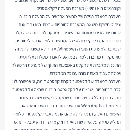
במקרה שלנו לאוסף של שרתים. אוסף של שרתים נקרא Cluster
וקוברנטיס הוא (היא?) מערכת הפעלה לקלאסטרים.
מערכת הפעלה רגילה של מחשב אחראית על הפעלת תוכניות
וניהול וחלוקת משאבי המערכת לתוכניות שרצות. היא גם דואגת
שתוכניות לא ידרסו אחת את השניה, ומספקת לתוכניות גישה קלה
ואחידה להתקני הקלט פלט של המחשב. כלומר אם יש לי תוכנית
שכתובה למערכת הפעלה Windows, אז זה לא משנה לה איזה
סוג מקלדת מחוברת למחשב או אפילו אם זו מקלדת אלחוטית.
התוכנית מקבלת את הקלט באמצעות התיווך של מערכת ההפעלה
ויכולה לעבוד באותה צורה עם כל המקלדות.
מערכת הפעלה של קלאסטר לוקחת קונספט דומה, ומאפשרת לנו
לכתוב "תוכניות" שרצות על הקלאסטר. תוכנית שרצה על קלאסטר
תהיה בדרך כלל סוג של סרביס שמקבל בקשות ושולח תשובות -
כמו Web Application או בסיס נתונים. קוברנטיס תפעיל את
היישומים האלה, תדאג לחלק להם את משאבי הקלאסטר - כלומר
תחליט מי ירוץ על איזה שרת ואיזה חלק מהשרת הוא יקבל - ותדאג