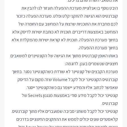
את משאבי השרת שהם צריכים.
היבט נוסף בו אנלוגיית מערכת ההפעלה תעזור לנו להבין את
קוברנטיס הוא הגישה להתקני קלט ופלט. מערכת הפעלה כזכור
לכם מחברת את התוכניות שרצות על המחשב עם החומרה של
המחשב באמצעות דרייברים. תוכנית לא כותבת ישירות לדיסק אלא
בתיווך מערכת ההפעלה. תוכנית לא קוראת ישירות מהמקלדת אלא
בתיווך מערכת ההפעלה.
באותו האופן קוברנטיס מתווך את הגישה של הקונטיינרים למשאבים
חיצוניים שנשמרים בענן. לדוגמה:
מערכת הקבצים של קונטיינר לא שורדת כשהקונטיינר נסגר. בתיווך
קוברנטיס הקונטיינר יכול לקבל Volume שזה מקום על הדיסק
שאפשר לכתוב אליו והמידע יישמר גם כשהקונטיינר ייסגר.
קונטיינר יכול לקבל מידע סודי באמצעות מנגנון Secrets של
קוברנטיס.
קונטיינר יכול לקבל משתני סביבה שמועברים אליו מתוך קוברנטיס.
קלאסטרים שונים יכולים לממש את ההתקנים החיצוניים בדרכים