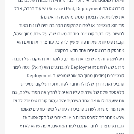
שלושה מושגים שכדאי להכיר כבר מתחילת העבודה שלכם עם
קוברנטס הם Pod, Deployment ו Service (יש עוד הרבה, אבל
את שלושת אלה נצטרך ממש מהשניה הראשונה):
פוד הוא קונטיינר. או לפחות לתקופה הקרובה יהיה לנו נוח מאוד
לחשוב עליו בתור קונטיינר. פוד זה משהו שרץ על שרת מתוך אימג',
וקוברנטיס יוודא שאותו פוד ימשיך לרוץ כל עוד צריך אותו ואם הוא
מתרסק קוברנטס ירים אחד חדש במקומו.
דיפלוימנט זה מה שיוצר את הפודים, כלומר זאת התקנה של תוכנה.
מרגע ששלחתם Deployment לקוברנטיס הוא (היא?) ינסה ליצור
קונטיינרים (פודים) מתוך התיאור שמופיע ב Deployment.
סרביס זאת הדרך שלנו להתחבר לפוד. תזכרו שלקוברנטיס יש
קלאסטר שלם של שרתים עליו הוא יכול להריץ את הפוד שלכם, וגם
אם ישעמם לו או אם אחד השרתים יהיה עמוס קוברנטיס יוכל להזיז
את הפוד משרת לשרת. סרביס זה סוג של מיפוי פורטים שאומר
שכשמתחברים לפורט מסוים ב IP הציבורי של הקלאסטר אז
קוברנטיס צריך לחבר אתכם לפוד המתאים, איפה שהוא לא רץ