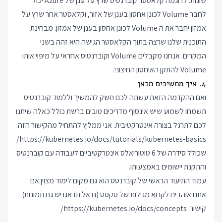
שונות: לדוגמה קלאסטר קוברנטיס שרץ על ענן של Azure יכול
לחבר Volume לכונן אחסון בענן של אזור, וקלאסטר אחר שרץ על
אמזון יחבר את ה Volume לכונן אחסון בענן של אמזון. מבחינת
התוכנית שלנו שרצה בתוך הקלאסטר הגישה היא זהה בשני
המקרים. אנחנו מקבלים Volume וקוברנטיס אחראי על מיפוי אותו
Volume להתקן האיחסון החיצוני.
4. איך ממשיכים מכאן
ואם ההקדמה הזאת עשתה לכם חשק להמשיך וללמוד קוברנטיס
תשמחו לשמוע שיש אינסוף מדריכים טובים ברשת כולל כאלה שיתנו
לכם לתרגל בצורה אינטרקטיבית. אני ממליץ להתחיל מהקישור הזה:
https://kubernetes.io/docs/tutorials/kubernetes-basics/
שכולל סידרה של 6 טוטוריאלס אינטרקטיביים לעבודה עם קוברנטיס
והתקנת יישומים באמצעותו.
עמוד התיעוד הראשי של קוברנטס הוא גם מקום לימוד מצוין אם
אתם אוהבים לקרוא מגילות של טקסט (נו אל תדאגו יש גם תמונות).
קישור:
https://kubernetes.io/docs/concepts/