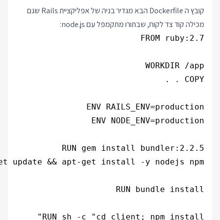
קובץ ה Dockerfile הבא מגדיר בניה של אפליקציית Rails שגם
מכילה קוד צד לקוח, שבתורו מתקמפל עם node.js: