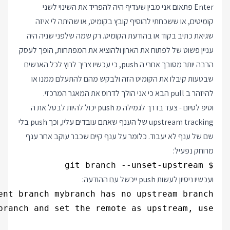
Enter פתאום אני מבין שעדיף היה להפריד את השינוי לשני
קומיטים, או ששכחתי להוסיף קובץ בקומיט, או שהיתה לי איזה
שגיאת כתיב בקוד או בהודעת הקומיט. רק שמה שלפני שניה היה
עניין פשוט של לפתוח את הארון ולהוציא את המפתחות, הופך לעסק
הרבה יותר מסובך אחרי ה push, כי עכשיו צריך לרוץ לכל האנשים
שבטעות קיבלו את הקומיט הזה ולבקש מהם להתעלם ממנו או
להיזהר ב pull הבא כי אני הולך לדרוס את המאגר המרכזי.
וטיפ לסיום - צעד בדרך לגמילה מ push יכול להיות לבטל את ה
upstream tracking של הענף שאתם עובדים עליו, וכך push בלי
שם של ענף לא יעבוד. כלומר על ענף קיים שכבר עוקב אחר ענף
מרוחק נפעיל:
$ git branch --unset-upstream

ועכשיו ניסיון לעשות push ייכשל עם ההודעה: