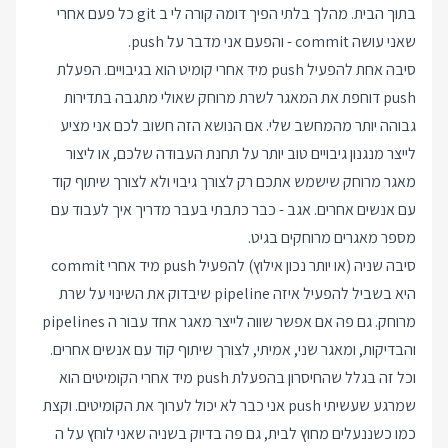
בתוך הבית. מהלך בלתי הפיך דומה קורה לי ב git כל פעם אחרי
שאני עושה commit - והפעם אני מדבר על push.
סיבה אחת להפעיל push מיד אחרי קומיט הוא בגיבויים. הפעלת
push דוחפת את המאגר לשרת מרוחק שאולי מתגבה בתדירות
גבוהה יותר מהמחשב שלי. אם הנושא הזה חשוב לכם אני מציע
לייצר מנגנון גיבויים טוב יותר על תחנת העבודה שלכם, או ליצור
מאגר מרוחק שישמש אתכם רק לצורך גיבוי ולא לצורך שיתוף קוד
עם אנשים אחרים. אגב - כבר כתבתי בעבר מדריך
איך לעבוד עם
מספר מאגרים מרוחקים בגיט
.
סיבה שניה (או יותר נכון אילוץ) להפעיל push מיד אחרי commit
היא בשביל להפעיל איזה pipeline שיבדוק את השינוי על שרת
מרוחק. גם פה אם אפשר שווה לייצר מאגר אחד עבור ה pipelines
והבדיקות, ומאגר שני, אמיתי, לצורך שיתוף קוד עם אנשים אחרים.
וכל זה בגלל שהחיסרון בהפעלת push מיד אחרי הקומיטים הוא
שמרגע שעשיתי push אני כבר לא יכול לערוך את הקומיטים. וקצת
כמו כשננעלים מחוץ לבית, גם פה בדיוק בשניה שאני לוחץ על ה