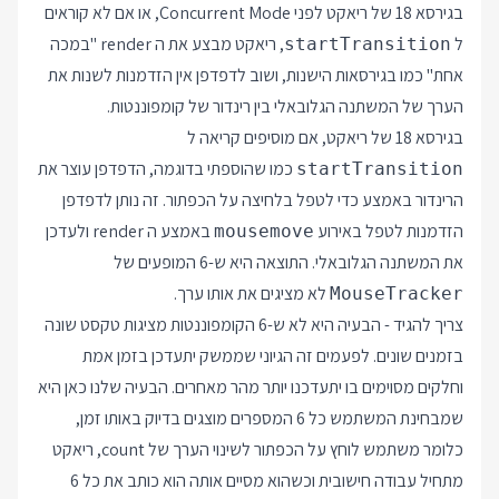
בגירסא 18 של ריאקט לפני Concurrent Mode, או אם לא קוראים
ל
, ריאקט מבצע את ה render "במכה
startTransition
אחת" כמו בגירסאות הישנות, ושוב לדפדפן אין הזדמנות לשנות את
הערך של המשתנה הגלובאלי בין רינדור של קומפוננטות.
בגירסא 18 של ריאקט, אם מוסיפים קריאה ל
כמו שהוספתי בדוגמה, הדפדפן עוצר את
startTransition
הרינדור באמצע כדי לטפל בלחיצה על הכפתור. זה נותן לדפדפן
הזדמנות לטפל באירוע
באמצע ה render ולעדכן
mousemove
את המשתנה הגלובאלי. התוצאה היא ש-6 המופעים של
לא מציגים את אותו ערך.
MouseTracker
צריך להגיד - הבעיה היא לא ש-6 הקומפוננטות מציגות טקסט שונה
בזמנים שונים. לפעמים זה הגיוני שממשק יתעדכן בזמן אמת
וחלקים מסוימים בו יתעדכנו יותר מהר מאחרים. הבעיה שלנו כאן היא
שמבחינת המשתמש כל 6 המספרים מוצגים בדיוק באותו זמן,
כלומר משתמש לוחץ על הכפתור לשינוי הערך של count, ריאקט
מתחיל עבודה חישובית וכשהוא מסיים אותה הוא כותב את כל 6