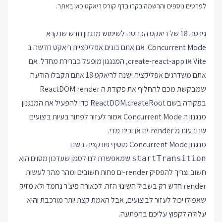
לפרטים נוספים והרשמה בקרו בדף
קורס ריאקט
כאן באתר.
גירסה 18 של ריאקט הכניסה לשימוש מנגנון חדש שנקרא
Concurrent Mode. אם אתם בונים אפליקציית ריאקט חדשה ב
Vite או create-react-app, המנגנון מופעל כברירת מחדל. אם
אתם משדרגים אפליקציה ישנה לריאקט 18 אתם תקבלו הודעה
שמבקשת מכם להחליף את פקודת ה ReactDOM.render
בפקודה בשם ReactDOM.createRoot כדי להפעיל את המנגנון.
מנגנון ה Concurrent Mode אמור לעזור לפתור בעיות ביצועים
שנובעות מ render-ים ארוכים מדי.
מנגנון Concurrent Mode מוסיף פונקציה בשם
שמאפשרת לנו לסמן שעדכון מסוים הוא
startTransition
חשוב וצריך להפסיק render-ים פחות חשובים ומהר מהר לעשות
render חדש רק בשביל השינוי הזה. לכאורה פיצ'ר נחמד ולא מזיק
שאפילו יכול לעזור לביצועים, אבל האמת קצת יותר מורכבת והיא
עלולה לקפוץ עליכם בהפתעה.