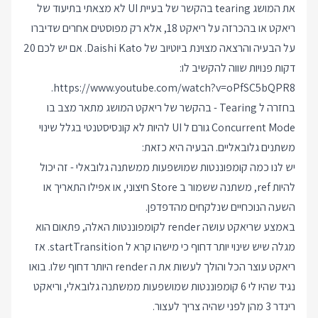
את המושג tearing בהקשר של בעיית UI לא מצאתי בתיעוד של
ריאקט או בהכרזה על ריאקט 18, אלא רק מפוסטים אחרים שדיברו
על הבעיה והרצאה מצוינת ביוטיוב של Daishi Kato. אם יש לכם 20
דקות פנויות שווה להקשיב לו:
.
https://www.youtube.com/watch?v=oPfSC5bQPR8
בחזרה ל Tearing - בהקשר של ריאקט המושג מתאר מצב בו
Concurrent Mode גורם ל UI להיות לא קונסיסטנטי בגלל שינוי
משתנים גלובאליים. הבעיה היא כזאת:
יש לנו כמה קומפוננטות שמושפעות ממשתנה גלובאלי - זה יכול
להיות ref, משתנה ששמור ב Store חיצוני, או אפילו התאריך או
השעה הנוכחיים שנלקחים מהדפדפן.
באמצע שריאקט עושה render לקומפוננטות האלה, פתאום הוא
מגלה שיש שינוי יותר דחוף כי מישהו קרא ל startTransition. אז
ריאקט עוצר הכל והולך לעשות את ה render היותר דחוף שלו. בואו
נגיד שהיו לי 6 קומפוננטות שמושפעות ממשתנה גלובאלי, וריאקט
רינדר 3 מהן לפני שהיה צריך לעצור.