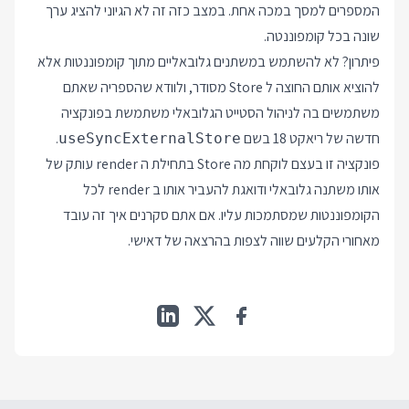
המספרים למסך במכה אחת. במצב כזה זה לא הגיוני להציג ערך
שונה בכל קומפוננטה.
פיתרון? לא להשתמש במשתנים גלובאליים מתוך קומפוננטות אלא
להוציא אותם החוצה ל Store מסודר, ולוודא שהספריה שאתם
משתמשים בה לניהול הסטייט הגלובאלי משתמשת בפונקציה
חדשה של ריאקט 18 בשם
.
useSyncExternalStore
פונקציה זו בעצם לוקחת מה Store בתחילת ה render עותק של
אותו משתנה גלובאלי ודואגת להעביר אותו ב render לכל
הקומפוננטות שמסתמכות עליו. אם אתם סקרנים איך זה עובד
מאחורי הקלעים שווה לצפות בהרצאה של דאישי.