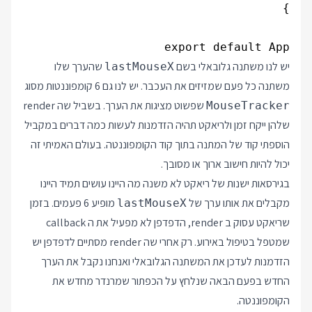
export default App

יש לנו משתנה גלובאלי בשם
שהערך שלו
lastMouseX
משתנה כל פעם שמזיזים את העכבר. יש לנו גם 6 קומפוננטות מסוג
שפשוט מציגות את הערך. בשביל שה render
MouseTracker
שלהן ייקח זמן ולריאקט תהיה הזדמנות לעשות כמה דברים במקביל
הוספתי קוד של המתנה בתוך קוד הקומפוננטה. בעולם האמיתי זה
יכול להיות חישוב ארוך או מסובך.
בגירסאות ישנות של ריאקט לא משנה מה היינו עושים תמיד היינו
מקבלים את אותו ערך של
מופיע 6 פעמים. בזמן
lastMouseX
שריאקט עסוק ב render, הדפדפן לא מפעיל את ה callback
שמטפל בטיפול באירוע. רק אחרי שה render מסתיים לדפדפן יש
הזדמנות לעדכן את המשתנה הגלובאלי ואנחנו נקבל את הערך
החדש בפעם הבאה שנלחץ על הכפתור שמרנדר מחדש את
הקומפוננטה.