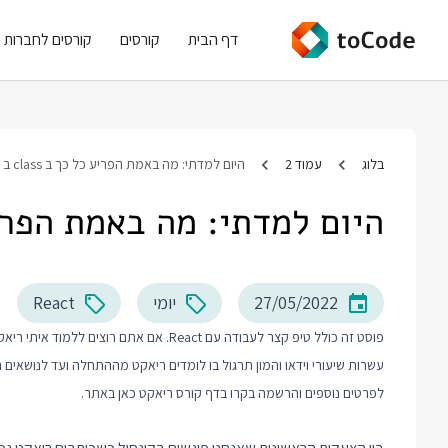
דף הבית
קורסים
קורסים לחברות
בלוג
עמוד 2
היום למדתי: מה באמת הפריע כל כך ב class ב React
היום למדתי: מה באמת הפריע כל כך ב
27/05/2022
יומי
React
פוסט זה כולל טיפ קצר לעבודה עם React. א
עשרות שיעורי וידאו והמון תרגול בו לומדים ריאקט מההתחלה ועד לנושאים
לפרטים נוספים והרשמה בקרו בדף
קורס ריאקט
כאן באתר.