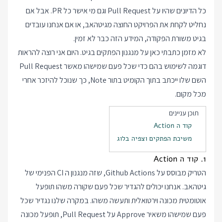
כל הדיונים שהיו על Pull Request וגם מי אישר כל PR. אבל אם
נחליט לקחת את הפרויקט החוצה מגיטהאב, או אם אנחנו עובדים
בגיט משורת הפקודה, המידע הזה כבר לא זמין.
לא מזמן כתבתי כאן על מנגנון
הפתקים בגיט
. היום אני רוצה להראות
דוגמה לשימוש בהם כדי שכל פעם שמישהו מאשר Pull Request
השם שלו ייכתב בתוך הקומיט בתור Note, כך שנוכל להיזכר אחרי
מכל מקום.
תוכן עניינים
קוד ה Action
משיכת הפתקים וצפיה בלוג
1. קוד ה Action
הטריק מבוסס על Github Actions, שזה מנגנון ה CI הפנימי של
גיטהאב. אנחנו יכולים להגדיר שכל פעם שקורה משהו תופעל
אוטומטית מכונה וירטואלית ותעשה משהו. במקרה שלנו נגדיר שכל
פעם שמישהו משאיר Approve על Pull Request, תופעל מכונה