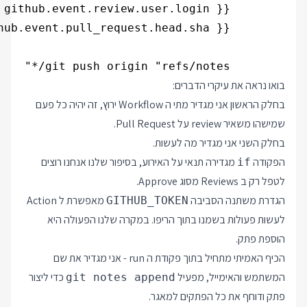
        git push origin "refs/notes/*"

בואו נראה את עיקרי הדברים:
בחלק הראשון אני מגדיר מתי ה Workflow ירוץ, זה יהיה כל פעם
שמישהו משאיר review על Pull Request.
בחלק השני אני מגדיר מה לעשות.
הפקודה
מגדירה תנאי על האירוע, בסיפור שלנו אנחנו רוצים
if
לטפל רק ב Reviews מסוג Approve.
הגדרת משתנה הסביבה
מאפשרת ל Action
GITHUB_TOKEN
לעשות פעולות בשמנו בתוך הריפו. במקרה שלנו הפעולה היא
הוספת פתק.
הכיף האמיתי מתחיל בתוך פקודת ה run - אני מגדיר את שם
המשתמש והאימייל, מפעיל
כדי ליצור
git notes append
פתק ודוחף את כל הפתקים למאגר.