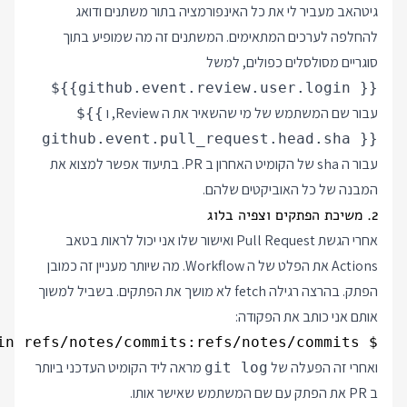
גיטהאב מעביר לי את כל האינפורמציה בתור משתנים ודואג
להחלפה לערכים המתאימים. המשתנים זה מה שמופיע בתוך
סוגריים מסולסלים כפולים, למשל
${{github.event.review.user.login }}
עבור שם המשתמש של מי שהשאיר את ה Review, ו
${{
github.event.pull_request.head.sha }}
עבור ה sha של הקומיט האחרון ב PR. בתיעוד אפשר למצוא את
המבנה של כל האוביקטים שלהם.
2. משיכת הפתקים וצפיה בלוג
אחרי הגשת Pull Request ואישור שלו אני יכול לראות בטאב
Actions את הפלט של ה Workflow. מה שיותר מעניין זה כמובן
הפתק. בהרצה רגילה fetch לא מושך את הפתקים. בשביל למשוך
אותם אני כותב את הפקודה:
$ git fetch origin refs/notes/commits:refs/notes/commits

ואחרי זה הפעלה של
מראה ליד הקומיט העדכני ביותר
git log
ב PR את הפתק עם שם המשתמש שאישר אותו.