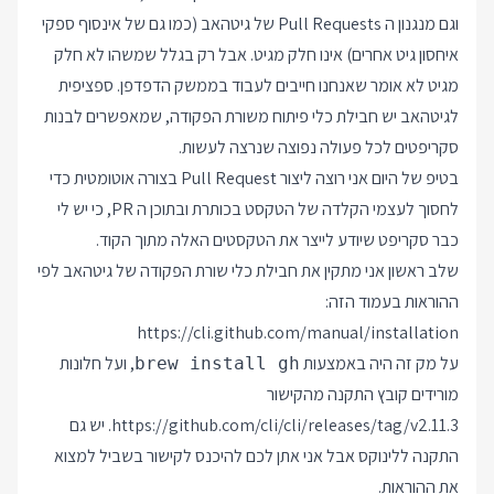
וגם מנגנון ה Pull Requests של גיטהאב (כמו גם של אינסוף ספקי
איחסון גיט אחרים) אינו חלק מגיט. אבל רק בגלל שמשהו לא חלק
מגיט לא אומר שאנחנו חייבים לעבוד בממשק הדפדפן. ספציפית
לגיטהאב יש חבילת כלי פיתוח משורת הפקודה, שמאפשרים לבנות
סקריפטים לכל פעולה נפוצה שנרצה לעשות.
בטיפ של היום אני רוצה ליצור Pull Request בצורה אוטומטית כדי
לחסוך לעצמי הקלדה של הטקסט בכותרת ובתוכן ה PR, כי יש לי
כבר סקריפט שיודע לייצר את הטקסטים האלה מתוך הקוד.
שלב ראשון אני מתקין את חבילת כלי שורת הפקודה של גיטהאב לפי
ההוראות בעמוד הזה:
https://cli.github.com/manual/installation
על מק זה היה באמצעות
, ועל חלונות
brew install gh
מורידים קובץ התקנה מהקישור
https://github.com/cli/cli/releases/tag/v2.11.3
. יש גם
התקנה ללינוקס אבל אני אתן לכם להיכנס לקישור בשביל למצוא
את ההוראות.