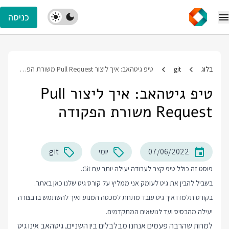
כניסה
בלוג
git
טיפ גיטהאב: איך ליצור Pull Request משורת הפקודה
טיפ גיטהאב: איך ליצור Pull
Request משורת הפקודה
07/06/2022
יומי
git
פוסט זה כולל טיפ קצר לעבודה יעילה יותר עם Git.
בשביל להבין את גיט לעומק אני ממליץ על
קורס גיט
שלנו כאן באתר.
בקורס תלמדו איך גיט עובד מתחת למכסה המנוע ואיך להשתמש בו בצורה
יעילה מהבסיס ועד לנושאים המתקדמים.
למרות שהרבה פעמים אנחנו מבלבלים בין השניים, גיטהאב אינו גיט