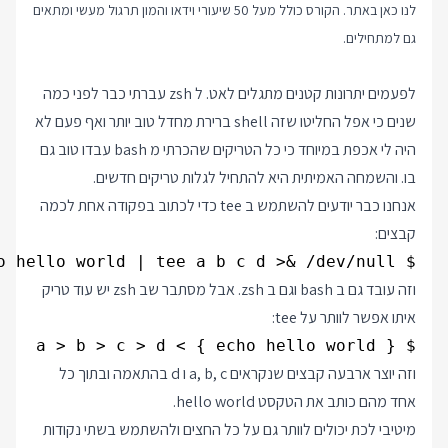
לנו כאן באתר. הקורס כולל מעל 50 שיעורי וידאו והמון תרגול מעשי ומתאים
גם למתחילים.
לפעמים יתרונות קטנים מתגלים לאט. ל zsh עברתי כבר לפני כמה
שנים כי אפל החליטו שזה shell ברירת מחדל טוב יותר ואף פעם לא
היה לי אכפת במיוחד כי כל הטריקים שהכרתי מ bash עבדו טוב גם
בו. והשמחה האמיתית היא להתחיל לגלות טריקים חדשים.
אנחנו כבר יודעים להשתמש ב tee כדי לכתוב בפקודה אחת לכמה
קבצים:
$ echo hello world | tee a b c d >& /dev/null

וזה עובד גם ב bash וגם ב zsh. אבל מסתבר שב zsh יש עוד טריק
איתו אפשר לוותר על tee:
$ { echo hello world } > a > b > c > d

וזה יוצר ארבעה קבצים שנקראים a, b, c ו d בהתאמה ובתוך כל
אחד מהם כותב את הטקסט hello world.
מיטיבי לכת יכולים לוותר גם על כל החצים ולהשתמש בשתי נקודות