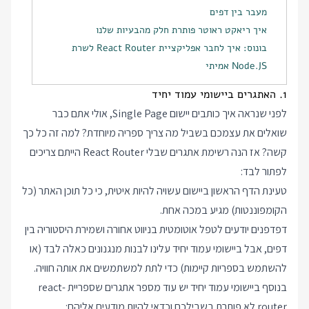
מעבר בין דפים
איך ריאקט ראוטר פותרת חלק מהבעיות שלנו
בונוס: איך לחבר אפליקציית React Router לשרת
Node.JS אמיתי
1. האתגרים ביישומי עמוד יחיד
לפני שנראה איך כותבים יישום Single Page, אולי אתם כבר
שואלים את עצמכם בשביל מה צריך ספריה מיוחדת? למה זה כל כך
קשה? אז הנה רשימת אתגרים שבלי React Router הייתם צריכים
לפתור לבד:
טעינת הדף הראשון ביישום עשויה להיות איטית, כי כל תוכן האתר (כל
הקומפוננטות) מגיע במכה אחת.
דפדפנים יודעים לטפל אוטומטית בניווט אחורה ושמירת היסטוריה בין
דפים, אבל ביישומי עמוד יחיד עלינו לבנות מנגנונים כאלה לבד (או
להשתמש בספריות קיימות) כדי לתת למשתמשים את אותה חוויה.
בנוסף ביישומי עמוד יחיד יש עוד מספר אתגרים שספריית react-
router לא פותרת בשבילכם וכדאי להיות מודעים אליהם: