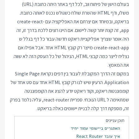
בעולם הישן של פיתוח ווב, לכל דף באתר היתה כתובת (URL)
משלו, ודף HTML שהשרת שולח כשגולש נכנס לאותה כתובת.
בריאקט, ובמיוחד אם יצרתם את האפליקציה עם create-react-
app, זה קצת יותר קשה ליישום. אם היינו רוצים ללכת בדרך זו, זה
היה אומר שצריך אפליקציית ריאקט חדשה עבור כל דף בגלל ש
create-react-app מייצר רק קובץ HTML אחד. אבל אפילו אם
נצליח לייצר כמה קבצי HTML, הניהול של כל העסק הזה לא שווה
את המאמץ.
במקום זה הדרך המקובלת לעבור בין דפים נקראת Single Page
Application. הרעיון שיש לנו רק קובץ HTML אחד עם סט אחד של
קומפוננטות ריאקט, וקוד ריאקט יודע להציג את הקומפוננטה
שמתאימה ל URL הנוכחי. ספריית react-router, עליה נלמד בפרק
זה, מספקת דרך קלה לבניית יישומים כאלה בריאקט.
תוכן עניינים
האתגרים ביישומי עמוד יחיד
איך עובד React Router