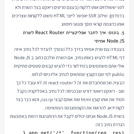
לפני ששולחים אותו ללקוח (בעצם מריצים ריאקט בצד השרת ולא
בדפדפן). שילוב SSR יאפשר לייצר HTML פשוט ללקוחות שצריכים
אותו כדוגמת קוראי מסך ומנועי חיפוש.
5. בונוס: איך לחבר אפליקציית React Router לשרת
Node.JS אמיתי
בעבודה עם שרת אמיתי בדרך כלל נצטרך להגדיר לכל נתיב איזה
דף HTML להגיש באותו נתיב. אם השרת שלכם כתוב ב Node.JS
אולי אתם משתמשים במידלוור כדי להגיש קבצים סטטיים מתיקיית
public לפי שם הקובץ שמתאים לנתיב אליו ניסו לגלוש.
הבעיה שכשמחברים את זה ל react-router זה לא עובד כל כך
טוב - ריאקט ראוטר דורש שבכניסה לכל נתיב באפליקציה נקבל
תמיד את אותו קובץ html ואת אותם קבצי js ו css, והוא כבר בצד
לקוח ידאג להראות את הקומפוננטה המתאימה.
בשרת Node.JS אנחנו יכולים לקבל את ההתנהגות הזאת באמצעות
הגדרת נתיב כזה: