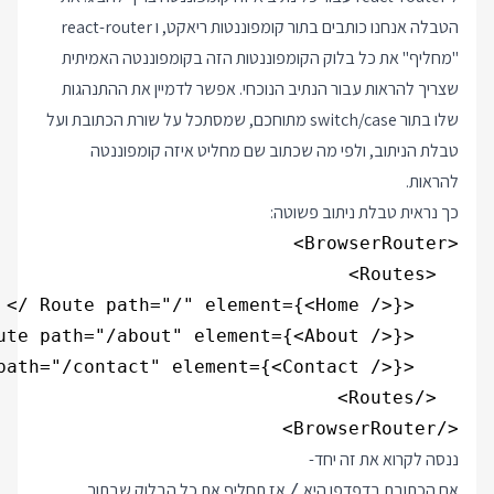
הטבלה אנחנו כותבים בתור קומפוננטות ריאקט, ו react-router
"מחליף" את כל בלוק הקומפוננטות הזה בקומפוננטה האמיתית
שצריך להראות עבור הנתיב הנוכחי. אפשר לדמיין את ההתנהגות
שלו בתור switch/case מתוחכם, שמסתכל על שורת הכתובת ועל
טבלת הניתוב, ולפי מה שכתוב שם מחליט איזה קומפוננטה
להראות.
כך נראית טבלת ניתוב פשוטה:
</BrowserRouter>

ננסה לקרוא את זה יחד-
אם הכתובת בדפדפן היא
אז תחליף את כל הבלוק שבתוך
/