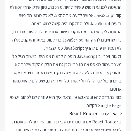
התאמה למנועי חיפוש עשויה להיות מורכבת, כיוון שרק אחרי הפעלת
קוד JavaScript אפשר לדעת מה להציג. לא כל מנועי החיפוש
יודעים JavaScript ולכן לחלקם יהיה קשה לנווט באתר.
התאמה לקוראי מסך או התקני נגישות אחרים יכולה להיות מורכבת,
כיוון שחייבים להריץ קוד JavaScript כדי לנווט באתר והתקנים אלה
לא תמיד יודעים להריץ JavaScript כמו שצריך.
זליגות זיכרון ב JavaScript הופכות לבעיה אמיתית: ביישום רגיל כל
מעבר עמוד מאפס את הזיכרון ולכן גם אם חלק מהקוד שלכם לא
מהודק עד הסוף הזליגה לא תעשה נזק. ביישום עמוד יחיד אוביקט
בזיכרון יכול לגדול ולגדול לאורך כל חיי היישום, שיכולים להיות מאוד
ארוכים.
בואו נתקדם ל react-router ונראה איך היא עוזרת לנו לכתוב יישומי
Single Page בקלות.
2. איך עובד React Router
ב React Router אנחנו מגדירים טבלת ניתוב, שזו טבלה שאומרת
ל react-router עבור כל נתיב איזה קומפוננטה צריך להציג. את