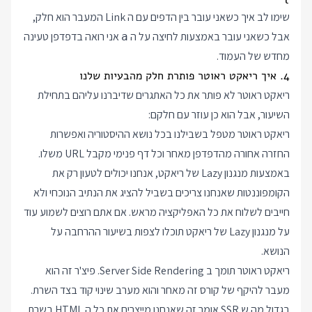
שימו לב איך כשאני עובר בין הדפים עם ה Link המעבר הוא חלק,
אבל כשאני עובר באמצעות לחיצה על ה
אני רואה בדפדפן טעינה
a
מחדש של העמוד.
4. איך ריאקט ראוטר פותרת חלק מהבעיות שלנו
ריאקט ראוטר לא פותר את כל האתגרים שדיברנו עליהם בתחילת
השיעור, אבל הוא כן עוזר עם חלקם:
ריאקט ראוטר מטפל בשבילנו בכל נושא ההיסטוריה ואפשרות
החזרה אחורה מהדפדפן מאחר וכל דף פנימי מקבל URL משלו.
באמצעות מנגנון Lazy של ריאקט, אנחנו יכולים לטעון רק את
הקומפוננטות שאנחנו צריכים בשביל להציג את הנתיב הנוכחי ולא
חייבים לשלוח את כל האפליקציה מראש. אם אתם רוצים לשמוע עוד
על מנגנון Lazy של ריאקט תוכלו לצפות
בשיעור ההרחבה על
הנושא
.
ריאקט ראוטר תומך ב Server Side Rendering. פיצ'ר זה הוא
מעבר להיקף של קורס זה מאחר והוא מערב שינוי קוד בצד השרת.
בגדול מה ש SSR אומר זה שאנחנו מייצרים את כל ה HTML בשרת