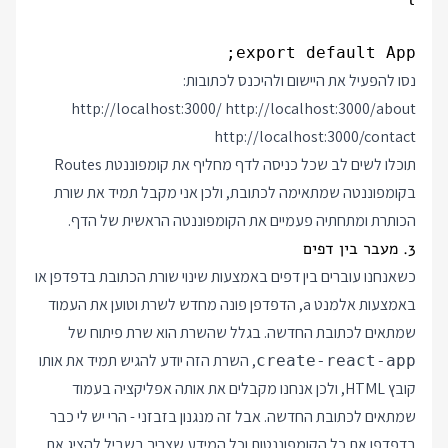
export default App;

נסו להפעיל את היישום ולהיכנס לכתובות:
http://localhost:3000/
http://localhost:3000/about
http://localhost:3000/contact
תוכלו לשים לב שכל כניסה לדף מחליף את קומפוננטת Routes
בקומפוננטה שמתאימה לכתובת, ולכן אני מקבל תמיד את שורת
הכותרת ומתחתיה פעמיים את הקומפוננטה הראשית של הדף.
3. מעבר בין דפים
כשאנחנו עוברים בין דפים באמצעות שינוי שורת הכתובת בדפדפן או
באמצעות אלמנט a, הדפדפן פונה מחדש לשרת וטוען את העמוד
שמתאים לכתובת החדשה. בגלל שהשרת הוא שרת פיתוח של
, השרת הזה יודע להגיש תמיד את אותו
create-react-app
קובץ HTML, ולכן אנחנו מקבלים את אותה אפליקציה בעמוד
שמתאים לכתובת החדשה. אבל זה מנגנון בזבזני - הרי יש לי כבר
בדפדפן את כל הקומפוננטות וכל המידע שצריך בשביל להציג את