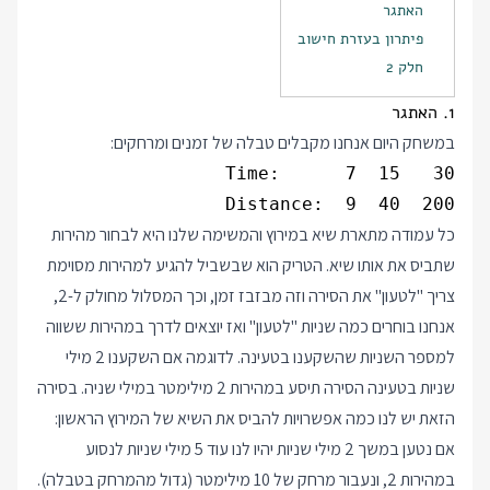
האתגר
פיתרון בעזרת חישוב
חלק 2
1. האתגר
במשחק היום אנחנו מקבלים טבלה של זמנים ומרחקים:
Distance:  9  40  200

כל עמודה מתארת שיא במירוץ והמשימה שלנו היא לבחור מהירות
שתביס את אותו שיא. הטריק הוא שבשביל להגיע למהירות מסוימת
צריך "לטעון" את הסירה וזה מבזבז זמן, וכך המסלול מחולק ל-2,
אנחנו בוחרים כמה שניות "לטעון" ואז יוצאים לדרך במהירות ששווה
למספר השניות שהשקענו בטעינה. לדוגמה אם השקענו 2 מילי
שניות בטעינה הסירה תיסע במהירות 2 מילימטר במילי שניה. בסירה
הזאת יש לנו כמה אפשרויות להביס את השיא של המירוץ הראשון:
אם נטען במשך 2 מילי שניות יהיו לנו עוד 5 מילי שניות לנסוע
במהירות 2, ונעבור מרחק של 10 מילימטר (גדול מהמרחק בטבלה).