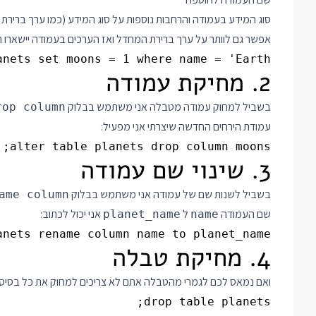
סוג המידע בעמודה והרחבות נוספות על סוג המידע (כמו ערך ברירת
אפשר גם לוותר על ערך ברירת המחדל ואז הערכים בעמודה יישארו ריקים עד שנע
nets set moons = 1 where name = 'Earth'

2. מחיקת עמודה
בשביל למחוק עמודה מטבלה אני משתמש בבלוק
rop column
עמודת הירחים החדשה שיצרתי אני מפעיל:
alter table planets drop column moons;

3. שינוי שם עמודה
בשביל לשנות שם של עמודה אני משתמש בבלוק
ame column
שם העמודה
ל
אני יכול לכתוב:
planet_name
name
nets rename column name to planet_name;

4. מחיקת טבלה
ואם נמאס לכם לגמרי מהטבלה אתם לא צריכים למחוק את כל בסיס הנתונים. הפקודה drop table תמחק 
drop table planets;
