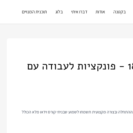
בקטנה
אודות
דברו איתי
בלוג
תוכנית המנויים
סדרת SQL בסיסי - פוסט 18 - פונקציות לעבודה עם
 זה כולל טיפ קצר לעבודה עם SQL. אם אתם רוצים ללמוד איתי SQL מההתחלה ובצורה מקצועית תשמחו לשמוע שבניתי קורס וידאו מלא הכולל