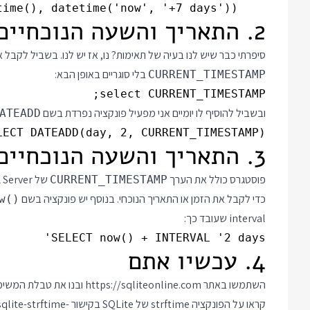
    values('task 1', datetime(), datetime('now', '+7 days'));

2. התאריך והשעה הנוכחיים ב SQL Server
סיפרתי כבר שיש לנו בעיה של תאימות? נו, אז יש לנו. בשביל לקבל את התאריך והשעה 
בלי סוגריים באופן הבא:
CURRENT_TIMESTAMP
select CURRENT_TIMESTAMP;

ובשביל להוסיף לו יומיים אני מפעיל פונקציה נפרדת בשם
ATEADD
LECT DATEADD(day, 2, CURRENT_TIMESTAMP);

3. התאריך והשעה הנוכחיים בפוסטגרס
פוסטגרס כולל את הערך
של SQL Server ובנוסף את הערכים
CURRENT_TIMESTAMP
כדי לקבל את הזמן או התאריך הנוכחי. בנוסף יש פונקציה בשם
w()
interval שעובד כך:
SELECT now() + INTERVAL '2 days'

4. עכשיו אתם
השתמשו באתר
https://sqliteonline.com
ובנו את טבלת המשימות עם הנתונ
קראו על הפונקציה strftime של SQLite בקישור
qlite-strftime-