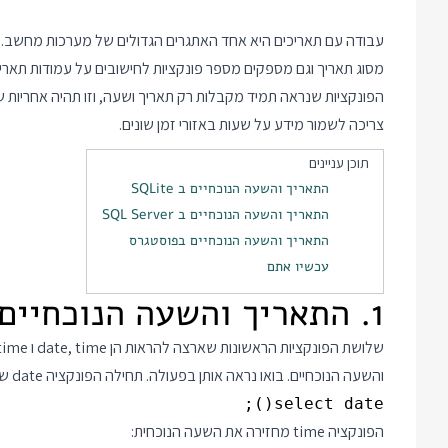
עבודה עם תאריכים היא אחד האתגרים הגדולים של מערכות מחשב. בס
מסוג תאריך וגם מספקים מספר פונקציות לחישובים על עמודות תאריכים
הפונקציות שנראה תמיד מקבלות רק תאריך ושעה, וזו תהיה אחריו
צריכה לשמור מידע על שעות באזורי זמן שונים.
תוכן עניינים
התאריך והשעה הנוכחיים ב SQLite
התאריך והשעה הנוכחיים ב SQL Server
התאריך והשעה הנוכחיים בפוסטגרס
עכשיו אתם
1. התאריך והשעה הנוכחיים ב SQLite
והשעה הנוכחיים. בואו נראה אותן בפעולה. תחילה הפונקציה date שמחזירה את התאריך בפורמט שנה-חודש-יום:
select date();

הפונקציה time מחזירה את השעה הנוכחית: