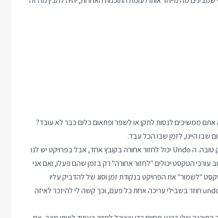
י שמבינים מה מייחד אותו לעומת התוכנות האחרות, יהיה להבין מה זה
ה אתם ממשיכים לנסות לתקן או לשפר ופתאום כלום כבר לא עובד?
הבעיה היא שהפונקציה של Undo בעורך טקסט רוב הזמן לא מספיק טובה. ה Undo יכול לחזור אחורה בקובץ אחד, אבל בפרויקט יש לנו
 עורכי הטקסט יכולים "לחזור אחורה" רק בזמן שהם פעלו, ואם אני
 טקסט "לשמור" את הפרויקט בנקודת זמן וסוג של להדביק עליו
מדבקה "עובד" ואחרי זה לראות את כל נקודות השמירה שעשיתי. ה undo חוזר בשבילי עריכה אחת כל פעם, וכך קשה לי להיזכר לאיזה
תוכנה שלי ברגע מסוים כדי שאוכל לחזור בעתיד לאותו מצב, אם