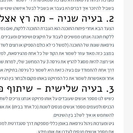
בשביל להיזכר איך דברים היו בעבר או בשביל לבטל איזשהו שינוי שנ
2. בעיה שניה - מה רץ אצל הלקוח
הצעד הבא אחרי פיתוח התוכנה הוא העברת התוכנה ללקוח, ואם נמשי
ללקוח תוכנה אנחנו ממשיכים לעבוד על תיקונים ושיפורים ומעבירים 
גירסאות שונות של התוכנה (למשל כי לא כולם הספיקו או רוצים לשדר
אני רוצה להיות מסוגל להריץ את גירסה 3 על המחשב שלי, למרות שהגירסה החדשה ביותר של הפרויקט שלי היא 5.
דרך אחת להתמודד עם בעיה כזאת היא לשמור כל גירסה בתיקייה אחרת 
אחר ומאפשרות לשמור את כל הפרויקט באותו מקום ולבחור בין הגירסא
3. בעיה שלישית - שיתוף פעולה
כשיש לנו מספר אנשים שעובדים על אותו פרויקט אנחנו צריכים לשתף
הכניסו ולפעמים מספר אנשים מנסים לשנות (כל אחד בביתו) את אותו ק
להשתמש או איך לשלב בין השינויים.
גיט ומערכות ניהול גירסאות באופן כללי מספקות דרך סטנדרטית למס
אם מספר אנשים מנסים לעדכן את אותו מידע.