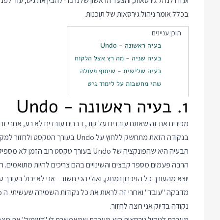
ועזרו לנהל גירסאות, והצעד הראשון שלנו כדי להבין את גיט, עוד לפנ
בכלל אומר ניהול גירסאות של תוכנות.
תוכן עניינים
בעיה ראשונה - Undo
בעיה שניה - מה רץ אצל הלקוח
בעיה שלישית - שיתוף פעולה
שתי מחשבות על לימוד גיט
1. בעיה ראשונה - Undo
מכירים את זה שאתם עובדים על קוד, דברים עובדים לא רע, אחרי ז
בנקודה הזאת מתחשק ללחוץ על Undo בעורך הטקסט ולחזור למקום שבו היינו, לזמן שבו הכל עבד.
הרבה פעמים מספר קבצים והשינויים בהם צריכים להיות מתואמים. רוב
יוצא מהעורך כל הזיכרון נמחק, ואולי הכי חשוב - אני לא יכול בעורך
נקודה בדיוק אני רוצה לחזור.
מערכת לניהול גירסאות היא מערכת שמאפשרת לי "לשמור" את מצב ה