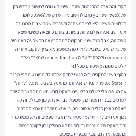
הקוד זהה אבל ההתנהגות שונה - שינוי ב x גורם לחישוב מחדש רק
של twoX ושינוי ב y גורם לחישוב מחדש רק של twoY, כלומר
רזולוציית השינוי היא לפי המשתנה והערכים שמחושבים ממנו. זה
אומר שב vue יהיו לנו פחות בעיות ביצועים כתוצאה משינוי שיצא
משליטה, אבל מצד שני יותר קשה לנו להבין את ההשפעה האמיתית
של כל שינוי כי בשביל לראות מה מושפע מ x צריך לעקוב אחרי ה
computed ולהסתכל על ה render function שנוצרה ואיזה
חלקים ממנה מושפעים מכל ref.
בסוף בשני המקרים יהיה הגיוני לחלק אחרת לקומפוננטות לפי מבנה
ה State. אפשר להגיד ש vue יותר מתאמץ בשביל שנוכל "לחיות"
עם הטעות בלי לשלם בביצועים וריאקט דורש תשומת לב גבוהה יותר
לפרטים בבניית המערכת. שמעתי כבר את הטיעון שבגלל זה קוד
ריאקט באופן כללי הוא טוב יותר, כי אנשים יותר מתאמצים לכתוב
נכון. אני חייב להודות שמהניסיון שלי הרבה פעמים זה לא ממש עוזר
וקוד ריאקט של מערכות גדולות גם לא מחולק נכון לקומפוננטות
וכתוצאה מזה גם סובל מבעיות ביצועים.