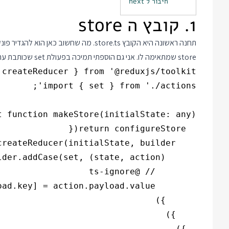
חיבור ל next
1. קובץ ה store
תחנה ראשונה היא הקובץ store.ts. מה שחשוב כאן הוא להגדיר פונקציה בשם
store שמתאימה לו. אני גם הוספתי תמיכה בפעולת set שכותבת ערך לאיזשהו שדה ב store: