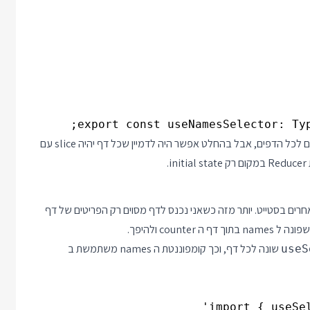
export const useNamesSelector: Typ
נשים לב שבפרויקט הדוגמה בחרתי להשתמש ב Action יחיד שיתאים לכל הדפים, אבל בהחלט אפשר היה לדמיין שכל דף יהיה slice עם
i.
 אחרים בסטייט. יותר מזה כשאני נכנס לדף מסוים רק הפריטים של דף
coun ולהיפך.
שונה לכל דף, וכך קומפוננטת ה names משתמשת ב
useS