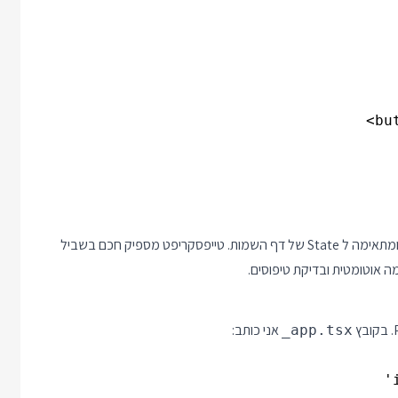
מוגדרת בסלייס של names ומתאימה ל State של דף השמות. טייפסקריפט מספיק חכם בשביל
אני כותב:
_app.tsx