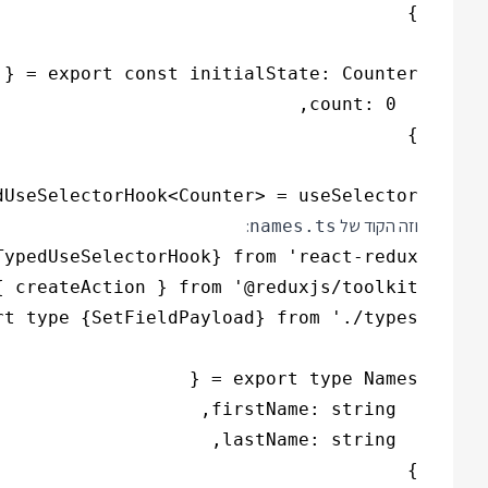
UseSelectorHook<Counter> = useSelector;

וזה הקוד של
:
names.ts