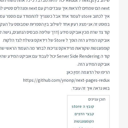
שילוב בין next.js ל Redux יכול להיות מבלבל כי
next הם שמחים להראות איך
איך לכתוב store לעמוד אחד אבל כשצריך להתמודד עם מספר עמודים וסטייט בצד שרת יותר קשה למצוא דוגמאות.
בפוסט זה אני מציג רעיון אחד לשילוב בין הספריות שמבוסס על העקר
קוד צד שרת מכין אוביקט מידע (דרך שליפה מבסיס הנתונים, גישה לשי
אוביקט המידע הזה הופך ל Store של רידאקס ונשלח לצד הלקוח.
קומפוננטות שקוראות מרידאקס צריכות לבחור מה העמוד הראשי שהן מצפות להיות בו, כדי
אוביקט המידע הזה.
הריפו של הדוגמה זמין כאן:
https://github.com/ynonp/next-pages-redux
בואו נראה איך זה עובד.
תוכן עניינים
קובץ ה store
קבצי הדפים
הקומפוננטות