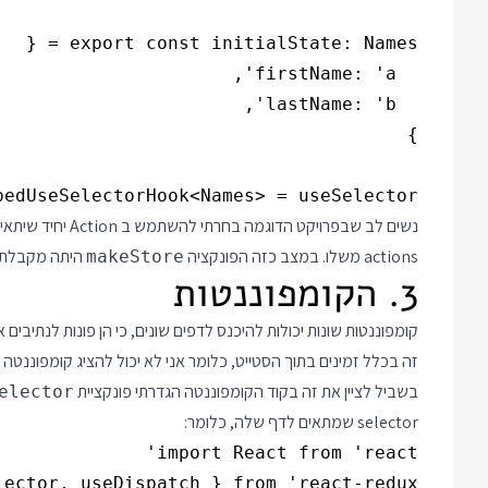
edUseSelectorHook<Names> = useSelector;

actions משלו. במצב כזה הפונקציה
היתה מקבלת Reducer במקום רק nitial state
makeStore
3. הקומפוננטות
קומפוננטות שונות יכולות להיכנס לדפים שונים, כי הן פונות לנתיבים
זה בכלל זמינים בתוך הסטייט, כלומר אני לא יכול להציג קומפוננטה שפונה ל names בתוך דף ה ter
בשביל לציין את זה בקוד הקומפוננטה הגדרתי פונקציית
elector
selector שמתאים לדף שלה, כלומר: