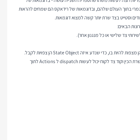
 כל אחת משתי הספריות רוצה לעשות משהו שהספריה השנייה עושה - בדוגמאות של
 עובדים רק עם next ומנהלים סטייט לגמרי בתוך העולם שלהם, ובדוגמאות של רידאקס הם שמחים להראות
ונות הבאים:
רותי צד שלישי או כל מנגנון אחר).
 שנדע איזה State Object הן צפויות לקבל.
קוד ה Server Side Rendering יכול לעבוד עם אוביקט המידע שהשרת הכין וקוד צד לקוח יכול לעשות dispatch ל Actions לתוך