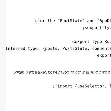
expor
נדע מי אוביקט
makeStore