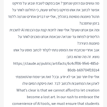
מה עושים עם הזמן שנחסך? אם במקום לשבת שבוע על פרויקט
אפשר לכתוב את אותו פרויקט בשלוש שעות, כי החלטנו לוותר על
תרגול מיומנות מסוימת בתהליך, אולי יש דברים אחרים שנרצה ללמד
בזמן שחסכנו?
ומה אם אנחנו טועים? אולי שווה לחכות קצת עם הכנסת AI לתוכנית
הלימודים לפחות עד שנראה שבאמת אנחנו מוכנים לוותר על
מיומנות היצירה?
אגב אחרי שכתבתי את הפוסט נתתי לקלוד לכתוב פוסט על אותו
נושא. זה מה שהוא כתב:
https://claude.ai/public/artifacts/6c4cff06-9fe6-485d-
80db-b69704f191b4
אולי שלו יותר טוב אני לא יודע. ובכל זאת אני שמח שהתאמצתי
לארגן את המחשבות ולכתוב לבד. זאת פיסקת הסיום שלו:
What's clear is that we cannot afford to let creation
become a lost art. In our rush to embrace the
convenience of AI tools, we must ensure that students