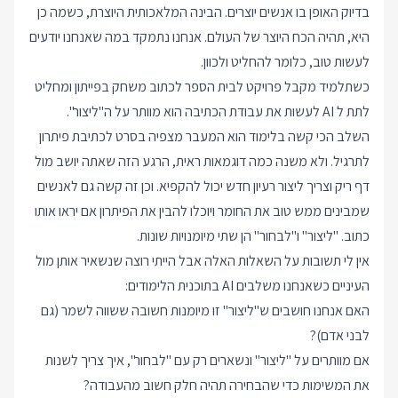
בדיוק האופן בו אנשים יוצרים. הבינה המלאכותית היוצרת, כשמה כן
היא, תהיה הכח היוצר של העולם. אנחנו נתמקד במה שאנחנו יודעים
לעשות טוב, כלומר להחליט ולכוון.
כשתלמיד מקבל פרויקט לבית הספר לכתוב משחק בפייתון ומחליט
לתת ל AI לעשות את עבודת הכתיבה הוא מוותר על ה"ליצור".
השלב הכי קשה בלימוד הוא המעבר מצפיה בסרט לכתיבת פיתרון
לתרגיל. ולא משנה כמה דוגמאות ראית, הרגע הזה שאתה יושב מול
דף ריק וצריך ליצור רעיון חדש יכול להקפיא. וכן זה קשה גם לאנשים
שמבינים ממש טוב את החומר ויוכלו להבין את הפיתרון אם יראו אותו
כתוב. "ליצור" ו"לבחור" הן שתי מיומנויות שונות.
אין לי תשובות על השאלות האלה אבל הייתי רוצה שנשאיר אותן מול
העיניים כשאנחנו משלבים AI בתוכנית הלימודים:
האם אנחנו חושבים ש"ליצור" זו מיומנות חשובה ששווה לשמר (גם
לבני אדם)?
אם מוותרים על "ליצור" ונשארים רק עם "לבחור", איך צריך לשנות
את המשימות כדי שהבחירה תהיה חלק חשוב מהעבודה?