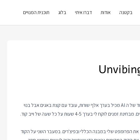
בקטנה
אודות
דברו איתי
בלוג
תוכנית המנויים
בימים האחרונים אני מארגן מחדש קוד של פרויקט קטן שכתב AI. הקוד של ה AI מכיל בערך אלף שורות, עובד עם קצת באגים אבל בנוי
כמו ספגטי וכבר מתחיל להיות קשה ל AI וגם לאנשים לתקן את הבאגים. מבחינת זמנים לוקח לי בערך 4-5 שעות על כל שעה של וייב קוד.
 על הקוד וממקד את הפרומפט שלי במבנה הכללי ובפיצ'רים. במעבר השני על הקוד