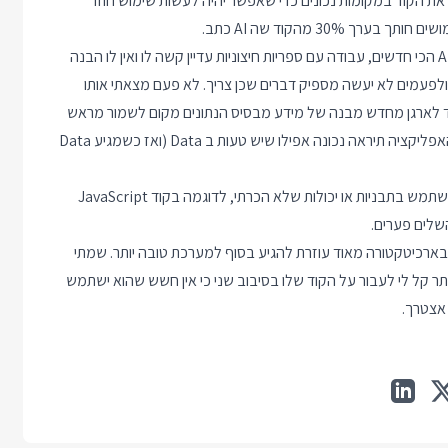
שות שם ומארגן את הקוד במקומות נכונים כדי שאפשר יהיה לעשות שימוש חוזר
30 מהקוד שה AI כתב.
ניקיון ותיקון מימושים - קוד של AI עובד אבל לא תמיד משתמש ב APIs הכי חדשים, עבודה עם ספריות חיצוניות עדיין קשה לו ואין לו הבנה
ולפעמים לא יעשה מספיק דברים שכן צריך. לא פעם מצאתי אותו
ד לארגן מחדש מבנה של מידע מבסיס הנתונים מקום לשמור מראש
את המידע בצורה שתהיה יותר קלה לעיכול, או כותב המון קוד כדי שהאפליקציה תיראה נכונה אפילו שיש טעות ב Data (ואז כשמגיע Data
זמן לימוד - רוב הזמן אני מבין את הקוד של ה AI אבל לפעמים הוא משתמש בתבניות או יכולות שלא הכרתי, לדוגמה בקוד JavaScript
רכיטקטורה מאוד עוזרת להגיע בסוף למערכת טובה יותר. שמתי
שה AI משתמש בפחות ספריות ב Vibe Coding ככה יותר קל לי לעבור על הקוד שלו בסיבוב שני כי אין חשש שהוא ישתמש
 אצטרך.