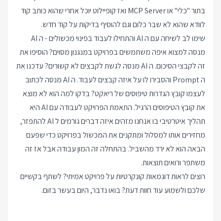
בתור "כלי" או MCP Server ואז קופיילוט יוכל אחרי שהוא כותב קוד
לוודא שהוא לא שבר כלום וגם להוסיף בדיקות על קוד חדש.
שימו לב לשיחה עם ה AI והתחילו לעבוד בפינוי מכשולים - ה AI
מנסה למצוא איפה משתמשים בפרויקט במנגנון מסוים? הוסיפו את
זה לקבצי הסיכום. ה AI מנסה לגשת לקבצים לא קשורים? עדכנו את
ה Prompt והסבירו לו על איזה קבצים לעבוד. ה AI מנסה לכתוב
לעצמו קובץ הגדרות טיפוסים של ריאקט? בדקו למה הוא לא מוצא
את קובץ הטיפוסים הרגיל. התאמת הפרויקט לעבודה עם AI היא
תהליך איטרטיבי בו אנחנו מזהים איזה דברים גורמים ל AI להתפזר,
מחזירים אותו למסלול ומתקנים את המכשול בפרויקט כדי שפעם
הבאה הוא לא ירד מהשביל. בהתחלה זה המון עבודה אבל אז זה
משתפר ורואים תוצאות.
רוצים לראות דוגמאות קונקרטיות על פרויקט אמיתי? לשתף בקשיים
שלכם ולשמוע עוד חוות דעת? בואו נדבר, היום בעשר בזום.