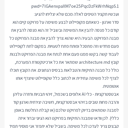
pwd=7lGAenxpaXM7oe25PqcDzFkWrhNqpS.1
ועכשיו תקציר הטיפים לאלה מכם שלא יצליחו להגיע:
סדר וארגון - כשאתם מקופיילוט לבצע משימה על פרויקט קיים הוא
קודם כל מנסה להבין את המשימה ובשביל זה הוא מנסה להבין את
מבנה הפרויקט. הבעיה היא שהוא צריך להבין את מבנה הפרויקט כל
פעם מחדש וזה מתסכל ופותח פתח לטעויות. במקום לתת לקופיילוט
לעבוד קשה בקשו ממנו פעם אחת לנתח את מבנה הפרויקט ולבנות
קובץ architecture.md שמתאר את כל ארכיטקטורת המערכת,
כולל כל מבנה התיקיות והטבלאות בבסיס הנתונים. את הקובץ תוכלו
לצרף לכל משימה עתידית או לכתוב כלל שקופיילוט שיצרף אותו
אוטומטית.
אבטסטרקציות - כלי AI אלופים בשכפול, זיהוי תבניות וחזרה עליהן
והרבה פחות טובים בזיהוי אבסטרקציות, חשיבה יצירתית וארגון קוד
למבנה שמתאים בדיוק לפרויקט שלכם (או קבלת החלטות באופן
כללי). לכן וודאו שמבנה התיקיות בפרויקט הוא הגיוני וברור איזה
קבצים צריך לעדכן לכל משימה. בשביל שלא יתפזר אני מוסיף תמיד