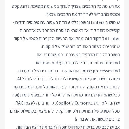
את רשימת כל הקבצים שצריך לערוך במשימה מסוימת לקונטקסט
וממש כותב "יש לערוך רק את הקבצים שכאן".
שימוש ב Linters ובאופן כללי עבודה בשפות עם טיפוסים חזקים -
קופיילוט כותב קוד ואז באיטרציה נוספת מסתכל על אזהרות ה
Linter על הקוד הזה ומתקן את הבעיות. לכן ניתוח סטטי של הקוד
שנוצר יכול לעזור באותו "סיבוב שני" של תיקונים.
תיאור תהליכים מרכזיים במערכת - כמו שכתבנו את
architecture.md כדאי לכתוב קובץ flows.md או
processes.md שיתאר את התהליכים המרכזיים של המערכת
ואיזה קבצים ופונקציות מקושרים לכל תהליך. וכן כדאי לתת ל AI
לכתוב גם את הקובץ הזה ולזכור לעדכן אותו כל פעם שמשנים קוד.
ככל שהמידע שם יותר מדויק יהיה ל AI קל יותר לבצע משימות (ופה
יש הבדל מורגש בין Cursor ל Copilot. קרסר בונה לעצמו RAG
מכל המידע של הפרויקט ולכן יותר קל לו להתמצא, בקופיילוט אנחנו
צריכים לעשות את העבודה).
אם יש לכם סט בדיקות לפרויקט תוכלו לחבר את הרצת הבדיקות