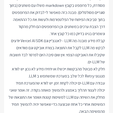
מסודרת, כל פרומפט בקובץ markdown משלו עם משתנים (בתוך
סוגריים מסולסלים). מבנה כזה מאפשר לי לבדוק את הפרומפטים
בתוך סביבות הפיתוח של הפלטפורמות ולעשות את כל ההתאמה
דרך הצבת ערכים במשתנים. וכן הפרומפטים הם חלק מהקוד
ונשמרים בגיט בדיוק כמו כל קובץ אחר.
קבלת מידע מובנה מה LLM - לאנגצ'יין וגם Vercel AI SDK יודעים
לבקש מה LLM לקבל את התוצאה בצורת אוביקט וגם מוודאים
שקיבלו את האוביקט הצפוי. אין שום סיבה היום לפרסר לבד תשובות
של LLM-ים.
חלק לא מבוטל מהבקשות ייכשלו או יחזירו מידע לא נכון. יש לוודא
מנגנוני Retry לכל שלב במערכת שמשתמש ב LLM.
עבודה עם LLM-ים יכולה לקחת זמן. יש לוודא שהמערכת תמיד
יכולה לעצור תהליך באמצע ולהמשיך מאותה נקודה. זה אומר שאני
מחלק את השיחה עם LLM למשימות קטנות ושומר את התוצאות של
המשימות אחרי כל אחת שבוצעה כדי שאפשר יהיה להמשיך תמיד
מהמשימה הבאה.