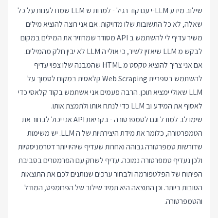
שילוב מידע LLM-י עם קוד רגיל - למרות ש LLM שמח לענות על כל
שאלה, לא כל התשובות שלו מדויקות. אם אני רוצה להוציא מילים
משיר עדיף לי להשתמש ב API מסודר שמחזיר את המילים במקום
לבקש מ LLM שיאזין לשיר, כי אולי ה LLM לא יבין חלק מהמילים.
אם אני צריך להוציא טקסט מ HTML שהמבנה שלו צפוי עדיף
להשתמש בספריית Web Scraping קלאסית במקום לסמוך על
LLM שאולי ימציא תוכן. הרבה פעמים אני אשתמש בקוד קלאסי כדי
לאסוף את המידע וב LLM כדי לנתח אותו ולתמצת אותו.
שימו לב למודל וגם לטמפרטורה - בקריאת API אני יכול לבחור את
הטמפרטורה, כלומר את מידת היצירתיות של ה LLM. יש משימות
שדורשות טמפרטורה גבוהה ואחרות שעדיף שיהיו יותר דטרמניסטיות
ולכן נעדיף טמפרטורה נמוכה. עדיף לשחק עם הפרמטרים בסביבת
הפיתוח של הפלטפורמה ולבחור ערכים שנותנים לכם את התוצאות
הטובות ביותר. וכן התוצאה היא תמיד שילוב של הפרומפט, המודל
והטמפרטורה.