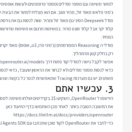
לפתור משימה עם מספר מודלים ומספר פרומפטים ולעשות אופטימיזציה
ג'מיני פלאש מאוד זול, מהיר וטוב. אם הוא מצליח לפתור את הבעיה 
מודל Deepseek הסיני גם מאוד זול ומהיר. שווה לנסות גם את גירסת ה Chat וגם את גירסת ה Reasoning שלהם.
קלוד יקר אבל קלוד סונט מהיר. במשימות תרגום או משימות שדורשות
המחיר.
רק בחלק קטן מהתהליך.
אפשר לקבל גישה למודלי קוד פתוח דרך
//openrouter.ai/models
כדאי לנסות מספר מודלים ולא לבחור את הראשון שעובד, כדאי לנסות
משתנים. יש גם מערכות Tracing שמאפשרות לנטר כל בקשה שנשלחת ל AI וכל תשובה שלו ונראה בהמשך הסידרה איך לשלב אותן.
3. עכשיו אתם
הירשמו ל OpenRouter, השקיעו 2$ בקרדיט
את התשובה הטובה ביותר. לאחר מכן השתמשו בדף התיעוד כאן:
https://docs.litellm.ai/docs/providers/openrouter
כדי לחבר את OpenRouter לקוד סוכן שתכתבו עם OpenAI Agents SDK ותנו למודל קוד פתוח לבצע את המשימות.