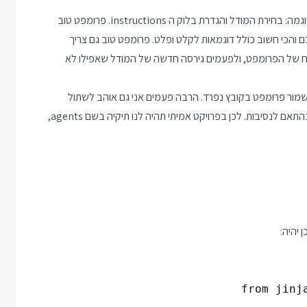
במערכת אמיתית יש שני דברים שיהיו הרבה יותר מסובכים מאשר בדוגמה: בחירת המודל והגדרת בלוק ה instructions. פרומפט טוב
 והכי חשוב כולל דוגמאות לקלט ופלט. פרומפט טוב גם צריך
יסוח של הפרומפט, ולפעמים גירסה חדשה של המודל שאפילו לא
שמור פרומפט בקובץ נפרד. הרבה פעמים אני גם אוהב לשתול
משתנים לתוך הפרומפט וכך אני יכול לשנות "פרמטרים" בסוכן שלי בהתאם לנסיבות. לכן בפרויקט אמיתי תהיה לנו תיקיה בשם agents,