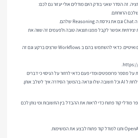
. זה הסדר שאני בודק היום מודלים אולי יעזור גם לכם:
שלכם הרווחתם.
 יצירתיות אפשר לקבל ממנו תוצאה טובה ולפעמים זה שווה את
מודלי ה Reasoning המפורסמים (ג'מיני פרו, o3, אופוס) מאוד יקרים ואיטיים. כדאי להשתמש בהם ב Workflows שרצים ברקע וגם זה
.
https:
 על מספר פרומפטים ומדי פעם כדאי לחזור על הניסוי כי דברים
ים ושלחו משימה למספר מודלי קוד פתוח כדי לראות את ההבדל בין התשובות ומי נותן לכם