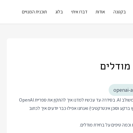
בקטנה
אודות
דברו איתי
בלוג
תוכנית המנויים
openai-
הפוסט היום מסיים את החלק הראשון של סידרת הפוסטים על פיתוח משולב AI. בסידרה עד עכשיו למדנו איך להתקין את ספריית OpenAI
שני סוגי מערכות משולבות AI (סקריפט שרץ ברקע וסוכן אינטרקטיבי) ואנחנו אפילו כבר יודעים איך לכתוב
וכמה טיפים על בחירת מודלים.