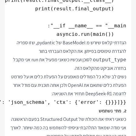
    asyncio.run(main())

הגדרתי קלאס שיורש מ BaseModel של pydantic, שזו ספריה
להגדרת טיפוסים בפייתון. את הקלאס העברתי בתור
לסוכן ועכשיו כשאני מפעיל את run אני מקבל
output_type
בחזרה אוביקט מהקלאס הזה.
נשים לב שלא כל המודלים מאומנים על הפעלת כלים או על פורמט
הפעלת כלים שתואם את OpenAI ולכן אותה תוכנית עם מודל אחר
לדוגמה DeepSeek-R1 תחזיר את השגיאה:
: 'json_schema', 'ctx': {'error': {}}}]}}

2. מתי נשתמש
כשאני ראיתי את היכולת של Structured Output בפעם הראשונה
אני מודה שמאוד התלהבתי וניסיתי להשתמש בה כמה שיותר. לאורך