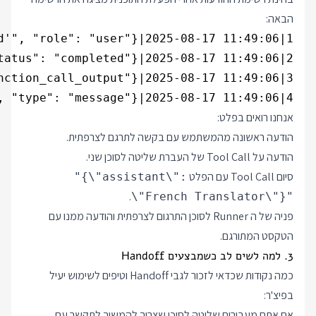
הבאה:
4|handoffs|{"id": "msg_68a1c1b27324819892a9f00a9d0b95f50e79e771496ac495", "content": [{"annotations": [], "text": "'hello world' se traduit par 'bonjour le monde'.", "type": "output_text", "logprobs": []}], "role": "assistant", "status": "completed", "type": "message"}|2025-08-17 11:49:06

אנחנו רואים בפלט:
הודעה ראשונה מהמשתמש עם בקשה לתרגם לצרפתית.
הודעה על Tool Call של העברת שליטה לסוכן שני.
סיום Tool Call עם הפלט
"{\"assistant\":
.
\"French Translator\"}"
פניה של ה Runner לסוכן התרגום לצרפתית והודעה ממנו עם
הטקסט המתורגם.
3. למה לשים לב כשמבצעים Handoff
כמה נקודות שכדאי לזכור לגבי Handoff וטיפים לשימוש יעיל
בפיצ'ר:
אם אתם מעבירים שליטה לסוכן שצריך להמשיך לתקשר עם