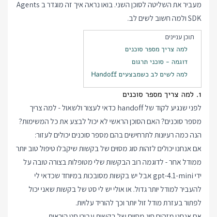
מעביר את השליטה לסוכן השני. בואו נראה איך זה מוגדר ב Agents
SDK ולמה חשוב לשים לב.
תוכן עניינים
למה צריך מספר סוכנים
דוגמה - סוכני תרגום
למה לשים לב כשמבצעים Handoff
1. למה צריך מספר סוכנים
לפני שנגיע לקוד של handoff כדאי לעצור ולשאול - למה צריך
מספר סוכנים? האם הסוכן הראשי לא יכול לבצע את כל המשימות?
הנה כמה רעיונות לתרחישים בהם מספר סוכנים יכולים לעזור:
אם אנחנו יכולים לזהות סוג מסוים של בקשות שיקבלו טיפול טוב יותר
ממודל אחר - לדוגמה רוב הבקשות שלי מטופלות בצורה טובה על
ידי gpt-4.1-mini אבל יש בקשות מסובכות במיוחד שכדאי לי
להעביר למודל יותר גדול. או אולי יש לי סט של בקשות שאני יכול
לפתור בעזרת מודל זול יותר וכך להוריד עלויות.
אם אנחנו מזהים סוג מסוים של בקשות עבורן סט הוראות