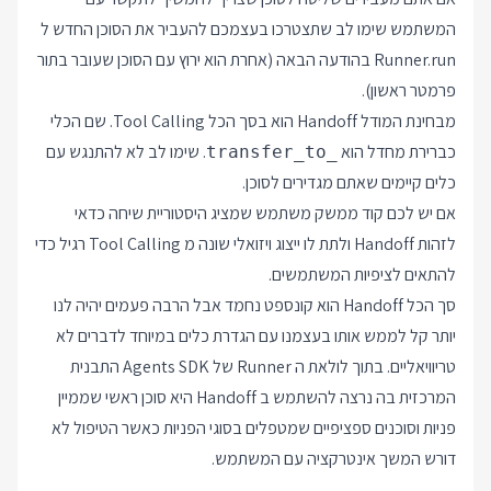
המשתמש שימו לב שתצטרכו בעצמכם להעביר את הסוכן החדש ל
Runner.run בהודעה הבאה (אחרת הוא ירוץ עם הסוכן שעובר בתור
פרמטר ראשון).
מבחינת המודל Handoff הוא בסך הכל Tool Calling. שם הכלי
כברירת מחדל הוא
. שימו לב לא להתנגש עם
transfer_to_
כלים קיימים שאתם מגדירים לסוכן.
אם יש לכם קוד ממשק משתמש שמציג היסטוריית שיחה כדאי
לזהות Handoff ולתת לו ייצוג ויזואלי שונה מ Tool Calling רגיל כדי
להתאים לציפיות המשתמשים.
סך הכל Handoff הוא קונספט נחמד אבל הרבה פעמים יהיה לנו
יותר קל לממש אותו בעצמנו עם הגדרת כלים במיוחד לדברים לא
טריוויאליים. בתוך לולאת ה Runner של Agents SDK התבנית
המרכזית בה נרצה להשתמש ב Handoff היא סוכן ראשי שממיין
פניות וסוכנים ספציפיים שמטפלים בסוגי הפניות כאשר הטיפול לא
דורש המשך אינטרקציה עם המשתמש.