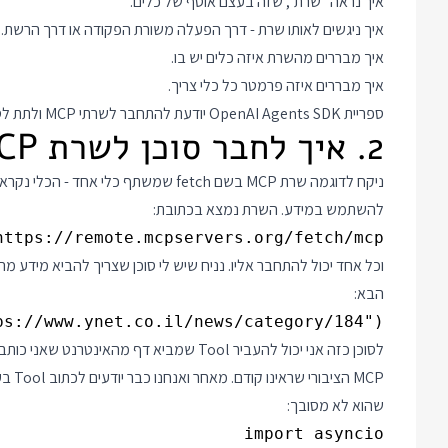
איך נראה "שרת", שזה בעצם אוסף של כלים.
איך ניגשים לאותו שרת - דרך הפעלה משורת הפקודה או דרך הרשת.
איך מבררים מהשרת איזה כלים יש בו.
איך מבררים איזה פרמטר כל כלי צריך.
ספריית OpenAI Agents SDK יודעת להתחבר לשרתי MCP ולתת לסוכן גישה לכלים שמאוחסנים על שרתים אלה.
2. איך לחבר סוכן לשרת MCP
להשתמש במידע. השרת נמצא בכתובת:
https://remote.mcpservers.org/fetch/mcp

הבא:
s://www.ynet.co.il/news/category/184")

שהוא לא מסובך: