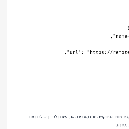
פונקציית main יוצרת את החיבור לשרת ה mcp ומעבירה אותו לפונקציה run. הפונקציה run מעבירה את השרת לסוכן ושולחת את