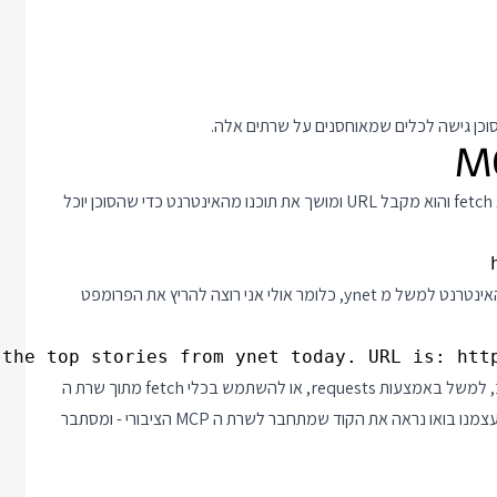
ניקח לדוגמה שרת MCP בשם fetch שמשתף כלי אחד - הכלי נקרא fetch והוא מקבל URL ומושך את תוכנו מהאינטרנט כדי שהסוכן יוכל
וכל אחד יכול להתחבר אליו. נניח שיש לי סוכן שצריך להביא מידע מהאינטרנט למשל מ ynet, כלומר אולי אני רוצה להריץ את הפרומפט
the top stories from ynet today. URL is: http
לסוכן כזה אני יכול להעביר Tool שמביא דף מהאינטרנט שאני כותב, למשל באמצעות requests, או להשתמש בכלי fetch מתוך שרת ה
MCP הציבורי שראינו קודם. מאחר ואנחנו כבר יודעים לכתוב Tool בעצמנו בואו נראה את הקוד שמתחבר לשרת ה MCP הציבורי - ומסתבר