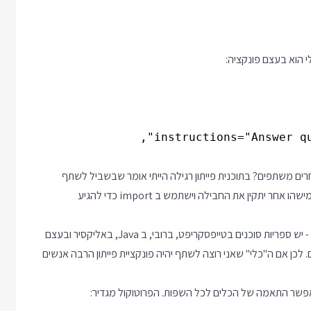
י הוא בעצם פונקציה:
ים משתפים? בתוכנית פייתון רגילה הייתי אומר שבשביל לשתף
"כלי", כלומר פונקציה, נצטרך להגדיר חבילת פייתון, להעלות לרשת ומישהו אחר יתקין את החבילה וישתמש ב import כדי להגיע
הבעיה עם סוכנים היא שלא כולם כותבים את הסוכנים שלהם בפייתון - יש ספריות סוכנים בטייפסקריפט, ברובי, ב Java, באליקסיר ובעצם
לכן אם ה"כלי" שאני רוצה לשתף יהיה פונקציית פייתון הרבה אנשים