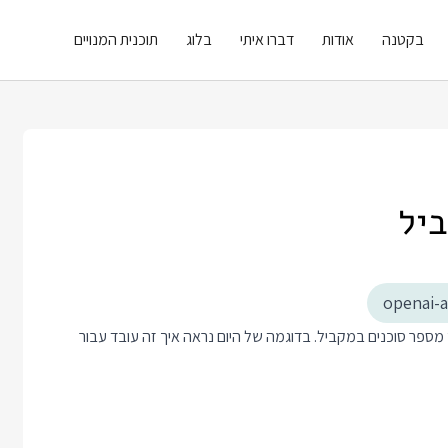
בקטנה
אודות
דברו איתי
בלוג
תוכנית המנויים
openai-
asynci קל להשתמש ב Agents SDK כדי להריץ מספר סוכנים במקביל. בדוגמה של היום נראה איך זה עובד עבור