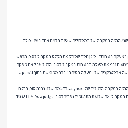
א תלויים אחד בשני. הרצה במקביל של המסלולים שאינם תלויים אחד בשני יכולה
כן "מעקה בטיחות" - סוכן נוסף שסורק את הקלט במקביל לסוכן הראשי
בביצועים נריץ את מעקה הבטיחות במקביל לסוכן הרגיל אבל אם מעקה
הבטיחות מגלה שיש בעיה אוטומטית נעצור גם את הסוכן הרגיל. למעשה אבסטרקציה של "מעקה בטיחות" כבר ממומשת בתוך OpenAI
בפועל הרצה במקביל של מספר בקשות משתמשת בדיוק במנגנוני הרצה במקביל הרגילים של asyncio. בדוגמה שלנו נבנה סוכן תרגום
שמתרגם טקסט מאנגלית לספרדית ונפעיל אותו על הטקסט 3 פעמים במקביל. את שלושת התרגומים נעביר לסוכן LLM As a judge שיגיד