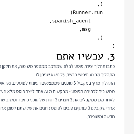
)

3. עכשיו אתם
כתבו תהליך יצירת פוסט לבלוג שמורכב ממספר משימות, את חלקן נ
התהליך מבצע חיפוש ברשת על נושא שניתן לו.
התהליך מריץ במקביל 5 סוכנים שממציאים רעיונות לפוסטים, ואז אוסף את כל הרעיונות ובוחר את הטוב ביותר.
ממשיכים לכתיבת הפוסט - מבקשים מ AI אחד לייצר פוסט מלא ונעזרים ב LLM As a judge כדי לשפר אותו.
לאחר מכן ממקבלים את 3 ויוצרים 3 זוגות של סוכני כתיבה ומשוב שרצים במקביל.
אחרי שקיבלנו 3 עותקים טובים לפוסט נותנים את שלושתם ל
חדשה ומשופרת.