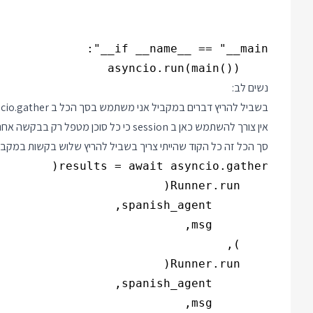
    asyncio.run(main())

נשים לב:
בשביל להריץ דברים במקביל אני משתמש בסך הכל ב asyncio.gather - פונקציית ההרצה המקבילית הרגילה של asyncio.
אין צורך להשתמש כאן ב session כי כל סוכן מטפל רק בבקשה אחת. אין התיחסות לשיחה ולהודעות היסטוריות.
סך הכל זה כל הקוד שהייתי צריך בשביל להריץ שלוש בקשות במקבי