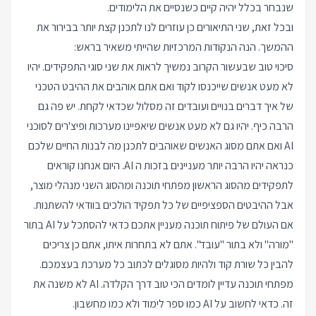
שנבחר בכלל יהיה קיים כשנסיים את הלימודים.
ובכל זאת, שני התיאורים כן עוזרים לנו לתכנן קצת יותר בבירור את
ההמשך. הנה הנקודות המרכזיות שהייתי משאיר בראש:
סיכוי טוב שבעשור הקרוב נמשיך לראות את שני סוגי התפקידים. יהיו
לא מעט אנשים שייכנסו לקוד ואם אתם אוהבים את ההיבט הטכני
של איך דברים בנויים ועובדים זה מסלול שכדאי לקחת. יש פה גם
הרבה כיף. יהיו גם לא מעט אנשים שיאפיינו מערכות ופיצ'רים לסוכני
AI ואם אתם מסוג האנשים שאוהבים לתכנן מה לבנות החיים שלכם
כנראה יהיו הרבה יותר מעניינים בזכות ה AI. היום אנחנו קוראים
לתפקידים מהסוג הראשון מפתחי תוכנה ומהסוג השני מנהלי מוצר,
אבל ההיבטים הספציפיים של כל תפקיד הולכים בוודאי להשתנות.
אם העולם של פיתוח תוכנה מעניין אתכם כדאי להסתכל על AI בתור
"מורה" ולא בתור "עובד". אתם לא בתחרות איתו, אתם כן צריכים
להבין כל שורת קוד ולהיות מסוגלים לכתוב כל מערכת בעצמכם.
מפתחי תוכנה עדיין לומדים הכי טוב דרך הקלדה. AI לא משנה את
זה. כדאי לחשוב על AI כמו ספר לימוד ולא כמו מחשבון.