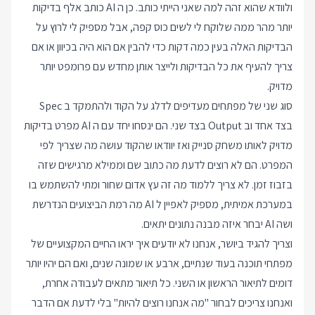
ולוודא שהוא זהה למה שאני הייתי כותב. כן ה AI כותב אלף בדיקות
יותר מהר ממה שלוקח לי לשים כוס קפה, אבל מספיק לי לרוץ על
הבדיקות האלה בעין כמה דקות כדי להבין אם הוא היה בכיוון או אם
צריך להעיף את כל הבדיקות ולייצר אותן מחדש עם פרומפט יותר
מדויק.
סוג שני של מפתחים מעדיפים לדלג על הקוד ולהתמקד ב Spec
בצד אחד וב Output בצד שני. הם ינסחו יחד עם ה AI מפרט בדיקות
מדויק לאותו משחק סנייק ואז יוודאו שהקוד עושה מה שצריך לפי
המפרט. הם לא רוצים לדעת מה כתוב שם וממילא מרגישים שזה
בזבוז זמן. לא צריך ללמוד מה זה עץ אדום שחור ומתי להשתמש בו
במערכת אמיתית, מספיק לאפיין ל AI מה רמת הביצועים הנדרשת
ושה AI יבחר איזה מבנה נתונים יתאים.
וצריך להגיד ביושר, אנחנו לא יודעים איך יראו החיים המקצועיים של
מפתחי תוכנה בעוד שנתיים, ארבע או שמונה שנים, ואם הם יהיו יותר
דומים לתיאור הראשון או השני. כל תיאור מתאים לעבודה אחרת,
ואנחנו צריכים לבחור "מה אנחנו רוצים להיות" בלי לדעת אם הדבר