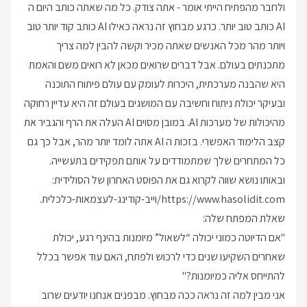
ולחבר מהפתיח הייתי אומר - אתה צודק. כל מה שאתה כותב היום ה
AI כותב טוב יותר. כרגע מבחוץ זה נראה כאילו AI כותב קוד יותר טוב
ויותר מהר מכל האנשים שאתה מכיר וקשה להבין למה צריך
מתכנתים בעולם. אבל דברים שרואים מכאן לא רואים משם והאמת
היא שהבנה מערכתית, היכרות לעומק עם עולם פיתוח התוכנה
ובעיקר יכולת ניתוח וחשיבה עם המושגים בעולם זה היא עדיין רחוקה
מהיכולות של מערכות AI. במובן מסוים AI העלה את הרף והגביר את
קצב הלימוד האפשרי. בזכות ה AI אתה לומד יותר מהר, אבל כך גם
כל המתחרים שלך שמתמודדים על אותם תפקידים בתעשייה.
ובאותו נושא שווה לקרוא גם את הפוסט האחרון של הסולידית:
https://www.hasolidit.com/וייב-קודינג-לעצמאות-כלכלית
.
שאלת המפתח שלה:
"אם הדיוטה כמוני יכולה “לשאול” מיומנות בהינף רגע, יכולת
שאחרים השקיעו שנים כדי לרכוש ולפתח, האם עוד אפשר בכלל
להתייחס אליה כמיומנות?"
אני מבין למה זה נראה ככה מבחוץ. מבפנים אנחנו יודעים שרוב