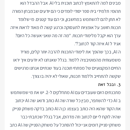
מבינים למה להתאמץ לכתוב תוכנית בלי AI. אבל ההבדל הוא
תהומי: תלמידי בית ספר יסודי לומדים כי הם יודעים שבמבחן המורה
לא תתן להם להשתמש במחשבון, וכי הם עוד קטנים. מי שלומד
תכנות חושב על אופציות לתעסוקה וכרגע קשה לו מאוד לראות איזה
ערך הוא יקבל מלימודי תכנות. "מה זה מה שאני אעשה כל היום?
אגיד ל AI איזה קוד לכתוב?".
ה AI, בכך שהופך את לימודי התכנות להרבה יותר קלים, מוריד
משמעותית מהמוטיבציה ללמוד. בגלל שאנחנו לא יודעים איך יראו
החיים המקצועיים של מפתחי תוכנה בעוד שנתיים אנחנו מרגישים
שקשה להתחייב וללמוד תכנות, שאולי לא יהיה בו צורך.
3. ובכל זאת
מתכנתים היום שעובדים עם AI מתחלקים ל-2. יש את מי שמשתמש
ב AI כדי להשתפר, מבין כל שורה שה AI כותב ודואג שה AI יכתוב
את הקוד שהוא היה כותב בעצמו. כן ה AI כותב בדקה משחק סנייק
שהיה לוקח לי יום לכתוב וזה מדהים, אבל בגלל שכתבתי כבר
משחקי סנייק דומים אני יכול להסתכל על משחק הסנייק שה AI כתב