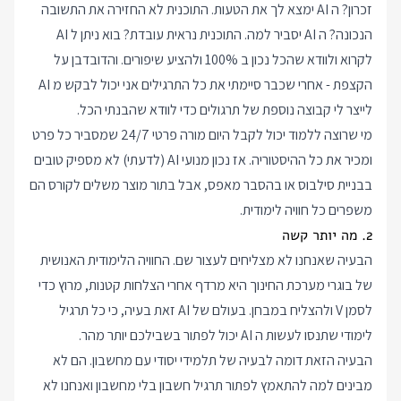
זכרון? ה AI ימצא לך את הטעות. התוכנית לא החזירה את התשובה
הנכונה? ה AI יסביר למה. התוכנית נראית עובדת? בוא ניתן ל AI
לקרוא ולוודא שהכל נכון ב 100% ולהציע שיפורים. והדובדבן על
הקצפת - אחרי שכבר סיימתי את כל התרגילים אני יכול לבקש מ AI
לייצר לי קבוצה נוספת של תרגולים כדי לוודא שהבנתי הכל.
מי שרוצה ללמוד יכול לקבל היום מורה פרטי 24/7 שמסביר כל פרט
ומכיר את כל ההיסטוריה. אז נכון מנועי AI (לדעתי) לא מספיק טובים
בבניית סילבוס או בהסבר מאפס, אבל בתור מוצר משלים לקורס הם
משפרים כל חוויה לימודית.
2. מה יותר קשה
הבעיה שאנחנו לא מצליחים לעצור שם. החוויה הלימודית האנושית
של בוגרי מערכת החינוך היא מרדף אחרי הצלחות קטנות, מרוץ כדי
לסמן V ולהצליח במבחן. בעולם של AI זאת בעיה, כי כל תרגיל
לימודי שתנסו לעשות ה AI יכול לפתור בשבילכם יותר מהר.
הבעיה הזאת דומה לבעיה של תלמידי יסודי עם מחשבון. הם לא
מבינים למה להתאמץ לפתור תרגיל חשבון בלי מחשבון ואנחנו לא