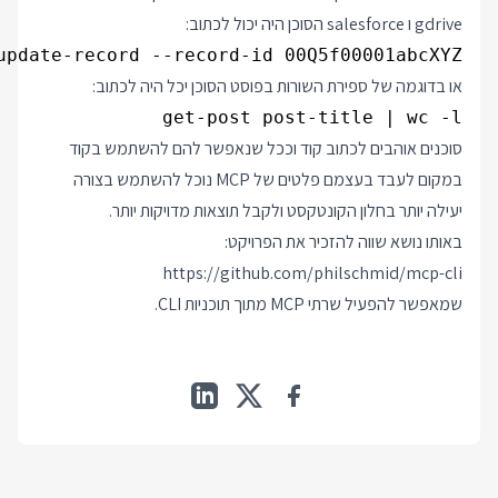
gdrive ו salesforce הסוכן היה יכול לכתוב:
update-record --record-id 00Q5f00001abcXYZ

או בדוגמה של ספירת השורות בפוסט הסוכן יכל היה לכתוב:
get-post post-title | wc -l

סוכנים אוהבים לכתוב קוד וככל שנאפשר להם להשתמש בקוד
במקום לעבד בעצמם פלטים של MCP נוכל להשתמש בצורה
יעילה יותר בחלון הקונטקסט ולקבל תוצאות מדויקות יותר.
באותו נושא שווה להזכיר את הפרויקט:
https://github.com/philschmid/mcp-cli
שמאפשר להפעיל שרתי MCP מתוך תוכניות CLI.