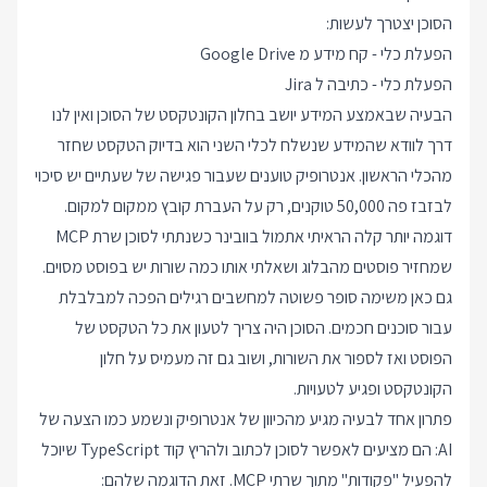
הסוכן יצטרך לעשות:
הפעלת כלי - קח מידע מ Google Drive
הפעלת כלי - כתיבה ל Jira
הבעיה שבאמצע המידע יושב בחלון הקונטקסט של הסוכן ואין לנו
דרך לוודא שהמידע שנשלח לכלי השני הוא בדיוק הטקסט שחזר
מהכלי הראשון. אנטרופיק טוענים שעבור פגישה של שעתיים יש סיכוי
לבזבז פה 50,000 טוקנים, רק על העברת קובץ ממקום למקום.
דוגמה יותר קלה הראיתי אתמול בוובינר כשנתתי לסוכן שרת MCP
שמחזיר פוסטים מהבלוג ושאלתי אותו כמה שורות יש בפוסט מסוים.
גם כאן משימה סופר פשוטה למחשבים רגילים הפכה למבלבלת
עבור סוכנים חכמים. הסוכן היה צריך לטעון את כל הטקסט של
הפוסט ואז לספור את השורות, ושוב גם זה מעמיס על חלון
הקונטקסט ופגיע לטעויות.
פתרון אחד לבעיה מגיע מהכיוון של אנטרופיק ונשמע כמו הצעה של
AI: הם מציעים לאפשר לסוכן לכתוב ולהריץ קוד TypeScript שיוכל
להפעיל "פקודות" מתוך שרתי MCP. זאת הדוגמה שלהם: