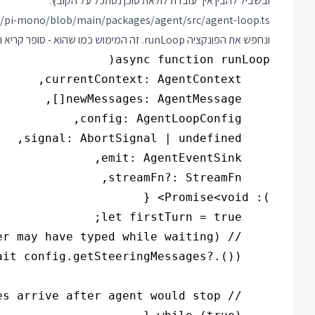
ובשביל להבין איך עובדת לולאת סוכן נסתכל על הקובץ:
c/pi-mono/blob/main/packages/agent/src/agent-loop.ts
ונחפש את הפונקציה runLoop. זה המימוש כמו שהוא - סופר קריא ומתועד: