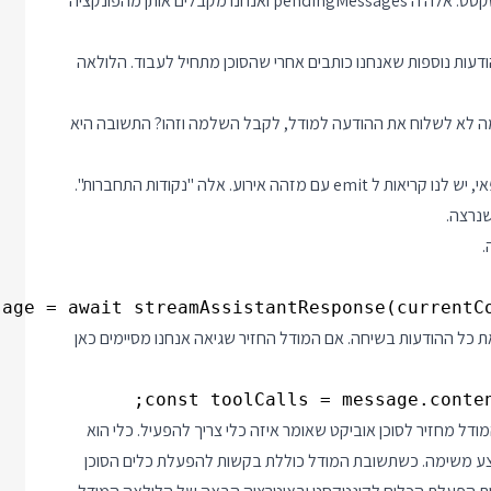
לים אותן מהפונקציה
דעות נוספות שאנחנו כותבים אחרי שהסוכן מתחיל לעבוד. הלולאה
מה לא לשלוח את ההודעה למודל, לקבל השלמה וזהו? התשובה היא
נשים לב שכמעט בכל שלב בלולאה, וזה נכון באופן כללי לקוד של פאי, יש לנו קריאות ל emit עם מזהה אירוע. אלה "נקודות התחברות".
שנרצה.
.
age = await streamAssistantResponse(currentCo
 כל ההודעות בשיחה. אם המודל החזיר שגיאה אנחנו מסיימים כאן
const toolCalls = message.conten
דל מחזיר לסוכן אוביקט שאומר איזה כלי צריך להפעיל. כלי הוא
לבצע משימה. כשתשובת המודל כוללת בקשות להפעלת כלים הסוכן