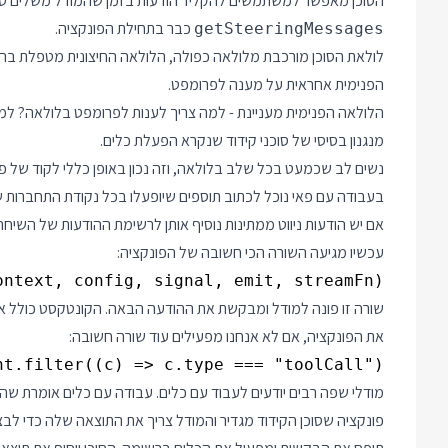
הסוכן מאפשר למשתמשים להקליד הודעות בזמן שהמודל משלים טקסט. אלה ה pendingMessages ואנחנו מקב
כבר בתחילת הפונקציה.
getSteeringMessages
לולאת הסוכן מורכבת מלולאה כפולה, הלולאה החיצונית מטפלת בהו
הפנימית אחראית על מענה לפרומפט.
הלולאה הפנימית מעניינת - למה צריך לענות לפרומפט בלולאה? ל
מנגנון בסיסי של סוכני קידוד שנקרא הפעלת כלים.
בעבודה עם פאי נוכל לכתוב תוספים שיופעלו בכל נקודת התחברות 
אם יש הודעות ניווט ממתינות נוסיף אותן לרשימת ההודעות של השיחה
עכשיו מגיעה השורה הכי חשובה של הפונקציה:
ntext, config, signal, emit, streamFn);

שורה זו פונה למודל ומבקשת את ההודעה הבאה. הקונטקסט כולל את
את הפונקציה, אם לא אנחנו מפעילים עוד שורה חשובה:
t.filter((c) => c.type === "toolCall");

מודלי שפה רבים יודעים לעבוד עם כלים. עבודה עם כלים אומרת שהמו
פונקציה שסוכן הקידוד מגדיר והמודל צריך את התוצאה שלה כדי 