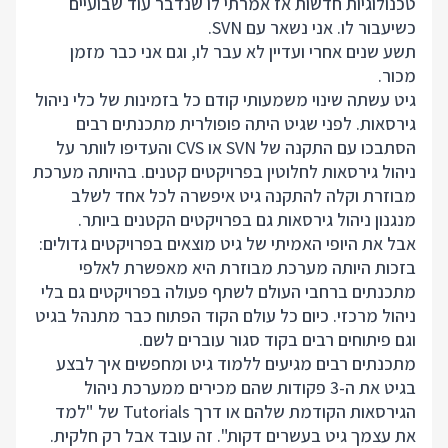
טכנולוגיות חדשות אז אמרתי לו שנדבר עוד שבועיים
כשיעבור לו. אני נשאר עם SVN.
תשע שנים אחרי ועדיין לא עבר לו, וגם אני כבר מזמן
מכור.
גיט עשתה שינוי משמעותי קודם כל בזמינות של כלי ניהול
גירסאות. לפני שגיט היתה פופולרית מתכנתים רבים
הסתבכו עם התקנה של SVN או CVS והעדיפו לוותר על
ניהול גירסאות לחלוטין בפרויקטים קטנים. בהיותה מערכת
מבוזרת וקלה להתקנה גיט איפשרה לכל אחד לשלב
מנגנון ניהול גירסאות גם בפרויקטים הקטנים ביותר.
אבל את היופי האמיתי של גיט מוצאים בפרויקטים גדולים:
בזכות היותה מערכת מבוזרת היא מאפשרת לאלפי
מתכנתים ברחבי העולם לשתף פעולה בפרויקטים גם בלי
ניהול מרכזי. כיום כל עולם הקוד הפתוח כבר מתנהל בגיט
וגם פיתוחים רבים בקוד סגור עוברים לשם.
מתכנתים רבים מגיעים ללמוד גיט ומחפשים איך לבצע
בגיט את ה-3 פקודות שהם מכירים ממערכת ניהול
הגירסאות הקודמת שלהם או דרך Tutorials של "למד
את עצמך גיט בעשרים דקות". זה עובד אבל רק חלקית.