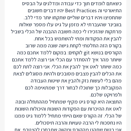
כשאתם לומדים תוך כדי עבודה ומדלגים על הבסיס
התיאורטי וה Best Practices יהיו דברים חשובים
שתחמיצו ויהיו דברים שוליים שתקחו יותר מדי ללב.
בוובינר שהעברתי לא מזמן על גיט עלו מספר שאלות
מרתקות שהזכירו לי כמה חשובה ההבנה של הכלי בשביל
להבין את הפקודות ומתי להשתמש בכל אחת.
בקורס הזה החלטתי לקחת גישה שונה ממה שרוב
הקורסים בנושא git לוקחים: במקום ללמד אתכם כמה
שיותר מהר איך להסתדר עם הכלי אני רוצה ללמד אתכם
כמה שיותר לאט איך להבין את הכלי. אני רוצה לתת לכם
את הכלים להבין מצבים מסובכים ולהיות מסוגלים לצאת
מהם בלי לעשות נזק ולהבין את שיטות העבודה
המקובלות כך שתוכלו לבחור דרך שמתאימה לכם
ולפרויקט שלכם.
התוצאה היא קורס גיט מקיף שמתחיל מההתחלה ובונה
לאט את ההיכרות עם הפקודות השונות והיכולות השונות
של הכלי. זה הקורס שאם הייתי מתחיל ללמוד גיט ממנו
היו נחסכות לי הרבה טעויות והרבה תיסכולים.
אני בטוח שתהנו מהקורס ומקווה שתבחרו להצטרף. אם