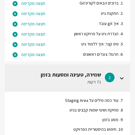
1
.
ברוכים הבאים לקורס Git
תצוגה מקדימה
2
.
התקנת גיט
תצוגה מקדימה
3
.
איך git עובד
תצוגה מקדימה
4
.
הגדרת גיט על פרויקט ראשון
תצוגה מקדימה
5
.
טיפ קצר: איך ללמוד גיט
תצוגה מקדימה
6
.
תרגול: צעדים ראשונים
תצוגה מקדימה
שמירה, טעינה ומסעות בזמן
2
71 דקות
7
.
עוד כמה מילים על Staging Area
8
.
מחיקת ושינוי שמות קבצים בגיט
9
.
מסע בזמן
10
.
חיפוש בהיסטוריית הפרויקט