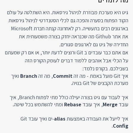
מה לומדים
גיט היא מערכת מבוזרת לניהול גירסאות. היא השתלטה על עולם
הקוד הפתוח בסערה והפכה גם לכלי הסטנדרטי לניהול גירסאות
בארגונים רבים בתעשייה. רק לאחרונה קנתה חברת Microsoft
את אתר Github מה שכנראה יחזק בצורה משמעותית את
החדירה של גיט גם לארגונים סגורים.
אם אתם כבר עובדים ב Git ורוצים לדעת יותר, או אם רק שמעתם
על הכלי אבל אוהבים ללמוד דברים לעומק הקורס הזה
בשבילכם. בקורס נלמד:
איך Git פועל באמת - מה זה
Commit
, מה זה
Branch
ואיך
מערכת הקבצים של Git בנויה.
איך לעבוד עם גיט בצורה יעילה כולל מתי לפתוח Branch, איך
עובד
Merge
, איך עובד
Rebase
ומתי להשתמש בכל שיטה.
איך לייעל את העבודה באמצעות
alias
-ים ואיך עובד Git
.
Config