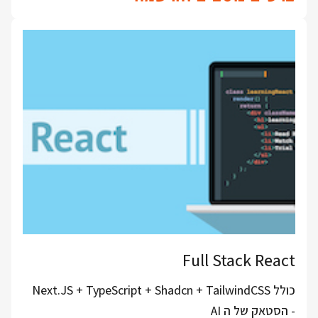
Full Stack React
כולל Next.JS + TypeScript + Shadcn + TailwindCSS
- הסטאק של ה AI