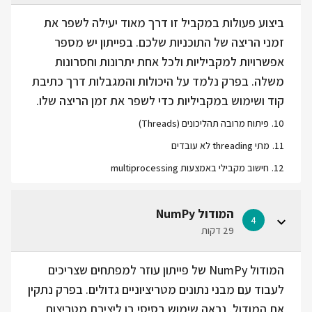
ביצוע פעולות במקביל זו דרך מאוד יעילה לשפר את
זמני הריצה של התוכניות שלכם. בפייתון יש מספר
אפשרויות למקביליות ולכל אחת יתרונות וחסרונות
משלה. בפרק נלמד על היכולות והמגבלות דרך כתיבת
קוד ושימוש במקביליות כדי לשפר את זמן הריצה שלו.
10
.
פיתוח מרובה תהליכונים (Threads)
11
.
מתי threading לא עובדים
12
.
חישוב מקבילי באמצעות multiprocessing
המודול NumPy
4
29 דקות
המודול NumPy של פייתון עוזר למפתחים שצריכים
לעבוד עם מבני נתונים מטריציוניים גדולים. בפרק נתקין
את המודול, נראה שימוש בסיסי בו ליצירת מטריצות