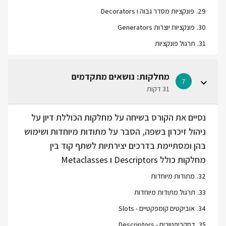
29
.
פונקציות מסדר גבוה ו Decorators
30
.
פונקציות יוצרות Generators
31
.
תרגול פונקציות
מחלקות: נושאים מתקדמים
7
31 דקות
נסיים את הקורס בשיחה על מחלקות הכוללת דיון על
ניהול זיכרון בשפה, הסבר על מתודות מיוחדות ושימוש
בהן ומסתיימת בדרכים יצירתיות לשתף קוד בין
מחלקות כולל Descriptors ו Metaclasses
32
.
מתודות מיוחדות
33
.
תרגול מתודות מיוחדות
34
.
אוביקטים קומפקטיים - Slots
35
.
דסקריפטורים - Descriptors