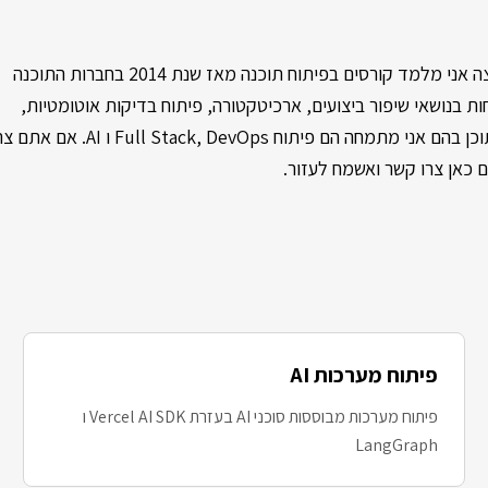
שמי ינון פרק, מדריך טכנולוגי בכיר ומפתח Hands On. בתור מרצה אני מלמד קורסים בפיתוח תוכנה מאז שנת 2014 בחברות התוכנה
ת בנושאי שיפור ביצועים, ארכיטקטורה, פיתוח בדיקות אוטומטיות,
אבטחת מידע ולאחרונה גם שילוב AI בתהליכי הפיתוח. עולמות התוכן בהם אני מתמחה הם פיתוח Ops
 כאן צרו קשר ואשמח לעזור.
פיתוח מערכות AI
פיתוח מערכות מבוססות סוכני AI בעזרת Vercel AI SDK ו
LangGraph