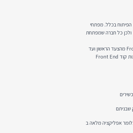
ם בעולם הפיתוח בכלל. מפתחי
ים, ולכן כל חברה שמפתחת
בקורס זה המיועד למתכנתים אכיר לכם את עולם פיתוח Front End מהצעד הראשון ועד
הנושאים המתקדמים ביותר שלו, בשביל לתת לכם את הכלים לבנות קוד Front End
שירים
 שבניתם
לומר אפליקציה מלאה ב