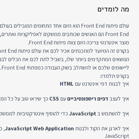
מה לומדים
עולם פיתוח Front End הוא היום אחד התחומים המובילי
Front End הם האנשים שכותבים ממשקים לאפליקציות ואתר
מוצר אינטרנטי צריכה היום צוות פיתוח Front End.
ליישומים שלכם או להשתלב בשוק העבודה כמפתחי Front End.
בקורס תלמדו:
איך לבנות דפי אינטרנט עם
HTML
איך לעצב
דפים ריספונסיביים
עם
CSS
כך שיראו טוב על כל המכ
איך להשתמש ב
JavaScript
כדי להוסיף אינטרקטיביות לממשק
איך לארגן את הקוד ולבנות
JavaScript Web Application
, כ
JavaScript