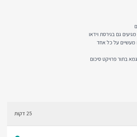
ם
מגיעים גם בגירסת וידאו
 מעשיים על כל אחד
תוכלו לבנות Web Application ב JavaScript לדוגמא בתור פרויקט סיכום
25 דקות