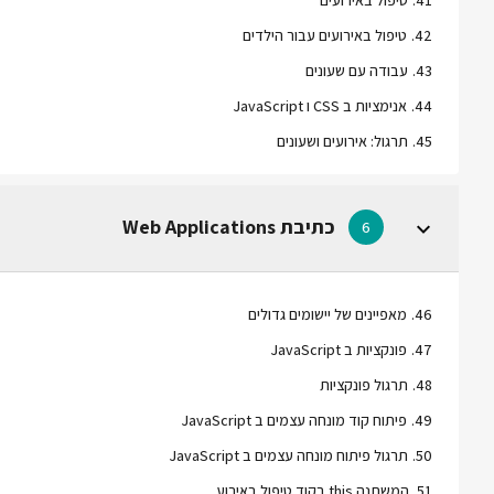
41
.
טיפול באירועים
42
.
טיפול באירועים עבור הילדים
43
.
עבודה עם שעונים
44
.
אנימציות ב CSS ו JavaScript
45
.
תרגול: אירועים ושעונים
כתיבת Web Applications
6
46
.
מאפיינים של יישומים גדולים
47
.
פונקציות ב JavaScript
48
.
תרגול פונקציות
49
.
פיתוח קוד מונחה עצמים ב JavaScript
50
.
תרגול פיתוח מונחה עצמים ב JavaScript
51
.
המשתנה this בקוד טיפול באירוע