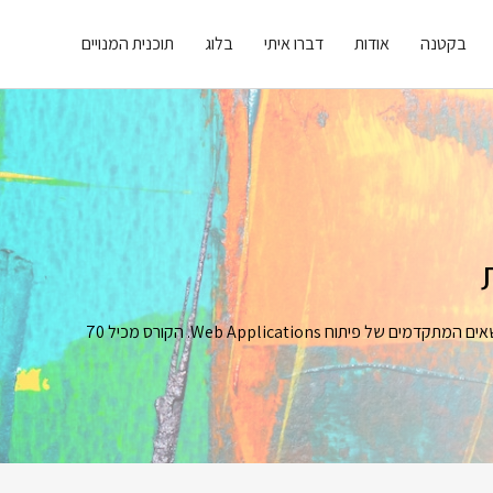
בקטנה
אודות
דברו איתי
בלוג
תוכנית המנויים
פיתוח יישומי צד-לקוח החל מהבסיס של כתיבת דפי HTML ו CSS ועד לנושאים המתקדמים של פיתוח Web Applications. הקורס מכיל 70