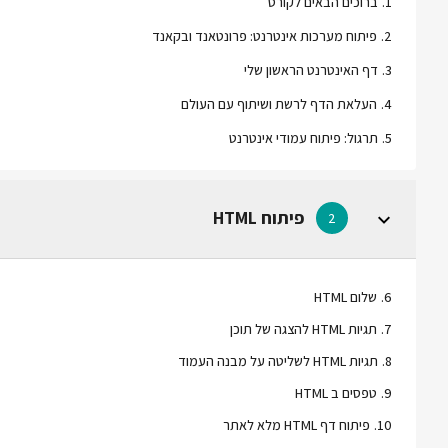
1
.
ברוכים הבאים לקורס
2
.
פיתוח מערכות אינטרנט: פרונטאנד ובקאנד
3
.
דף האינטרנט הראשון שלי
4
.
העלאת הדף לרשת ושיתוף עם העולם
5
.
תרגול: פיתוח עמודי אינטרנט
פיתוח HTML
2
6
.
שלום HTML
7
.
תגיות HTML להצגה של תוכן
8
.
תגיות HTML לשליטה על מבנה העמוד
9
.
טפסים ב HTML
10
.
פיתוח דף HTML מלא לאתר