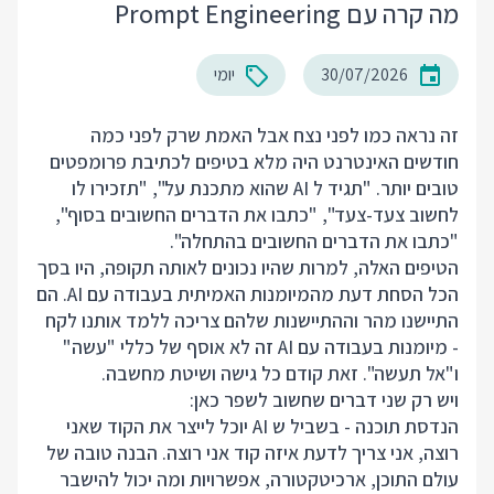
מה קרה עם Prompt Engineering
30/07/2026
יומי
זה נראה כמו לפני נצח אבל האמת שרק לפני כמה
חודשים האינטרנט היה מלא בטיפים לכתיבת פרומפטים
טובים יותר. "תגיד ל AI שהוא מתכנת על", "תזכירו לו
לחשוב צעד-צעד", "כתבו את הדברים החשובים בסוף",
"כתבו את הדברים החשובים בהתחלה".
הטיפים האלה, למרות שהיו נכונים לאותה תקופה, היו בסך
הכל הסחת דעת מהמיומנות האמיתית בעבודה עם AI. הם
התיישנו מהר וההתיישנות שלהם צריכה ללמד אותנו לקח
- מיומנות בעבודה עם AI זה לא אוסף של כללי "עשה"
ו"אל תעשה". זאת קודם כל גישה ושיטת מחשבה.
ויש רק שני דברים שחשוב לשפר כאן:
הנדסת תוכנה - בשביל ש AI יוכל לייצר את הקוד שאני
רוצה, אני צריך לדעת איזה קוד אני רוצה. הבנה טובה של
עולם התוכן, ארכיטקטורה, אפשרויות ומה יכול להישבר