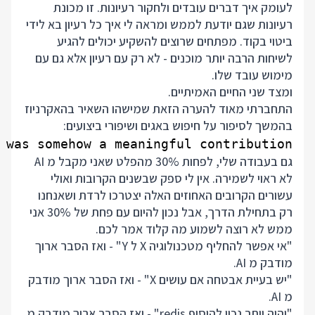
לעומק איך דברים עובדים ולחקור רעיונות. זו מכונת
רעיונות שגם יודעת לממש ומראה לי איך כל רעיון בא לידי
ביטוי בקוד. מפתחים שרוצים להשקיע יכולים להגיע
לשיחות הרבה יותר מוכנים - לא רק עם רעיון אלא גם עם
מימוש עובד שלו.
ומצד שני החיים האמיתיים.
התחברתי מאוד להערה הזאת שמישהו השאיר בהאקרניוז
בהמשך לסיפור על חיפוש באגים ושיפורי ביצועים:
was somehow a meaningful contribution.

גם בעבודה שלי, לפחות 30% מהפלט שאני מקבל מ AI
לא ראוי לשמירה. אין לי ספק שבשנים הקרובות ואולי
עשורים הקרובים האחוזים האלה יצטרכו לרדת ושאנחנו
רק בתחילת הדרך, אבל נכון להיום עם פחת של 30% אני
ממש לא רוצה לשמוע מה קלוד אמר לכם.
"אי אפשר להחליף מטכנולוגיה X ל Y" - ואז הסבר ארוך
מודבק מ AI.
"יש בעיית אבטחה אם עושים X" - ואז הסבר ארוך מודבק
מ AI.
"יהיה יותר נכון להוסיף redis" - ואז הסבר ארוך מודבק מ