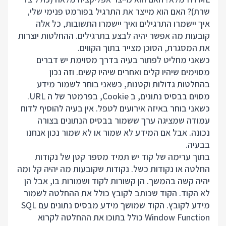
שרת)? האם הוא מייצר את התרגיל בפורמט פנימי שלי,
איך יישמרו התרגילים ואיך יישמרו התשובות, כל אלה
קובעות מה אפשר יהיה לבצע בתרגילים. ההחלטות יוצרות
את המסגרת, הסוכן מצייר בתוך הקווים.
כשאני מחליט לפתור בעיה בדרך מסוימת יש דברים
מסוימים שיהיו קלים ואחרים שיהיו קשים. וזה נכון
בהחלטות גדולות וקטנות, כשאני בוחר לשמור מידע
מסוים בבסיס נתונים, ב Cookie, בפרמטר של ה URL.
כשאני בוחר באיזה אירועים לטפל. אין בעיה להוסיף לדוח
עמודה שמציגה ערך ששמור בבסיס הנתונים בצורה
נכונה. אבל אם המידע לא שמור או לא שמור נכון אנחנו
בבעיה.
בתוך ערימה של קוד יש תמיד מספר קטן של נקודות
החלטה או נקודות כשל. נקודות שקובעות מה יהיה קל ומה
יהיה קשה בהמשך. הן קשורות לקוד ושמורות בו, אבל הן
לא הקוד. הקוד שכותב לקובץ כולל את ההחלטה לשמור
מידע לקובץ. הקוד שמושך מידע מבסיס נתונים עם SQL
Window Function כולל בתוכו את ההחלטה לקרוא