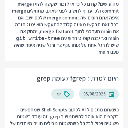
מה עושים? קודם כל כדאי לזכור שקשה להזיז merge
commit ולכן עדיף לחשוב לפני שאתם מתחילים merge
איפה אתם רוצים שה merge commit שלכם ישב. אם
בכל זאת תבקשו מאיזה קלוד להתעקש הוא ימזג חזרה
את main העדכני לתוך merge-feature1, ימחק את
main ואז יבנה קומיט חדש עם
git write-tree
שיש לו רגל אחת על אותו ענף צד ורגל שניה איפה שהיה
פעם main.
היום למדתי: fgrep לעומת grep
05/08/2026
יומי
כשאתם נותנים ל AI לכתוב Shell Scripts שמחפשים
בקבצים הוא אוהב להשתמש ב grep. זה עובד בשמות
פשוטים ויכול לבלבל כשהשמות מכילים תווים מיוחדים של