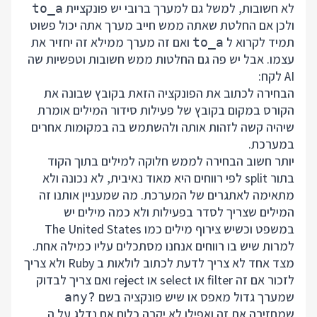
לא חשובות, למשל גם למערך ברובי יש פונקציית
to_a
ולכן אם החלטת שאתה ממש חייב מערך אתה יכול פשוט
תמיד לקרוא ל
ואם זה מערך ממילא זה יחזיר את
to_a
עצמו. אבל יש פה גם החלטות ממש חשובות וטפשיות שה
AI לקח:
הבחירה לכתוב את הפונקציה הזאת בקובץ שבונה את
הקורס במקום בקובץ של פעילות סידור המילים אומרת
שיהיה קשה לזהות אותה ולהשתמש בה במקומות אחרים
במערכת.
יותר חשוב הבחירה לממש חלוקה למילים בתוך הקוד
בתור split לפי רווחים היא מאוד נאיבית, לא נכונה ולא
מתאימה לאתגרים של המערכת. מה שמעניין אותנו זה
המילים שצריך לסדר בפעילות ולא כמה מילים יש
במשפט וכשיש צירוף מילים כמו The United States
למרות שיש בו רווחים אנחנו מסתכלים עליו כמילה אחת.
מצד אחד לא צריך לדעת לכתוב לולאות ב Ruby ולא צריך
לזכור אם זה filter או select או reject ואם צריך לבדוק
שמערך גדול מאפס או שיש פונקציה בשם
any?
שמחזירה את זה ואפילו לא יקרה כלום אם נדלג על ה