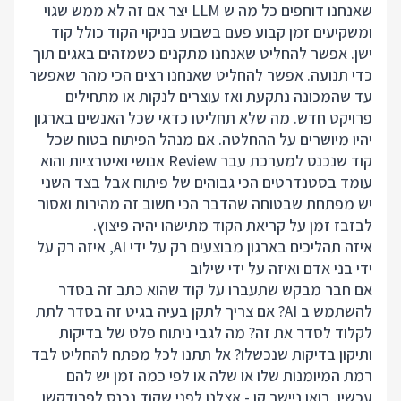
שאנחנו דוחפים כל מה ש LLM יצר אם זה לא ממש שגוי
ומשקיעים זמן קבוע פעם בשבוע בניקוי הקוד כולל קוד
ישן. אפשר להחליט שאנחנו מתקנים כשמזהים באגים תוך
כדי תנועה. אפשר להחליט שאנחנו רצים הכי מהר שאפשר
עד שהמכונה נתקעת ואז עוצרים לנקות או מתחילים
פרויקט חדש. מה שלא תחליטו כדאי שכל האנשים בארגון
יהיו מיושרים על ההחלטה. אם מנהל הפיתוח בטוח שכל
קוד שנכנס למערכת עבר Review אנושי ואיטרציות והוא
עומד בסטנדרטים הכי גבוהים של פיתוח אבל בצד השני
יש מפתחת שבטוחה שהדבר הכי חשוב זה מהירות ואסור
לבזבז זמן על קריאת הקוד מתישהו יהיה פיצוץ.
איזה תהליכים בארגון מבוצעים רק על ידי AI, איזה רק על
ידי בני אדם ואיזה על ידי שילוב
אם חבר מבקש שתעברו על קוד שהוא כתב זה בסדר
להשתמש ב AI? אם צריך לתקן בעיה בגיט זה בסדר לתת
לקלוד לסדר את זה? מה לגבי ניתוח פלט של בדיקות
ותיקון בדיקות שנכשלו? אל תתנו לכל מפתח להחליט לבד
רמת המיומנות שלו או שלה או לפי כמה זמן יש להם
עכשיו. בואו ניישר קו - אצלנו לפני שקוד נכנס לפרודקשן