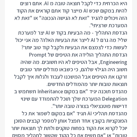
היא הכרחית כדי לקבל תוצאה טובה מ AI. אתם רוצים
להיות במקום שכש AI מייצר קוד אתם קוראים את הקוד
הזה ויכולים להגיד "זאת לא הגישה הנכונה" או "זאת לא
המערכת שרציתי".
הנדסת התהליך - מה הבעיות בקוד ש AI יצר למערכת
שלי? מה גרם ל AI לייצר את הבעיות האלה? מה אני יכול
לעשות כדי לצמצם את הבעיות ולקבל קוד טוב יותר?
הנדסת התהליך הולידה את הטיפים של Prompt
Engineering, אבל הטיפים לא היו חשובים. מה שהיה
חשוב היה הגילוי שלהם, כי כשבאו מודלים יותר טובים
זרקנו את הטיפים אבל המשכנו לעבוד ולגלות איך לקבל
תוצאות טובות יותר מהמודלים החדשים.
מהנדס תוכנה יגיד "אם במקום Inheritance תשתמש ב
Delegation המערכת שלך תוכל להתמודד עם שינוי
דרישות פוטנציאלי בצורה טובה יותר".
מהנדסת תהליכי AI תגיד "אם במקום לשמור את כל
הפונקציות בקובץ אחד תפצל אותן למספר קבצים הסוכן
יוכל לקרוא את הקוד בפחות טוקנים ולתת לך תוצאות יותר
טובות" או "אם תשים את כל הקוד שקשור לתהליך מסוים