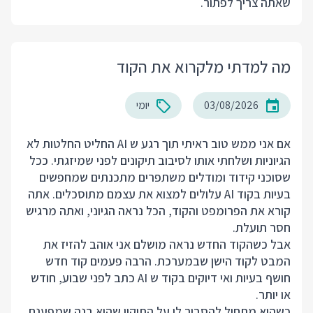
שאתה צריך לפתור.
מה למדתי מלקרוא את הקוד
03/08/2026
יומי
אם אני ממש טוב ראיתי תוך רגע ש AI החליט החלטות לא
הגיוניות ושלחתי אותו לסיבוב תיקונים לפני שמיזגתי. ככל
שסוכני קידוד ומודלים משתפרים מתכנתים שמחפשים
בעיות בקוד AI עלולים למצוא את עצמם מתוסכלים. אתה
קורא את הפרומפט והקוד, הכל נראה הגיוני, ואתה מרגיש
חסר תועלת.
אבל כשהקוד החדש נראה מושלם אני אוהב להזיז את
המבט לקוד הישן שבמערכת. הרבה פעמים קוד חדש
חושף בעיות ואי דיוקים בקוד ש AI כתב לפני שבוע, חודש
או יותר.
כשהוא מתחיל להסביר לי על התיקון שהוא בנה שמפענח