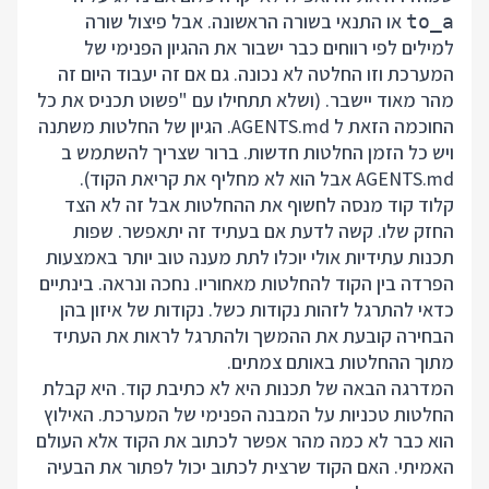
או התנאי בשורה הראשונה. אבל פיצול שורה
to_a
למילים לפי רווחים כבר ישבור את ההגיון הפנימי של
המערכת וזו החלטה לא נכונה. גם אם זה יעבוד היום זה
מהר מאוד יישבר. (ושלא תתחילו עם "פשוט תכניס את כל
החוכמה הזאת ל AGENTS.md. הגיון של החלטות משתנה
ויש כל הזמן החלטות חדשות. ברור שצריך להשתמש ב
AGENTS.md אבל הוא לא מחליף את קריאת הקוד).
קלוד קוד מנסה לחשוף את ההחלטות אבל זה לא הצד
החזק שלו. קשה לדעת אם בעתיד זה יתאפשר. שפות
תכנות עתידיות אולי יוכלו לתת מענה טוב יותר באמצעות
הפרדה בין הקוד להחלטות מאחוריו. נחכה ונראה. בינתיים
כדאי להתרגל לזהות נקודות כשל. נקודות של איזון בהן
הבחירה קובעת את ההמשך ולהתרגל לראות את העתיד
מתוך ההחלטות באותם צמתים.
המדרגה הבאה של תכנות היא לא כתיבת קוד. היא קבלת
החלטות טכניות על המבנה הפנימי של המערכת. האילוץ
הוא כבר לא כמה מהר אפשר לכתוב את הקוד אלא העולם
האמיתי. האם הקוד שרצית לכתוב יכול לפתור את הבעיה