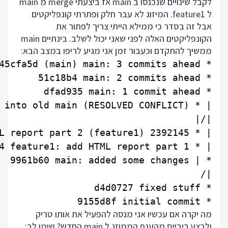
לקבל שינויים שנכנסו ב main אז ביצעתי merge מ main
ל feature1. המיזוג לא עבר חלק ופתרתי קונפליקטים
אבל זה בסדר כי ממילא הייתי צריך לפתור את
הקונפליקטים האלה לפני שאני יכול לשלב. בינתיים main
ממשיך להתקדם וכעבור זמן אני מגיע לריפו במצב הבא:
* 9155d8f initial commit

מה יקרה אם עכשיו אני מנסה להפעיל את אותו טריק
ולבצע ריבייס מהענף הממוזג ל main החדש? שימו לב: