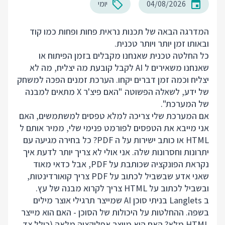
04/08/2026
יומי
המדרגה הבאה של תכנות נראית פחות ופחות כמו קוד
ובאותו זמן יותר ויותר טכנית.
כל החלטה טכנית שאנחנו מקבלים בזמן הפיתוח או
שאנחנו משאירים ל AI לקבל קובעת מה יצליח, מה לא
יצליח וכמה זמן דברים יקחו. הערכת זמנים הפכה למשחק
של ידע, לשאלה הפשוטה "האם פיצ'ר X מתאים למבנה
של המערכת".
אם המערכת שלי צריכה למלא טפסים למשתמשים, האם
אני מייבא את הטפסים לפורמט פנימי שלי, ממיר אותם ל
HTML או כותב ישירות על ה PDF? כל בחירה מגיעה עם
יתרונות וחסרונות שלה. אני אולי לא צריך יותר לדעת איך
נקראת הפונקציה שכותבת על PDF, אבל כדאי מאוד
שאני אדע שבשביל לכתוב על PDF צריך קואורדינטות,
ובשביל לכתוב על HTML צריך לקרוא מבנה של עץ.
ב Langlets בניתי סוכן AI שמייצר תרגילי אוצר מילים
בשפה. ההחלטות על היכולות של הסוכן - האם הוא מייצר
HTML מלא? האם הוא מייצר אפליקציה מלאה (כולל צד