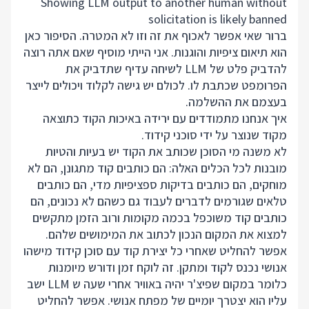
Showing LLM output to another human without
solicitation is likely banned
ברור שאי אפשר לאכוף את זה וזו לא המטרה. הסיפור כאן
הוא תיאום ציפיות והוגנות. אני הייתי מוסיף שאם אתה רוצה
להדביק פלט של LLM לשיחה עדיף שתדביק את
הפרומפט שכתבת לו. לכולם יש גישה לקלוד ויכולים לייצר
בעצמם את ההשלמה.
איך אנחנו מתמודדים עם ירידה באיכות הקוד כתוצאה
מקוד שנוצר על ידי סוכני קידוד.
לא משנה מי הסוכן שכותב את הקוד יש בעיות והטיות
מובנות לכל הכלים האלה: הם כותבים קוד מתגונן, הם לא
מוחקים, הם כותבים בדיקות ספציפיות מדי, הם כותבים
טלאים שגורמים לדברים לעבוד גם כשהם לא נכונים, הם
כותבים קוד משוכפל בכמה מקומות ורוב הזמן מתקשים
למצוא את המקום הנכון לכתוב את המימושים שלהם.
אפשר להחליט שאחרי כל יצירת קוד עם סוכן קידוד מישהו
אנושי נכנס לקוד ומתקן. זה לוקח זמן ודורש מיומנות
כלומר במקום שפיצ'ר יהיה באוויר אחרי שעה ש LLM ישב
עליו הוא יצטרך יומיים של מפתח אנושי. אפשר להחליט