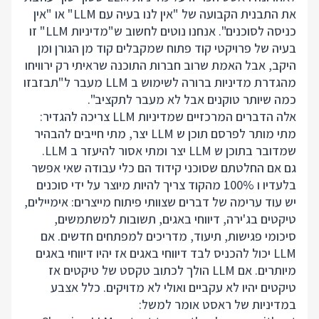
את התבנית הקבועה של "אין לנו בעיה עם LLM" או "אין
כניסה לסוכנים". אנחנו נוטים לחשוב ש"מדיניות LLM" זו
בעיה של פרויקטי קוד פתוח שמקבלים קוד מן הגורן ומן
היקב, אבל האמת שרוב חברות התוכנה שראיתי רק ירוויחו
מהגדרת מדיניות ברורה לשימוש ב LLM מעבר ל"תבזבזו
כמה שיותר טוקנים אבל לא מעבר לתקציב".
אלה הדברים המרכזיים שמדיניות LLM צריכה להגדיר:
מתי מותר לפרסם תוכן ש LLM יצר, מתי חייבים להבהיר
שמדובר בתוכן ש LLM יצר ומתי אסור להיעזר ב LLM.
גם אם החלטתם שסוכני קידוד הם כלי עבודה שאי אפשר
בלעדיו ו 100% מהקוד צריך להיות מיוצר על ידי סוכנים
יש עוד ערימה של דברים שצוותי פיתוח מייצרים: אימיילים,
טיקטים בג'ירה, דיווחי באגים, תשובות למשתמשים,
סיכומי פגישות, תיעוד, מדריכים למפתחים חדשים. אם
LLM יכול להכניס לבד דיווחי באגים אז יהיו דיווחי באגים
מיותרים. אם LLM הולך לכתוב טקסט של טיקטים אז
טיקטים יהיו לא עקביים ואולי לא מדויקים. כלל אצבע
במדיניות של ראסט אומר למשל: