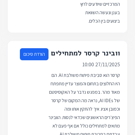
המרכזיים שיודעים לרוץ
בענן ונעשה השוואת
ביצועים בין הכלים.
וובינר קרסר למתחילים
הורדת סיכום
27/11/2025 10:00
קרסר הוא סביבת פיתוח משולבת AI. הם
היו החלוצים בתחום והמוצר עדיין מתפתח
מאוד מהר. במפגש נדבר על האקוסיסטם
של AI IDEs, נראה מה המקום של קרסר
וכמובן אציג איך להתקין אותו ומה
הפיצ׳רים הראשונים שכדאי לנסות. הוובינר
מתאים למתחילים כולל אם אף פעם לא
עבדתם בסביבת פיתוח משולבת AI.