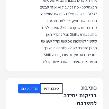
אחד האתגרים בעבודה עם AI הוא ניהול
הקונטקסט - מה לכתוב ל AI ואיזה קבצים
לכלול כדי שהוא יצליח לתת את התשובה
הנכונה. אנתרופיק יצאו לאחרונה עם
מנגנון חדש שנקרא Skills שאמור לעזור
בזה. בעזרת Skills נוכל להגדיר תוכן
שקשור למשימות מסוימות וקלוד יטען את
התוכן הזה רק כשהוא מזהה את הצורך.
בוובינר נראה איך זה עובד, נבנה Skill
ונראה את השיפור בתשובה שמתקבלת.
כתיבת
סיכום וידאו
הורדת סיכום
בדיקות יחידה
למערכת