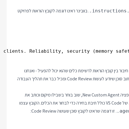
. בוובינר ראינו דוגמה לקובץ הוראות לפרויקט
.instructions
clients. Reliability, security (memory safety)
וכנים מובנים: Agent, Ask, Edit ו Plan. סוכן הוא חיבור בין קובץ הוראות לרשימת כלים שהוא יכול להפעיל - ואנחנו
יכולים ליצור סוכנים חדשים למשימות ספציפיות. לדוגמה כדאי לנו לכתוב סוכן שיודע לעשות Code Review ומכיל כבר את תהליך העבודה
בשביל ליצור קובץ סוכן חדש אני בוחר מתפריט ה Ctrl+Shift+P באופציה New Custom Agent, שוב בוחר בשבילו מיקום וכותב את
התוכן בקובץ. לסוכן יש גם הוראות וגם רשימה של כלים ומסך העריכה של VS Code כולל תיבת בחירה כדי לבחור את הכלים. הקובץ עצמו
. זו דוגמה שראינו לקובץ סוכן שעושה Code Review:
.age