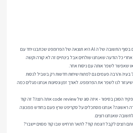
פרומפט זה הדבר שאנחנו כותבים ל AI. לא משנה כמה אנחנו חכמים בסוף התשובה של ה AI היא תוצאה של הפרומפט שכתבנו יחד עם
ה מציג לנו "ציון" לפרומפט אחרי כל הודעה שאנחנו שולחים אבל בינתיים זה לא קורה וקשה
ו שאפשר לשפר אותה עם ניסוח אחר.
סות כמה פרומפטים לכל בעיה והרבה פעמים גם לפתוח שיחות חדשות רק בשביל לנסות
ושפע מתחילת השיחה. אפשר גם לפנות ל AI ולבקש שיעזור לנו לשפר את הפרומפט. לאורך זמן ונסיונות אנחנו מגלים כמה
פרומפטים עובדים טוב יותר כשהם מציינים בבירור מה המטרה ומה תפקיד הסוכן בסיפור - איזה סוג של code review אתה רוצה? זה קוד
ירה ראשונה? אנחנו מסתכלים על סקריפט שרץ פעם בחודש ממכונה
תשובה שאנחנו רוצים.
אתם רוצים לקבל דוגמת קוד? לתאר תרחיש שבו קוד מסוים יישבר?