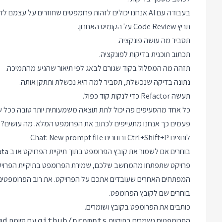
בעבודה עם AI אנחנו יכולים לזהות פרומפטים שחוזרים על עצמם לדוגמה:
תריץ Code Review על הקומיט האחרון.
תסביר מה עושה פונקציה.
תכתוב תוכנית בדיקות לפונקציה.
תזהה מה המסלול בקוד שגורם לבאג לפי תיאור שהגיע מהתמיכה.
נתונה בדיקה שנכשלת, תסביר למה היא נכשלת ותתקן אותה.
תעשה Refactor כדי לנקות קוד כפול.
כל אחד מהסעיפים פה יכול לתת תוצאה משמעותית יותר טובה ככל שה
פעמים כך אנחנו מתעייפים לכתוב את הפרומפט המלא. מה עושים? ב VS Code אפשר ליצור קובץ פרומפ
לוחצים Ctrl+Shift+P ובוחרים Chat: New prompt file
פרויקט שתפתחו מהמחשב שלכם, שמירת הפרומפט בתיקיית הפרויקט 
המפתחים האחרים שעובדים אתכם על הפרויקט. את רוב הפרומפטים כ
בוחרים שם לקובץ הפרומפט.
כותבים את הפרומפט בקובץ ושומרים.
הפרומפטים נשמרים בתיקיית
עם סיומת
md
github/prompts