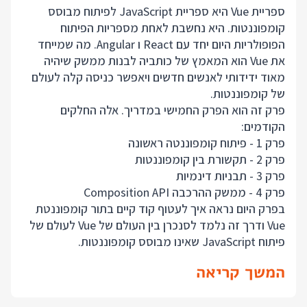
ספריית Vue היא ספריית JavaScript לפיתוח מבוסס
קומפוננטות. היא נחשבת לאחת מספריות הפיתוח
הפופולריות היום יחד עם React ו Angular. מה שמייחד
את Vue הוא המאמץ של כותביה לבנות ממשק שיהיה
מאוד ידידותי לאנשים חדשים ויאפשר כניסה קלה לעולם
של קומפוננטות.
פרק זה הוא הפרק החמישי במדריך. אלה החלקים
הקודמים:
פרק 1 - פיתוח קומפוננטה ראשונה
פרק 2 - תקשורת בין קומפוננטות
פרק 3 - תבניות דינמיות
פרק 4 - ממשק ההרכבה Composition API
בפרק היום נראה איך לעטוף קוד קיים בתור קומפוננטת
Vue ודרך זה נלמד לסנכרן בין העולם של Vue לעולם של
פיתוח JavaScript שאינו מבוסס קומפוננטות.
המשך קריאה